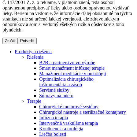
č. 147/2001 Z. z. o reklame, v platnom znení, teda osobou
oprávnenou predpisovať lieky alebo osobou oprávnenou vydávať
lieky. Beriem na vedomie, že informácie ďalej obsiahnuté na týchto
stránkach nie sú určené laickej verejnosti, ale zdravotníckym
Dialyzačné strediská
odborníkov a som si vedomý všetkých rizík a dôsledkov z toho
plynúcich.
B. Braun Avitum poskytuje kvalitnú dialyzačnú starostlivosť
vo všetkých svojich strediskách na Slovensku. Viac
Zrušiť
Potvrdiť
informácií nájdete na stránke jednotlivých stredísk.
Produkty a riešenia
Riešenia
B2B a partnerstvo vo výrobe
Smart manažment infúznej terapie
Manažment medikácie v onkológii
Kontakt
Produktový katalóg​
Optimalizácia chirurgického
inštrumentária a zásob
Zostaňte v dialógu s B. Braun. Kontaktujte nás.
Objavte naše produkty. ​Navštívte produktový katalóg B.
Servisné služby
Braun​ s našim kompletným produktovým portfóliom.​
Súpravy na mieru
Terapie
Chirurgické motorové systémy
Chirurgické nástroje a sterilizačné kontajnery
Infúzna terapia
Intervenčná vaskulárna terapia
Kontinencia a urológia
Liečba bolesti