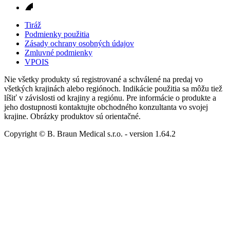
Tiráž
Podmienky použitia
Zásady ochrany osobných údajov
Zmluvné podmienky
VPOIS
Nie všetky produkty sú registrované a schválené na predaj vo
všetkých krajinách alebo regiónoch. Indikácie použitia sa môžu tiež
líšiť v závislosti od krajiny a regiónu. Pre informácie o produkte a
jeho dostupnosti kontaktujte obchodného konzultanta vo svojej
krajine. Obrázky produktov sú orientačné.
Copyright © B. Braun Medical s.r.o.
- version
1.64.2