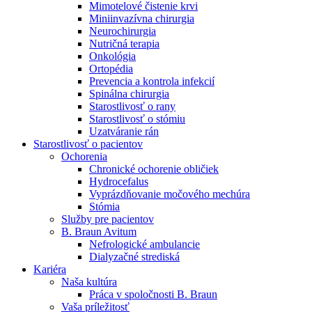
Mimotelové čistenie krvi
Nefrologické ambulancie
Miniinvazívna chirurgia
Neurochirurgia
V nefrologických ambulanciách prevádzkujeme poradenstvo
Nutričná terapia
a prípravu pacientov k jednotlivým metódam náhrady funkcie
Onkológia
obličiek. Zvoľte si mesto, ktoré potrebujete a navštívte nás.
Ortopédia
Prevencia a kontrola infekcií
Spinálna chirurgia
Starostlivosť o rany
Starostlivosť o stómiu
Uzatváranie rán
Starostlivosť o pacientov
Ochorenia
Chronické ochorenie obličiek
Hydrocefalus
Vyprázdňovanie močového mechúra
Stómia
Služby pre pacientov
B. Braun Avitum
Nefrologické ambulancie
Dialyzačné strediská
Kariéra
Naša kultúra
Práca v spoločnosti B. Braun
Vaša príležitosť