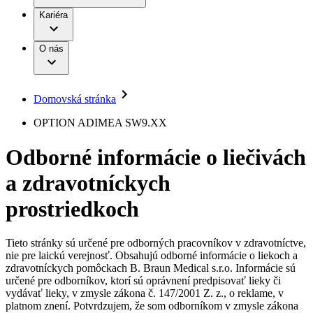
Práca a kariéra
Terapie
B. Braun Avitum
Kariéra
Naša kultúra
Zodpovednosť
Chirurgické motorové systémy
Nefrologické ambulancie
Diverzita
O nás
Chirurgické nástroje a sterilizačné kontajnery
Dialyzačné strediská
Vaša príležitosť
Udržateľnosť
Infúzna terapia
Ochorenia
Compliance
Intervenčná vaskulárna terapia
Sponzorstvo a dary
Kontinencia a urológia
Domovská stránka
Služby pre pacientov
Liečba bolesti
Médiá
Mimotelové čistenie krvi
OPTION ADIMEA SW9.XX
Miniinvazívna chirurgia
Tlačové správy
B. Braun Avitum
Neurochirurgia
Odborné informácie o liečivách
Nutričná terapia
Kontakt
Onkológia
a zdravotníckych
Ortopédia
Kontaktný formulár
Prevencia a kontrola infekcií
Spoločnosť
Spinálna chirurgia
prostriedkoch
Starostlivosť o rany
Zodpovednosť
Starostlivosť o stómiu
Uzatváranie rán
Tieto stránky sú určené pre odborných pracovníkov v zdravotníctve,
Nájdite si prácu u nás​
Riešenia
nie pre laickú verejnosť. Obsahujú odborné informácie o liekoch a
Médiá
zdravotníckych pomôckach B. Braun Medical s.r.o. Informácie sú
Objavte svoje kariérne príležitosti ​v B. Braun. Vyhľadajte náš
určené pre odborníkov, ktorí sú oprávnení predpisovať lieky či
Terapie
trh práce​ pre zaujímavé pozície na Slovensku.​
Kontakt
vydávať lieky, v zmysle zákona č. 147/2001 Z. z., o reklame, v
platnom znení. Potvrdzujem, že som odborníkom v zmysle zákona