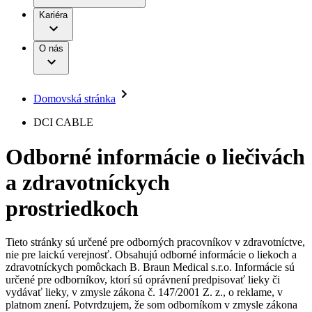
Práca a kariéra
Terapie
B. Braun Avitum
Kariéra
Naša kultúra
Zodpovednosť
Chirurgické motorové systémy
Nefrologické ambulancie
Diverzita
O nás
Chirurgické nástroje a sterilizačné kontajnery
Dialyzačné strediská
Vaša príležitosť
Udržateľnosť
Infúzna terapia
Ochorenia
Compliance
Intervenčná vaskulárna terapia
Sponzorstvo a dary
Kontinencia a urológia
Domovská stránka
Služby pre pacientov
Liečba bolesti
Médiá
Mimotelové čistenie krvi
DCI CABLE
Miniinvazívna chirurgia
Tlačové správy
B. Braun Avitum
Neurochirurgia
Odborné informácie o liečivách
Nutričná terapia
Kontakt
Onkológia
a zdravotníckych
Ortopédia
Kontaktný formulár
Prevencia a kontrola infekcií
Spoločnosť
Spinálna chirurgia
prostriedkoch
Starostlivosť o rany
Zodpovednosť
Starostlivosť o stómiu
Uzatváranie rán
Tieto stránky sú určené pre odborných pracovníkov v zdravotníctve,
Nájdite si prácu u nás​
Riešenia
nie pre laickú verejnosť. Obsahujú odborné informácie o liekoch a
Médiá
zdravotníckych pomôckach B. Braun Medical s.r.o. Informácie sú
Objavte svoje kariérne príležitosti ​v B. Braun. Vyhľadajte náš
určené pre odborníkov, ktorí sú oprávnení predpisovať lieky či
Terapie
trh práce​ pre zaujímavé pozície na Slovensku.​
Kontakt
vydávať lieky, v zmysle zákona č. 147/2001 Z. z., o reklame, v
platnom znení. Potvrdzujem, že som odborníkom v zmysle zákona