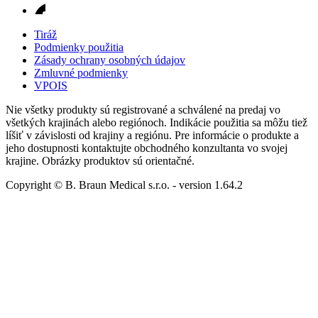
Tiráž
Podmienky použitia
Zásady ochrany osobných údajov
Zmluvné podmienky
VPOIS
Nie všetky produkty sú registrované a schválené na predaj vo
všetkých krajinách alebo regiónoch. Indikácie použitia sa môžu tiež
líšiť v závislosti od krajiny a regiónu. Pre informácie o produkte a
jeho dostupnosti kontaktujte obchodného konzultanta vo svojej
krajine. Obrázky produktov sú orientačné.
Copyright © B. Braun Medical s.r.o.
- version
1.64.2