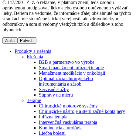
č. 147/2001 Z. z. o reklame, v platnom znení, teda osobou
oprávnenou predpisovať lieky alebo osobou oprávnenou vydávať
lieky. Beriem na vedomie, že informácie ďalej obsiahnuté na týchto
stránkach nie sú určené laickej verejnosti, ale zdravotníckym
Dialyzačné strediská
odborníkov a som si vedomý všetkých rizík a dôsledkov z toho
plynúcich.
B. Braun Avitum poskytuje kvalitnú dialyzačnú starostlivosť
vo všetkých svojich strediskách na Slovensku. Viac
Zrušiť
Potvrdiť
informácií nájdete na stránke jednotlivých stredísk.
Produkty a riešenia
Riešenia
B2B a partnerstvo vo výrobe
Smart manažment infúznej terapie
Manažment medikácie v onkológii
Kontakt
Produktový katalóg​
Optimalizácia chirurgického
inštrumentária a zásob
Zostaňte v dialógu s B. Braun. Kontaktujte nás.
Objavte naše produkty. ​Navštívte produktový katalóg B.
Servisné služby
Braun​ s našim kompletným produktovým portfóliom.​
Súpravy na mieru
Terapie
Chirurgické motorové systémy
Chirurgické nástroje a sterilizačné kontajnery
Infúzna terapia
Intervenčná vaskulárna terapia
Kontinencia a urológia
Liečba bolesti