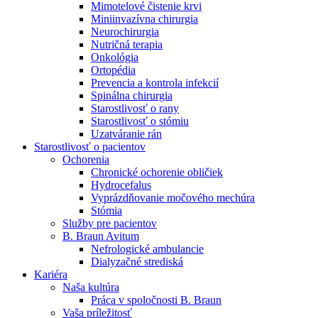
Mimotelové čistenie krvi
Nefrologické ambulancie
Miniinvazívna chirurgia
Neurochirurgia
V nefrologických ambulanciách prevádzkujeme poradenstvo
Nutričná terapia
a prípravu pacientov k jednotlivým metódam náhrady funkcie
Onkológia
obličiek. Zvoľte si mesto, ktoré potrebujete a navštívte nás.
Ortopédia
Prevencia a kontrola infekcií
Spinálna chirurgia
Starostlivosť o rany
Starostlivosť o stómiu
Uzatváranie rán
Starostlivosť o pacientov
Ochorenia
Chronické ochorenie obličiek
Hydrocefalus
Vyprázdňovanie močového mechúra
Stómia
Služby pre pacientov
B. Braun Avitum
Nefrologické ambulancie
Dialyzačné strediská
Kariéra
Naša kultúra
Práca v spoločnosti B. Braun
Vaša príležitosť