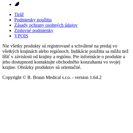
Tiráž
Podmienky použitia
Zásady ochrany osobných údajov
Zmluvné podmienky
VPOIS
Nie všetky produkty sú registrované a schválené na predaj vo
všetkých krajinách alebo regiónoch. Indikácie použitia sa môžu tiež
líšiť v závislosti od krajiny a regiónu. Pre informácie o produkte a
jeho dostupnosti kontaktujte obchodného konzultanta vo svojej
krajine. Obrázky produktov sú orientačné.
Copyright © B. Braun Medical s.r.o.
- version
1.64.2