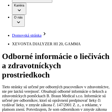
Práca a kariéra
Terapie
B. Braun Avitum
Kariéra
Naša kultúra
Zodpovednosť
Chirurgické motorové systémy
Nefrologické ambulancie
Diverzita
O nás
Chirurgické nástroje a sterilizačné kontajnery
Dialyzačné strediská
Vaša príležitosť
Udržateľnosť
Infúzna terapia
Ochorenia
Compliance
Intervenčná vaskulárna terapia
Sponzorstvo a dary
Kontinencia a urológia
Domovská stránka
Služby pre pacientov
Liečba bolesti
Médiá
Mimotelové čistenie krvi
XEVONTA DIALYZER HI 20, GAMMA
Miniinvazívna chirurgia
Tlačové správy
B. Braun Avitum
Neurochirurgia
Odborné informácie o liečivách
Nutričná terapia
Kontakt
Onkológia
a zdravotníckych
Ortopédia
Kontaktný formulár
Prevencia a kontrola infekcií
Spoločnosť
Spinálna chirurgia
prostriedkoch
Starostlivosť o rany
Zodpovednosť
Starostlivosť o stómiu
Uzatváranie rán
Tieto stránky sú určené pre odborných pracovníkov v zdravotníctve,
Nájdite si prácu u nás​
Riešenia
nie pre laickú verejnosť. Obsahujú odborné informácie o liekoch a
Médiá
zdravotníckych pomôckach B. Braun Medical s.r.o. Informácie sú
Objavte svoje kariérne príležitosti ​v B. Braun. Vyhľadajte náš
určené pre odborníkov, ktorí sú oprávnení predpisovať lieky či
Terapie
trh práce​ pre zaujímavé pozície na Slovensku.​
Kontakt
vydávať lieky, v zmysle zákona č. 147/2001 Z. z., o reklame, v
platnom znení. Potvrdzujem, že som odborníkom v zmysle zákona