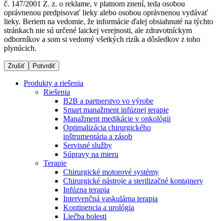
č. 147/2001 Z. z. o reklame, v platnom znení, teda osobou
oprávnenou predpisovať lieky alebo osobou oprávnenou vydávať
lieky. Beriem na vedomie, že informácie ďalej obsiahnuté na týchto
stránkach nie sú určené laickej verejnosti, ale zdravotníckym
Dialyzačné strediská
odborníkov a som si vedomý všetkých rizík a dôsledkov z toho
plynúcich.
B. Braun Avitum poskytuje kvalitnú dialyzačnú starostlivosť
vo všetkých svojich strediskách na Slovensku. Viac
Zrušiť
Potvrdiť
informácií nájdete na stránke jednotlivých stredísk.
Produkty a riešenia
Riešenia
B2B a partnerstvo vo výrobe
Smart manažment infúznej terapie
Manažment medikácie v onkológii
Kontakt
Produktový katalóg​
Optimalizácia chirurgického
inštrumentária a zásob
Zostaňte v dialógu s B. Braun. Kontaktujte nás.
Objavte naše produkty. ​Navštívte produktový katalóg B.
Servisné služby
Braun​ s našim kompletným produktovým portfóliom.​
Súpravy na mieru
Terapie
Chirurgické motorové systémy
Chirurgické nástroje a sterilizačné kontajnery
Infúzna terapia
Intervenčná vaskulárna terapia
Kontinencia a urológia
Liečba bolesti