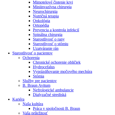
Mimotelové čistenie krvi
Nefrologické ambulancie
Miniinvazívna chirurgia
Neurochirurgia
V nefrologických ambulanciách prevádzkujeme poradenstvo
Nutričná terapia
a prípravu pacientov k jednotlivým metódam náhrady funkcie
Onkológia
obličiek. Zvoľte si mesto, ktoré potrebujete a navštívte nás.
Ortopédia
Prevencia a kontrola infekcií
Spinálna chirurgia
Starostlivosť o rany
Starostlivosť o stómiu
Uzatváranie rán
Starostlivosť o pacientov
Ochorenia
Chronické ochorenie obličiek
Hydrocefalus
Vyprázdňovanie močového mechúra
Stómia
Služby pre pacientov
B. Braun Avitum
Nefrologické ambulancie
Dialyzačné strediská
Kariéra
Naša kultúra
Práca v spoločnosti B. Braun
Vaša príležitosť