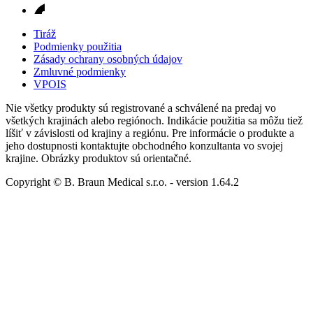
Tiráž
Podmienky použitia
Zásady ochrany osobných údajov
Zmluvné podmienky
VPOIS
Nie všetky produkty sú registrované a schválené na predaj vo
všetkých krajinách alebo regiónoch. Indikácie použitia sa môžu tiež
líšiť v závislosti od krajiny a regiónu. Pre informácie o produkte a
jeho dostupnosti kontaktujte obchodného konzultanta vo svojej
krajine. Obrázky produktov sú orientačné.
Copyright © B. Braun Medical s.r.o.
- version
1.64.2