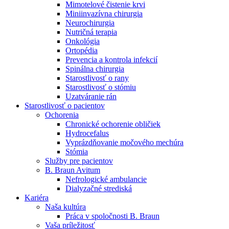
Mimotelové čistenie krvi
Nefrologické ambulancie
Miniinvazívna chirurgia
Neurochirurgia
V nefrologických ambulanciách prevádzkujeme poradenstvo
Nutričná terapia
a prípravu pacientov k jednotlivým metódam náhrady funkcie
Onkológia
obličiek. Zvoľte si mesto, ktoré potrebujete a navštívte nás.
Ortopédia
Prevencia a kontrola infekcií
Spinálna chirurgia
Starostlivosť o rany
Starostlivosť o stómiu
Uzatváranie rán
Starostlivosť o pacientov
Ochorenia
Chronické ochorenie obličiek
Hydrocefalus
Vyprázdňovanie močového mechúra
Stómia
Služby pre pacientov
B. Braun Avitum
Nefrologické ambulancie
Dialyzačné strediská
Kariéra
Naša kultúra
Práca v spoločnosti B. Braun
Vaša príležitosť