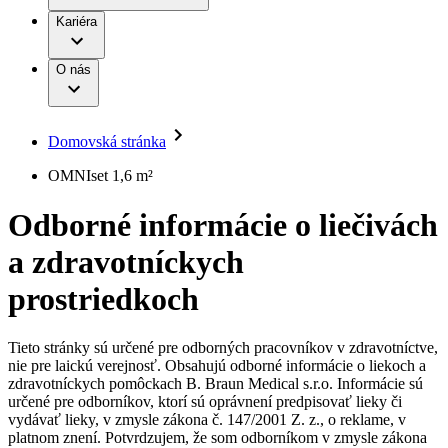
Práca a kariéra
Terapie
B. Braun Avitum
Kariéra
Naša kultúra
Zodpovednosť
Chirurgické motorové systémy
Nefrologické ambulancie
Diverzita
O nás
Chirurgické nástroje a sterilizačné kontajnery
Dialyzačné strediská
Vaša príležitosť
Udržateľnosť
Infúzna terapia
Ochorenia
Compliance
Intervenčná vaskulárna terapia
Sponzorstvo a dary
Kontinencia a urológia
Domovská stránka
Služby pre pacientov
Liečba bolesti
Médiá
Mimotelové čistenie krvi
OMNIset 1,6 m²
Miniinvazívna chirurgia
Tlačové správy
B. Braun Avitum
Neurochirurgia
Odborné informácie o liečivách
Nutričná terapia
Kontakt
Onkológia
a zdravotníckych
Ortopédia
Kontaktný formulár
Prevencia a kontrola infekcií
Spoločnosť
Spinálna chirurgia
prostriedkoch
Starostlivosť o rany
Zodpovednosť
Starostlivosť o stómiu
Uzatváranie rán
Tieto stránky sú určené pre odborných pracovníkov v zdravotníctve,
Nájdite si prácu u nás​
Riešenia
nie pre laickú verejnosť. Obsahujú odborné informácie o liekoch a
Médiá
zdravotníckych pomôckach B. Braun Medical s.r.o. Informácie sú
Objavte svoje kariérne príležitosti ​v B. Braun. Vyhľadajte náš
určené pre odborníkov, ktorí sú oprávnení predpisovať lieky či
Terapie
trh práce​ pre zaujímavé pozície na Slovensku.​
Kontakt
vydávať lieky, v zmysle zákona č. 147/2001 Z. z., o reklame, v
platnom znení. Potvrdzujem, že som odborníkom v zmysle zákona