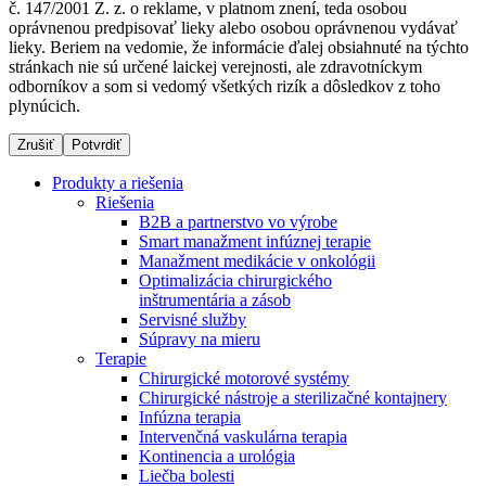
č. 147/2001 Z. z. o reklame, v platnom znení, teda osobou
oprávnenou predpisovať lieky alebo osobou oprávnenou vydávať
lieky. Beriem na vedomie, že informácie ďalej obsiahnuté na týchto
stránkach nie sú určené laickej verejnosti, ale zdravotníckym
Dialyzačné strediská
odborníkov a som si vedomý všetkých rizík a dôsledkov z toho
plynúcich.
B. Braun Avitum poskytuje kvalitnú dialyzačnú starostlivosť
vo všetkých svojich strediskách na Slovensku. Viac
Zrušiť
Potvrdiť
informácií nájdete na stránke jednotlivých stredísk.
Produkty a riešenia
Riešenia
B2B a partnerstvo vo výrobe
Smart manažment infúznej terapie
Manažment medikácie v onkológii
Kontakt
Produktový katalóg​
Optimalizácia chirurgického
inštrumentária a zásob
Zostaňte v dialógu s B. Braun. Kontaktujte nás.
Objavte naše produkty. ​Navštívte produktový katalóg B.
Servisné služby
Braun​ s našim kompletným produktovým portfóliom.​
Súpravy na mieru
Terapie
Chirurgické motorové systémy
Chirurgické nástroje a sterilizačné kontajnery
Infúzna terapia
Intervenčná vaskulárna terapia
Kontinencia a urológia
Liečba bolesti