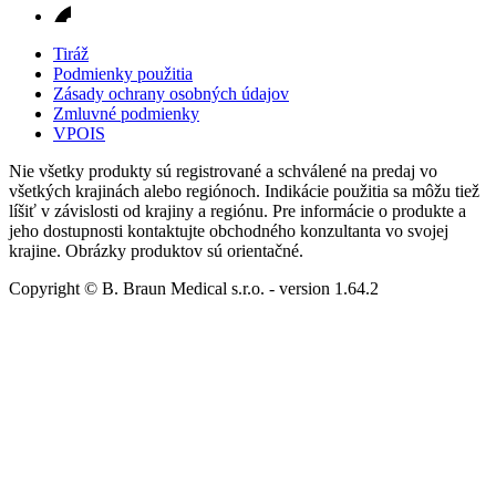
Tiráž
Podmienky použitia
Zásady ochrany osobných údajov
Zmluvné podmienky
VPOIS
Nie všetky produkty sú registrované a schválené na predaj vo
všetkých krajinách alebo regiónoch. Indikácie použitia sa môžu tiež
líšiť v závislosti od krajiny a regiónu. Pre informácie o produkte a
jeho dostupnosti kontaktujte obchodného konzultanta vo svojej
krajine. Obrázky produktov sú orientačné.
Copyright © B. Braun Medical s.r.o.
- version
1.64.2