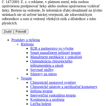
č. 147/2001 Z. z. o reklame, v platnom znení, teda osobou
oprávnenou predpisovať lieky alebo osobou oprávnenou vydávať
lieky. Beriem na vedomie, že informácie ďalej obsiahnuté na týchto
stránkach nie sú určené laickej verejnosti, ale zdravotníckym
Dialyzačné strediská
odborníkov a som si vedomý všetkých rizík a dôsledkov z toho
plynúcich.
B. Braun Avitum poskytuje kvalitnú dialyzačnú starostlivosť
vo všetkých svojich strediskách na Slovensku. Viac
Zrušiť
Potvrdiť
informácií nájdete na stránke jednotlivých stredísk.
Produkty a riešenia
Riešenia
B2B a partnerstvo vo výrobe
Smart manažment infúznej terapie
Manažment medikácie v onkológii
Kontakt
Produktový katalóg​
Optimalizácia chirurgického
inštrumentária a zásob
Zostaňte v dialógu s B. Braun. Kontaktujte nás.
Objavte naše produkty. ​Navštívte produktový katalóg B.
Servisné služby
Braun​ s našim kompletným produktovým portfóliom.​
Súpravy na mieru
Terapie
Chirurgické motorové systémy
Chirurgické nástroje a sterilizačné kontajnery
Infúzna terapia
Intervenčná vaskulárna terapia
Kontinencia a urológia
Liečba bolesti