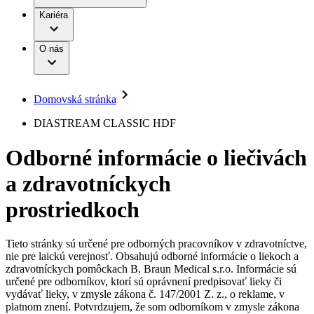
Práca a kariéra
Terapie
B. Braun Avitum
Kariéra
Naša kultúra
Zodpovednosť
Chirurgické motorové systémy
Nefrologické ambulancie
Diverzita
O nás
Chirurgické nástroje a sterilizačné kontajnery
Dialyzačné strediská
Vaša príležitosť
Udržateľnosť
Infúzna terapia
Ochorenia
Compliance
Intervenčná vaskulárna terapia
Sponzorstvo a dary
Kontinencia a urológia
Domovská stránka
Služby pre pacientov
Liečba bolesti
Médiá
Mimotelové čistenie krvi
DIASTREAM CLASSIC HDF
Miniinvazívna chirurgia
Tlačové správy
B. Braun Avitum
Neurochirurgia
Odborné informácie o liečivách
Nutričná terapia
Kontakt
Onkológia
a zdravotníckych
Ortopédia
Kontaktný formulár
Prevencia a kontrola infekcií
Spoločnosť
Spinálna chirurgia
prostriedkoch
Starostlivosť o rany
Zodpovednosť
Starostlivosť o stómiu
Uzatváranie rán
Tieto stránky sú určené pre odborných pracovníkov v zdravotníctve,
Nájdite si prácu u nás​
Riešenia
nie pre laickú verejnosť. Obsahujú odborné informácie o liekoch a
Médiá
zdravotníckych pomôckach B. Braun Medical s.r.o. Informácie sú
Objavte svoje kariérne príležitosti ​v B. Braun. Vyhľadajte náš
určené pre odborníkov, ktorí sú oprávnení predpisovať lieky či
Terapie
trh práce​ pre zaujímavé pozície na Slovensku.​
Kontakt
vydávať lieky, v zmysle zákona č. 147/2001 Z. z., o reklame, v
platnom znení. Potvrdzujem, že som odborníkom v zmysle zákona