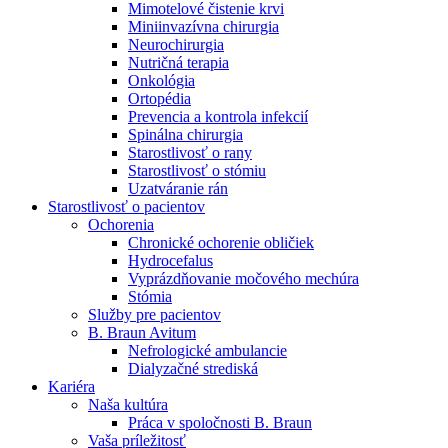
Mimotelové čistenie krvi
Nefrologické ambulancie
Miniinvazívna chirurgia
Neurochirurgia
V nefrologických ambulanciách prevádzkujeme poradenstvo
Nutričná terapia
a prípravu pacientov k jednotlivým metódam náhrady funkcie
Onkológia
obličiek. Zvoľte si mesto, ktoré potrebujete a navštívte nás.
Ortopédia
Prevencia a kontrola infekcií
Spinálna chirurgia
Starostlivosť o rany
Starostlivosť o stómiu
Uzatváranie rán
Starostlivosť o pacientov
Ochorenia
Chronické ochorenie obličiek
Hydrocefalus
Vyprázdňovanie močového mechúra
Stómia
Služby pre pacientov
B. Braun Avitum
Nefrologické ambulancie
Dialyzačné strediská
Kariéra
Naša kultúra
Práca v spoločnosti B. Braun
Vaša príležitosť