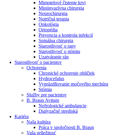
Mimotelové čistenie krvi
Nefrologické ambulancie
Miniinvazívna chirurgia
Neurochirurgia
V nefrologických ambulanciách prevádzkujeme poradenstvo
Nutričná terapia
a prípravu pacientov k jednotlivým metódam náhrady funkcie
Onkológia
obličiek. Zvoľte si mesto, ktoré potrebujete a navštívte nás.
Ortopédia
Prevencia a kontrola infekcií
Spinálna chirurgia
Starostlivosť o rany
Starostlivosť o stómiu
Uzatváranie rán
Starostlivosť o pacientov
Ochorenia
Chronické ochorenie obličiek
Hydrocefalus
Vyprázdňovanie močového mechúra
Stómia
Služby pre pacientov
B. Braun Avitum
Nefrologické ambulancie
Dialyzačné strediská
Kariéra
Naša kultúra
Práca v spoločnosti B. Braun
Vaša príležitosť