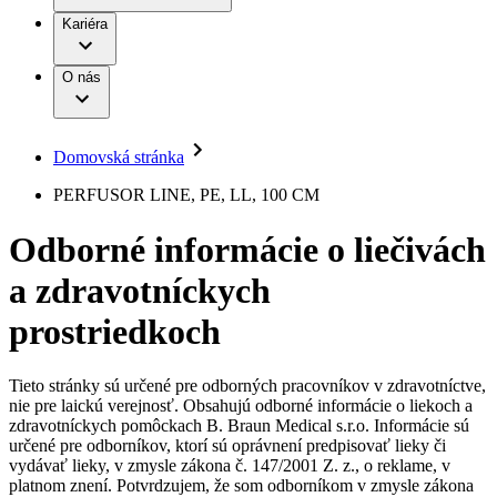
Práca a kariéra
Terapie
B. Braun Avitum
Kariéra
Naša kultúra
Zodpovednosť
Chirurgické motorové systémy
Nefrologické ambulancie
Diverzita
O nás
Chirurgické nástroje a sterilizačné kontajnery
Dialyzačné strediská
Vaša príležitosť
Udržateľnosť
Infúzna terapia
Ochorenia
Compliance
Intervenčná vaskulárna terapia
Sponzorstvo a dary
Kontinencia a urológia
Domovská stránka
Služby pre pacientov
Liečba bolesti
Médiá
Mimotelové čistenie krvi
PERFUSOR LINE, PE, LL, 100 CM
Miniinvazívna chirurgia
Tlačové správy
B. Braun Avitum
Neurochirurgia
Odborné informácie o liečivách
Nutričná terapia
Kontakt
Onkológia
a zdravotníckych
Ortopédia
Kontaktný formulár
Prevencia a kontrola infekcií
Spoločnosť
Spinálna chirurgia
prostriedkoch
Starostlivosť o rany
Zodpovednosť
Starostlivosť o stómiu
Uzatváranie rán
Tieto stránky sú určené pre odborných pracovníkov v zdravotníctve,
Nájdite si prácu u nás​
Riešenia
nie pre laickú verejnosť. Obsahujú odborné informácie o liekoch a
Médiá
zdravotníckych pomôckach B. Braun Medical s.r.o. Informácie sú
Objavte svoje kariérne príležitosti ​v B. Braun. Vyhľadajte náš
určené pre odborníkov, ktorí sú oprávnení predpisovať lieky či
Terapie
trh práce​ pre zaujímavé pozície na Slovensku.​
Kontakt
vydávať lieky, v zmysle zákona č. 147/2001 Z. z., o reklame, v
platnom znení. Potvrdzujem, že som odborníkom v zmysle zákona