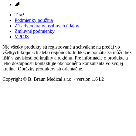
Tiráž
Podmienky použitia
Zásady ochrany osobných údajov
Zmluvné podmienky
VPOIS
Nie všetky produkty sú registrované a schválené na predaj vo
všetkých krajinách alebo regiónoch. Indikácie použitia sa môžu tiež
líšiť v závislosti od krajiny a regiónu. Pre informácie o produkte a
jeho dostupnosti kontaktujte obchodného konzultanta vo svojej
krajine. Obrázky produktov sú orientačné.
Copyright © B. Braun Medical s.r.o.
- version
1.64.2