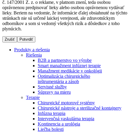
č. 147/2001 Z. z. o reklame, v platnom znení, teda osobou
oprávnenou predpisovať lieky alebo osobou oprávnenou vydávať
lieky. Beriem na vedomie, že informácie ďalej obsiahnuté na týchto
stránkach nie sú určené laickej verejnosti, ale zdravotníckym
Dialyzačné strediská
odborníkov a som si vedomý všetkých rizík a dôsledkov z toho
plynúcich.
B. Braun Avitum poskytuje kvalitnú dialyzačnú starostlivosť
vo všetkých svojich strediskách na Slovensku. Viac
Zrušiť
Potvrdiť
informácií nájdete na stránke jednotlivých stredísk.
Produkty a riešenia
Riešenia
B2B a partnerstvo vo výrobe
Smart manažment infúznej terapie
Manažment medikácie v onkológii
Kontakt
Produktový katalóg​
Optimalizácia chirurgického
inštrumentária a zásob
Zostaňte v dialógu s B. Braun. Kontaktujte nás.
Objavte naše produkty. ​Navštívte produktový katalóg B.
Servisné služby
Braun​ s našim kompletným produktovým portfóliom.​
Súpravy na mieru
Terapie
Chirurgické motorové systémy
Chirurgické nástroje a sterilizačné kontajnery
Infúzna terapia
Intervenčná vaskulárna terapia
Kontinencia a urológia
Liečba bolesti