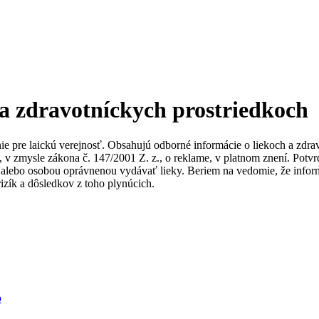
 a zdravotníckych prostriedkoch
nie pre laickú verejnosť. Obsahujú odborné informácie o liekoch a zdr
ky, v zmysle zákona č. 147/2001 Z. z., o reklame, v platnom znení. Po
alebo osobou oprávnenou vydávať lieky. Beriem na vedomie, že informác
izík a dôsledkov z toho plynúcich.
b