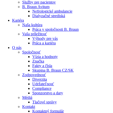
Služby pre pacientov
B. Braun Avitum
Nefrologické ambulancie
Dialyzačné strediská
Kariéra
Naša kultúra
Kontakt
Práca v spoločnosti B. Braun
Vaša príležitosť
Zostaňte v dialógu s B. Braun. Kontaktujte nás.
Dialyzačné strediská
Výhody pre vás
Práca a kariéra
B. Braun Avitum poskytuje kvalitnú dialyzačnú starostlivosť vo 
O nás
Spoločnosť
Produktový katalóg​
Vízia a hodnoty
Značka
Objavte naše produkty. ​Navštívte produktový katalóg B. Brau
Fakty a čísla
Skupina B. Braun CZ/SK
Zodpovednosť
Diverzita
Udržateľnosť
Compliance
Sponzorstvo a dary
Médiá
Tlačové správy
Kontakt
Kontaktný formulár