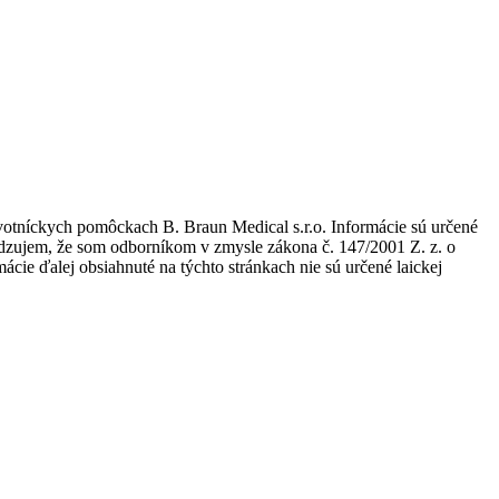
avotníckych pomôckach B. Braun Medical s.r.o. Informácie sú určené
tvrdzujem, že som odborníkom v zmysle zákona č. 147/2001 Z. z. o
ie ďalej obsiahnuté na týchto stránkach nie sú určené laickej