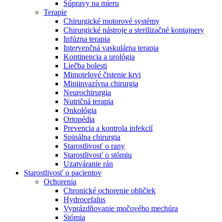
Súpravy na mieru
Terapie
Chirurgické motorové systémy
Chirurgické nástroje a sterilizačné kontajnery
Infúzna terapia
Intervenčná vaskulárna terapia
Kontinencia a urológia
Liečba bolesti
Mimotelové čistenie krvi
Miniinvazívna chirurgia
Neurochirurgia
Nutričná terapia
Onkológia
Ortopédia
Prevencia a kontrola infekcií
Spinálna chirurgia
Starostlivosť o rany
Starostlivosť o stómiu
Uzatváranie rán
Nájdite si prácu u nás​
Starostlivosť o pacientov
Ochorenia
Objavte svoje kariérne príležitosti ​v B. Braun. Vyhľadajte náš t
Chronické ochorenie obličiek
Hydrocefalus
Vyprázdňovanie močového mechúra
Stómia