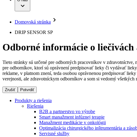
Infúzna terapia
Dialyzačné strediská
Vaša príležitosť
Udržateľnosť
Intervenčná vaskulárna terapia
Ochorenia
Compliance
Kontinencia a urológia
Sponzorstvo a dary
Liečba bolesti
Domovská stránka
Služby pre pacientov
Mimotelové čistenie krvi
Médiá
Miniinvazívna chirurgia
DRIP SENSOR SP
Neurochirurgia
Tlačové správy
B. Braun Avitum
Nutričná terapia
Odborné informácie o liečivách
Onkológia
Kontakt
Ortopédia
Prevencia a kontrola infekcií
Kontaktný formulár
Spinálna chirurgia
Tieto stránky sú určené pre odborných pracovníkov v zdravotníctve, 
Spoločnosť
Starostlivosť o rany
pre odborníkov, ktorí sú oprávnení predpisovať lieky či vydávať lie
Starostlivosť o stómiu
reklame, v platnom znení, teda osobou oprávnenou predpisovať lieky 
Zodpovednosť
Uzatváranie rán
verejnosti, ale zdravotníckym odborníkov a som si vedomý všetkých r
Riešenia
Zrušiť
Potvrdiť
Médiá
Terapie
Produkty a riešenia
Riešenia
Kontakt
B2B a partnerstvo vo výrobe
Smart manažment infúznej terapie
Manažment medikácie v onkológii
Optimalizácia chirurgického inštrumentária a záso
Servisné služby