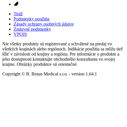
Tiráž
Podmienky použitia
Zásady ochrany osobných údajov
Zmluvné podmienky
VPOIS
Nie všetky produkty sú registrované a schválené na predaj vo
všetkých krajinách alebo regiónoch. Indikácie použitia sa môžu tiež
líšiť v závislosti od krajiny a regiónu. Pre informácie o produkte a
jeho dostupnosti kontaktujte obchodného konzultanta vo svojej
krajine. Obrázky produktov sú orientačné.
Copyright © B. Braun Medical s.r.o.
- version
1.64.1