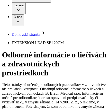
Práca a kariéra
Terapie
B. Braun Avitum
Kariéra
Naša kultúra
Zodpovednosť
Chirurgické motorové systémy
Nefrologické ambulancie
Diverzita
O nás
Chirurgické nástroje a sterilizačné kontajnery
Dialyzačné strediská
Vaša príležitosť
Udržateľnosť
Infúzna terapia
Ochorenia
Compliance
Intervenčná vaskulárna terapia
Sponzorstvo a dary
Kontinencia a urológia
Domovská stránka
Služby pre pacientov
Liečba bolesti
Médiá
Mimotelové čistenie krvi
EXTENSION LEAD SP 120CM
Miniinvazívna chirurgia
Tlačové správy
B. Braun Avitum
Neurochirurgia
Odborné informácie o liečivách
Nutričná terapia
Kontakt
Onkológia
a zdravotníckych
Ortopédia
Kontaktný formulár
Prevencia a kontrola infekcií
Spoločnosť
Spinálna chirurgia
prostriedkoch
Starostlivosť o rany
Zodpovednosť
Starostlivosť o stómiu
Uzatváranie rán
Tieto stránky sú určené pre odborných pracovníkov v zdravotníctve,
Nájdite si prácu u nás​
Riešenia
nie pre laickú verejnosť. Obsahujú odborné informácie o liekoch a
Médiá
zdravotníckych pomôckach B. Braun Medical s.r.o. Informácie sú
Objavte svoje kariérne príležitosti ​v B. Braun. Vyhľadajte náš
určené pre odborníkov, ktorí sú oprávnení predpisovať lieky či
Terapie
trh práce​ pre zaujímavé pozície na Slovensku.​
Kontakt
vydávať lieky, v zmysle zákona č. 147/2001 Z. z., o reklame, v
platnom znení. Potvrdzujem, že som odborníkom v zmysle zákona