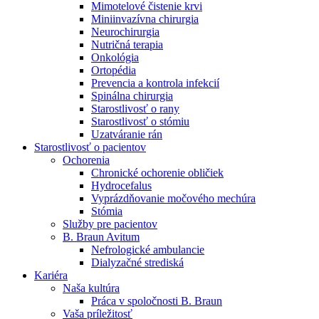
Mimotelové čistenie krvi
Nefrologické ambulancie
Miniinvazívna chirurgia
Neurochirurgia
V nefrologických ambulanciách prevádzkujeme poradenstvo
Nutričná terapia
a prípravu pacientov k jednotlivým metódam náhrady funkcie
Onkológia
obličiek. Zvoľte si mesto, ktoré potrebujete a navštívte nás.
Ortopédia
Prevencia a kontrola infekcií
Spinálna chirurgia
Starostlivosť o rany
Starostlivosť o stómiu
Uzatváranie rán
Starostlivosť o pacientov
Ochorenia
Chronické ochorenie obličiek
Hydrocefalus
Vyprázdňovanie močového mechúra
Stómia
Služby pre pacientov
B. Braun Avitum
Nefrologické ambulancie
Dialyzačné strediská
Kariéra
Naša kultúra
Práca v spoločnosti B. Braun
Vaša príležitosť