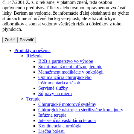
č. 147/2001 Z. z. o reklame, v platnom znení, teda osobou
oprávnenou predpisovať lieky alebo osobou oprávnenou vydávať
lieky. Beriem na vedomie, že informácie ďalej obsiahnuté na týchto
stránkach nie sú určené laickej verejnosti, ale zdravotníckym
Dialyzačné strediská
odborníkov a som si vedomý všetkých rizík a dôsledkov z toho
plynúcich.
B. Braun Avitum poskytuje kvalitnú dialyzačnú starostlivosť
vo všetkých svojich strediskách na Slovensku. Viac
Zrušiť
Potvrdiť
informácií nájdete na stránke jednotlivých stredísk.
Produkty a riešenia
Riešenia
B2B a partnerstvo vo výrobe
Smart manažment infúznej terapie
Manažment medikácie v onkológii
Kontakt
Produktový katalóg​
Optimalizácia chirurgického
inštrumentária a zásob
Zostaňte v dialógu s B. Braun. Kontaktujte nás.
Objavte naše produkty. ​Navštívte produktový katalóg B.
Servisné služby
Braun​ s našim kompletným produktovým portfóliom.​
Súpravy na mieru
Terapie
Chirurgické motorové systémy
Chirurgické nástroje a sterilizačné kontajnery
Infúzna terapia
Intervenčná vaskulárna terapia
Kontinencia a urológia
Liečba bolesti