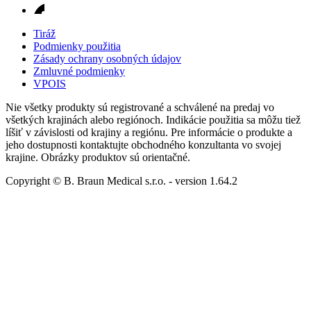
Tiráž
Podmienky použitia
Zásady ochrany osobných údajov
Zmluvné podmienky
VPOIS
Nie všetky produkty sú registrované a schválené na predaj vo
všetkých krajinách alebo regiónoch. Indikácie použitia sa môžu tiež
líšiť v závislosti od krajiny a regiónu. Pre informácie o produkte a
jeho dostupnosti kontaktujte obchodného konzultanta vo svojej
krajine. Obrázky produktov sú orientačné.
Copyright © B. Braun Medical s.r.o.
- version
1.64.2