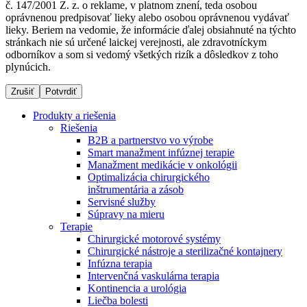
č. 147/2001 Z. z. o reklame, v platnom znení, teda osobou
oprávnenou predpisovať lieky alebo osobou oprávnenou vydávať
lieky. Beriem na vedomie, že informácie ďalej obsiahnuté na týchto
stránkach nie sú určené laickej verejnosti, ale zdravotníckym
Dialyzačné strediská
odborníkov a som si vedomý všetkých rizík a dôsledkov z toho
plynúcich.
B. Braun Avitum poskytuje kvalitnú dialyzačnú starostlivosť
vo všetkých svojich strediskách na Slovensku. Viac
Zrušiť
Potvrdiť
informácií nájdete na stránke jednotlivých stredísk.
Produkty a riešenia
Riešenia
B2B a partnerstvo vo výrobe
Smart manažment infúznej terapie
Manažment medikácie v onkológii
Kontakt
Produktový katalóg​
Optimalizácia chirurgického
inštrumentária a zásob
Zostaňte v dialógu s B. Braun. Kontaktujte nás.
Objavte naše produkty. ​Navštívte produktový katalóg B.
Servisné služby
Braun​ s našim kompletným produktovým portfóliom.​
Súpravy na mieru
Terapie
Chirurgické motorové systémy
Chirurgické nástroje a sterilizačné kontajnery
Infúzna terapia
Intervenčná vaskulárna terapia
Kontinencia a urológia
Liečba bolesti