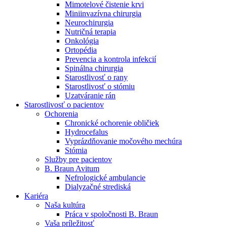
Mimotelové čistenie krvi
Nefrologické ambulancie
Miniinvazívna chirurgia
Neurochirurgia
V nefrologických ambulanciách prevádzkujeme poradenstvo
Nutričná terapia
a prípravu pacientov k jednotlivým metódam náhrady funkcie
Onkológia
obličiek. Zvoľte si mesto, ktoré potrebujete a navštívte nás.
Ortopédia
Prevencia a kontrola infekcií
Spinálna chirurgia
Starostlivosť o rany
Starostlivosť o stómiu
Uzatváranie rán
Starostlivosť o pacientov
Ochorenia
Chronické ochorenie obličiek
Hydrocefalus
Vyprázdňovanie močového mechúra
Stómia
Služby pre pacientov
B. Braun Avitum
Nefrologické ambulancie
Dialyzačné strediská
Kariéra
Naša kultúra
Práca v spoločnosti B. Braun
Vaša príležitosť