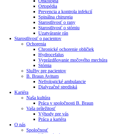
Onkológia
Nefrologické ambulancie
Ortopédia
Prevencia a kontrola infekcií
V nefrologických ambulanciách prevádzkujeme poradenstvo
Spinálna chirurgia
a prípravu pacientov k jednotlivým metódam náhrady funkcie
Starostlivosť o rany
obličiek. Zvoľte si mesto, ktoré potrebujete a navštívte nás.
Starostlivosť o stómiu
Uzatváranie rán
Starostlivosť o pacientov
Ochorenia
Chronické ochorenie obličiek
Hydrocefalus
Vyprázdňovanie močového mechúra
Stómia
Služby pre pacientov
B. Braun Avitum
Nefrologické ambulancie
Dialyzačné strediská
Kariéra
Naša kultúra
Práca v spoločnosti B. Braun
Vaša príležitosť
Výhody pre vás
Práca a kariéra
O nás
Spoločnosť