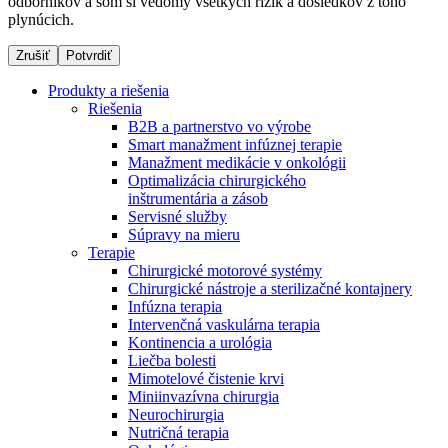
odborníkov a som si vedomý všetkých rizík a dôsledkov z toho
plynúcich.
Zrušiť
Potvrdiť
Dialyzačné strediská
Produkty a riešenia
B. Braun Avitum poskytuje kvalitnú dialyzačnú starostlivosť
Riešenia
vo všetkých svojich strediskách na Slovensku. Viac
B2B a partnerstvo vo výrobe
informácií nájdete na stránke jednotlivých stredísk.
Smart manažment infúznej terapie
Manažment medikácie v onkológii
Optimalizácia chirurgického
inštrumentária a zásob
Servisné služby
Súpravy na mieru
Kontakt
Produktový katalóg​
Terapie
Chirurgické motorové systémy
Zostaňte v dialógu s B. Braun. Kontaktujte nás.
Objavte naše produkty. ​Navštívte produktový katalóg B.
Chirurgické nástroje a sterilizačné kontajnery
Braun​ s našim kompletným produktovým portfóliom.​
Infúzna terapia
Intervenčná vaskulárna terapia
Kontinencia a urológia
Liečba bolesti
Mimotelové čistenie krvi
Miniinvazívna chirurgia
Neurochirurgia
Nutričná terapia