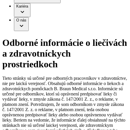
Práca a kariéra
Terapie
B. Braun Avitum
Kariéra
Naša kultúra
Zodpovednosť
Chirurgické motorové systémy
Nefrologické ambulancie
Diverzita
O nás
Chirurgické nástroje a sterilizačné kontajnery
Dialyzačné strediská
Vaša príležitosť
Udržateľnosť
Infúzna terapia
Ochorenia
Compliance
Intervenčná vaskulárna terapia
Sponzorstvo a dary
Kontinencia a urológia
Odborné informácie o liečivách
Služby pre pacientov
Liečba bolesti
Médiá
Mimotelové čistenie krvi
a zdravotníckych
Miniinvazívna chirurgia
Tlačové správy
B. Braun Avitum
Neurochirurgia
prostriedkoch
Nutričná terapia
Kontakt
Onkológia
Ortopédia
Kontaktný formulár
Tieto stránky sú určené pre odborných pracovníkov v zdravotníctve,
Prevencia a kontrola infekcií
Spoločnosť
nie pre laickú verejnosť. Obsahujú odborné informácie o liekoch a
Spinálna chirurgia
zdravotníckych pomôckach B. Braun Medical s.r.o. Informácie sú
Starostlivosť o rany
Zodpovednosť
určené pre odborníkov, ktorí sú oprávnení predpisovať lieky či
Starostlivosť o stómiu
vydávať lieky, v zmysle zákona č. 147/2001 Z. z., o reklame, v
Uzatváranie rán
platnom znení. Potvrdzujem, že som odborníkom v zmysle zákona
Nájdite si prácu u nás​
Riešenia
Médiá
č. 147/2001 Z. z. o reklame, v platnom znení, teda osobou
Objavte svoje kariérne príležitosti ​v B. Braun. Vyhľadajte náš
oprávnenou predpisovať lieky alebo osobou oprávnenou vydávať
Terapie
trh práce​ pre zaujímavé pozície na Slovensku.​
lieky. Beriem na vedomie, že informácie ďalej obsiahnuté na týchto
Kontakt
stránkach nie sú určené laickej verejnosti, ale zdravotníckym