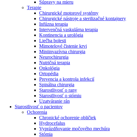
Súpravy na mieru
Terapie
Chirurgické motorové systémy
Chirurgické nástroje a sterilizačné kontajnery
Infúzna terapia
Intervenčná vaskulárna terapia
Kontinencia a urológia
Liečba bolesti
Mimotelové čistenie krvi
Miniinvazívna chirurgia
Neurochirurgia
Nutričná terapia
Onkológia
Ortopédia
Prevencia a kontrola infekcií
Spinálna chirurgia
Starostlivosť o rany
Starostlivosť o stómiu
Uzatváranie rán
Nájdite si prácu u nás​
Starostlivosť o pacientov
Ochorenia
Objavte svoje kariérne príležitosti ​v B. Braun. Vyhľadajte náš t
Chronické ochorenie obličiek
Hydrocefalus
Vyprázdňovanie močového mechúra
Stómia