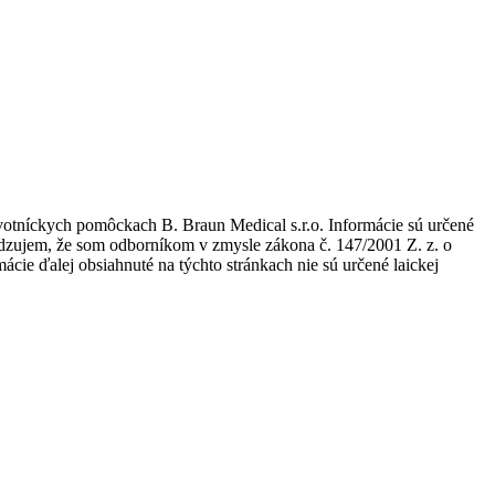
avotníckych pomôckach B. Braun Medical s.r.o. Informácie sú určené
tvrdzujem, že som odborníkom v zmysle zákona č. 147/2001 Z. z. o
ie ďalej obsiahnuté na týchto stránkach nie sú určené laickej