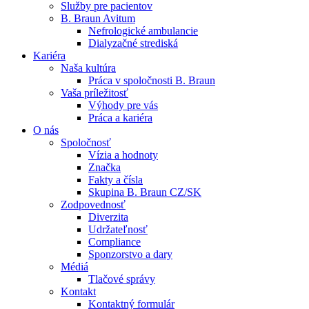
Služby pre pacientov
B. Braun Avitum
Nefrologické ambulancie
Dialyzačné strediská
Kariéra
Naša kultúra
Kontakt
Práca v spoločnosti B. Braun
Vaša príležitosť
Zostaňte v dialógu s B. Braun. Kontaktujte nás.
Dialyzačné strediská
Výhody pre vás
Práca a kariéra
B. Braun Avitum poskytuje kvalitnú dialyzačnú starostlivosť vo 
O nás
Spoločnosť
Produktový katalóg​
Vízia a hodnoty
Značka
Objavte naše produkty. ​Navštívte produktový katalóg B. Brau
Fakty a čísla
Skupina B. Braun CZ/SK
Zodpovednosť
Diverzita
Udržateľnosť
Compliance
Sponzorstvo a dary
Médiá
Tlačové správy
Kontakt
Kontaktný formulár