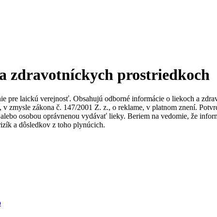
 a zdravotníckych prostriedkoch
nie pre laickú verejnosť. Obsahujú odborné informácie o liekoch a zdr
ky, v zmysle zákona č. 147/2001 Z. z., o reklame, v platnom znení. Po
alebo osobou oprávnenou vydávať lieky. Beriem na vedomie, že informác
izík a dôsledkov z toho plynúcich.
b