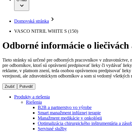
Infúzna terapia
Dialyzačné strediská
Vaša príležitosť
Udržateľnosť
Intervenčná vaskulárna terapia
Ochorenia
Compliance
Kontinencia a urológia
Sponzorstvo a dary
Liečba bolesti
Domovská stránka
Služby pre pacientov
Mimotelové čistenie krvi
Médiá
Miniinvazívna chirurgia
VASCO NITRIL WHITE S (150)
Neurochirurgia
Tlačové správy
B. Braun Avitum
Nutričná terapia
Odborné informácie o liečivách
Onkológia
Kontakt
Ortopédia
Prevencia a kontrola infekcií
Kontaktný formulár
Spinálna chirurgia
Tieto stránky sú určené pre odborných pracovníkov v zdravotníctve, 
Spoločnosť
Starostlivosť o rany
pre odborníkov, ktorí sú oprávnení predpisovať lieky či vydávať lie
Starostlivosť o stómiu
reklame, v platnom znení, teda osobou oprávnenou predpisovať lieky 
Zodpovednosť
Uzatváranie rán
verejnosti, ale zdravotníckym odborníkov a som si vedomý všetkých r
Riešenia
Zrušiť
Potvrdiť
Médiá
Terapie
Produkty a riešenia
Riešenia
Kontakt
B2B a partnerstvo vo výrobe
Smart manažment infúznej terapie
Manažment medikácie v onkológii
Optimalizácia chirurgického inštrumentária a záso
Servisné služby