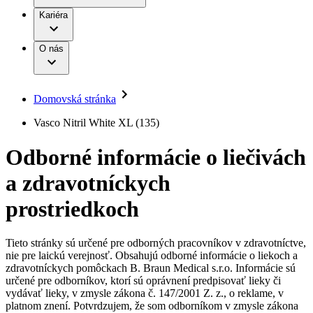
Práca a kariéra
Terapie
B. Braun Avitum
Kariéra
Naša kultúra
Zodpovednosť
Chirurgické motorové systémy
Nefrologické ambulancie
Diverzita
O nás
Chirurgické nástroje a sterilizačné kontajnery
Dialyzačné strediská
Vaša príležitosť
Udržateľnosť
Infúzna terapia
Ochorenia
Compliance
Intervenčná vaskulárna terapia
Sponzorstvo a dary
Kontinencia a urológia
Domovská stránka
Služby pre pacientov
Liečba bolesti
Médiá
Mimotelové čistenie krvi
Vasco Nitril White XL (135)
Miniinvazívna chirurgia
Tlačové správy
B. Braun Avitum
Neurochirurgia
Odborné informácie o liečivách
Nutričná terapia
Kontakt
Onkológia
a zdravotníckych
Ortopédia
Kontaktný formulár
Prevencia a kontrola infekcií
Spoločnosť
Spinálna chirurgia
prostriedkoch
Starostlivosť o rany
Zodpovednosť
Starostlivosť o stómiu
Uzatváranie rán
Tieto stránky sú určené pre odborných pracovníkov v zdravotníctve,
Nájdite si prácu u nás​
Riešenia
nie pre laickú verejnosť. Obsahujú odborné informácie o liekoch a
Médiá
zdravotníckych pomôckach B. Braun Medical s.r.o. Informácie sú
Objavte svoje kariérne príležitosti ​v B. Braun. Vyhľadajte náš
určené pre odborníkov, ktorí sú oprávnení predpisovať lieky či
Terapie
trh práce​ pre zaujímavé pozície na Slovensku.​
Kontakt
vydávať lieky, v zmysle zákona č. 147/2001 Z. z., o reklame, v
platnom znení. Potvrdzujem, že som odborníkom v zmysle zákona