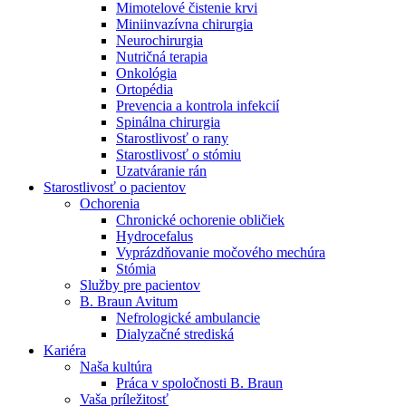
Mimotelové čistenie krvi
Nefrologické ambulancie
Miniinvazívna chirurgia
Neurochirurgia
V nefrologických ambulanciách prevádzkujeme poradenstvo
Nutričná terapia
a prípravu pacientov k jednotlivým metódam náhrady funkcie
Onkológia
obličiek. Zvoľte si mesto, ktoré potrebujete a navštívte nás.
Ortopédia
Prevencia a kontrola infekcií
Spinálna chirurgia
Starostlivosť o rany
Starostlivosť o stómiu
Uzatváranie rán
Starostlivosť o pacientov
Ochorenia
Chronické ochorenie obličiek
Hydrocefalus
Vyprázdňovanie močového mechúra
Stómia
Služby pre pacientov
B. Braun Avitum
Nefrologické ambulancie
Dialyzačné strediská
Kariéra
Naša kultúra
Práca v spoločnosti B. Braun
Vaša príležitosť