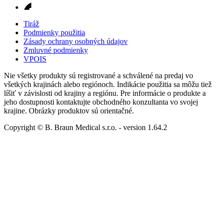
Tiráž
Podmienky použitia
Zásady ochrany osobných údajov
Zmluvné podmienky
VPOIS
Nie všetky produkty sú registrované a schválené na predaj vo
všetkých krajinách alebo regiónoch. Indikácie použitia sa môžu tiež
líšiť v závislosti od krajiny a regiónu. Pre informácie o produkte a
jeho dostupnosti kontaktujte obchodného konzultanta vo svojej
krajine. Obrázky produktov sú orientačné.
Copyright © B. Braun Medical s.r.o.
- version
1.64.2