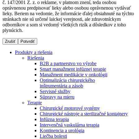
č. 147/2001 Z. z. o reklame, v platnom znení, teda osobou
oprávnenou predpisovať lieky alebo osobou oprávnenou vydávať
lieky. Beriem na vedomie, že informácie ďalej obsiahnuté na týchto
stránkach nie sú určené laickej verejnosti, ale zdravotníckym
Dialyzačné strediská
odborníkov a som si vedomý všetkých rizík a dôsledkov z toho
plynúcich.
B. Braun Avitum poskytuje kvalitnú dialyzačnú starostlivosť
vo všetkých svojich strediskách na Slovensku. Viac
Zrušiť
Potvrdiť
informácií nájdete na stránke jednotlivých stredísk.
Produkty a riešenia
Riešenia
B2B a partnerstvo vo výrobe
Smart manažment infúznej terapie
Manažment medikácie v onkológii
Kontakt
Produktový katalóg​
Optimalizácia chirurgického
inštrumentária a zásob
Zostaňte v dialógu s B. Braun. Kontaktujte nás.
Objavte naše produkty. ​Navštívte produktový katalóg B.
Servisné služby
Braun​ s našim kompletným produktovým portfóliom.​
Súpravy na mieru
Terapie
Chirurgické motorové systémy
Chirurgické nástroje a sterilizačné kontajnery
Infúzna terapia
Intervenčná vaskulárna terapia
Kontinencia a urológia
Liečba bolesti