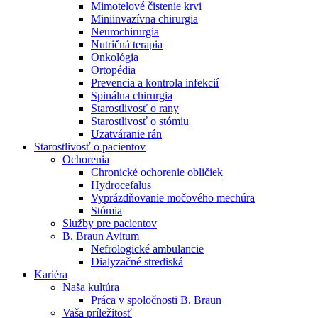
Mimotelové čistenie krvi
Nefrologické ambulancie
Miniinvazívna chirurgia
Neurochirurgia
V nefrologických ambulanciách prevádzkujeme poradenstvo
Nutričná terapia
a prípravu pacientov k jednotlivým metódam náhrady funkcie
Onkológia
obličiek. Zvoľte si mesto, ktoré potrebujete a navštívte nás.
Ortopédia
Prevencia a kontrola infekcií
Spinálna chirurgia
Starostlivosť o rany
Starostlivosť o stómiu
Uzatváranie rán
Starostlivosť o pacientov
Ochorenia
Chronické ochorenie obličiek
Hydrocefalus
Vyprázdňovanie močového mechúra
Stómia
Služby pre pacientov
B. Braun Avitum
Nefrologické ambulancie
Dialyzačné strediská
Kariéra
Naša kultúra
Práca v spoločnosti B. Braun
Vaša príležitosť