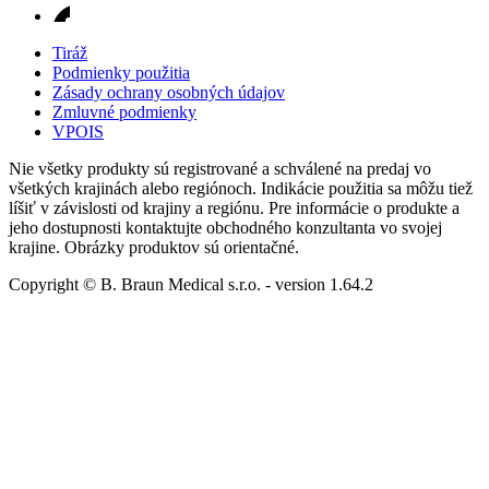
Tiráž
Podmienky použitia
Zásady ochrany osobných údajov
Zmluvné podmienky
VPOIS
Nie všetky produkty sú registrované a schválené na predaj vo
všetkých krajinách alebo regiónoch. Indikácie použitia sa môžu tiež
líšiť v závislosti od krajiny a regiónu. Pre informácie o produkte a
jeho dostupnosti kontaktujte obchodného konzultanta vo svojej
krajine. Obrázky produktov sú orientačné.
Copyright © B. Braun Medical s.r.o.
- version
1.64.2