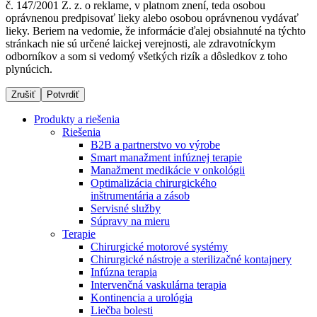
č. 147/2001 Z. z. o reklame, v platnom znení, teda osobou
oprávnenou predpisovať lieky alebo osobou oprávnenou vydávať
lieky. Beriem na vedomie, že informácie ďalej obsiahnuté na týchto
stránkach nie sú určené laickej verejnosti, ale zdravotníckym
Dialyzačné strediská
odborníkov a som si vedomý všetkých rizík a dôsledkov z toho
plynúcich.
B. Braun Avitum poskytuje kvalitnú dialyzačnú starostlivosť
vo všetkých svojich strediskách na Slovensku. Viac
Zrušiť
Potvrdiť
informácií nájdete na stránke jednotlivých stredísk.
Produkty a riešenia
Riešenia
B2B a partnerstvo vo výrobe
Smart manažment infúznej terapie
Manažment medikácie v onkológii
Kontakt
Produktový katalóg​
Optimalizácia chirurgického
inštrumentária a zásob
Zostaňte v dialógu s B. Braun. Kontaktujte nás.
Objavte naše produkty. ​Navštívte produktový katalóg B.
Servisné služby
Braun​ s našim kompletným produktovým portfóliom.​
Súpravy na mieru
Terapie
Chirurgické motorové systémy
Chirurgické nástroje a sterilizačné kontajnery
Infúzna terapia
Intervenčná vaskulárna terapia
Kontinencia a urológia
Liečba bolesti