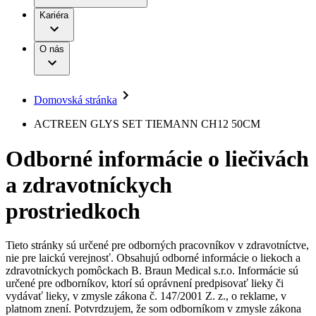
Práca a kariéra
Terapie
B. Braun Avitum
Kariéra
Naša kultúra
Zodpovednosť
Chirurgické motorové systémy
Nefrologické ambulancie
Diverzita
O nás
Chirurgické nástroje a sterilizačné kontajnery
Dialyzačné strediská
Vaša príležitosť
Udržateľnosť
Infúzna terapia
Ochorenia
Compliance
Intervenčná vaskulárna terapia
Sponzorstvo a dary
Kontinencia a urológia
Domovská stránka
Služby pre pacientov
Liečba bolesti
Médiá
Mimotelové čistenie krvi
ACTREEN GLYS SET TIEMANN CH12 50CM
Miniinvazívna chirurgia
Tlačové správy
B. Braun Avitum
Neurochirurgia
Odborné informácie o liečivách
Nutričná terapia
Kontakt
Onkológia
a zdravotníckych
Ortopédia
Kontaktný formulár
Prevencia a kontrola infekcií
Spoločnosť
Spinálna chirurgia
prostriedkoch
Starostlivosť o rany
Zodpovednosť
Starostlivosť o stómiu
Uzatváranie rán
Tieto stránky sú určené pre odborných pracovníkov v zdravotníctve,
Nájdite si prácu u nás​
Riešenia
nie pre laickú verejnosť. Obsahujú odborné informácie o liekoch a
Médiá
zdravotníckych pomôckach B. Braun Medical s.r.o. Informácie sú
Objavte svoje kariérne príležitosti ​v B. Braun. Vyhľadajte náš
určené pre odborníkov, ktorí sú oprávnení predpisovať lieky či
Terapie
trh práce​ pre zaujímavé pozície na Slovensku.​
Kontakt
vydávať lieky, v zmysle zákona č. 147/2001 Z. z., o reklame, v
platnom znení. Potvrdzujem, že som odborníkom v zmysle zákona