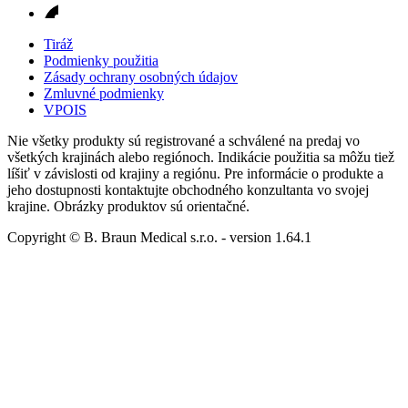
Tiráž
Podmienky použitia
Zásady ochrany osobných údajov
Zmluvné podmienky
VPOIS
Nie všetky produkty sú registrované a schválené na predaj vo
všetkých krajinách alebo regiónoch. Indikácie použitia sa môžu tiež
líšiť v závislosti od krajiny a regiónu. Pre informácie o produkte a
jeho dostupnosti kontaktujte obchodného konzultanta vo svojej
krajine. Obrázky produktov sú orientačné.
Copyright © B. Braun Medical s.r.o.
- version
1.64.1