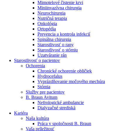
Mimotelové čistenie krvi
Nefrologické ambulancie
Miniinvazívna chirurgia
Neurochirurgia
V nefrologických ambulanciách prevádzkujeme poradenstvo
Nutričná terapia
a prípravu pacientov k jednotlivým metódam náhrady funkcie
Onkológia
obličiek. Zvoľte si mesto, ktoré potrebujete a navštívte nás.
Ortopédia
Prevencia a kontrola infekcií
Spinálna chirurgia
Starostlivosť o rany
Starostlivosť o stómiu
Uzatváranie rán
Starostlivosť o pacientov
Ochorenia
Chronické ochorenie obličiek
Hydrocefalus
Vyprázdňovanie močového mechúra
Stómia
Služby pre pacientov
B. Braun Avitum
Nefrologické ambulancie
Dialyzačné strediská
Kariéra
Naša kultúra
Práca v spoločnosti B. Braun
Vaša príležitosť