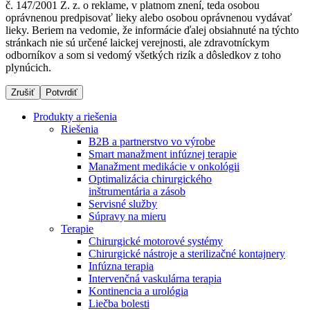
č. 147/2001 Z. z. o reklame, v platnom znení, teda osobou
oprávnenou predpisovať lieky alebo osobou oprávnenou vydávať
lieky. Beriem na vedomie, že informácie ďalej obsiahnuté na týchto
stránkach nie sú určené laickej verejnosti, ale zdravotníckym
Dialyzačné strediská
odborníkov a som si vedomý všetkých rizík a dôsledkov z toho
plynúcich.
B. Braun Avitum poskytuje kvalitnú dialyzačnú starostlivosť
vo všetkých svojich strediskách na Slovensku. Viac
Zrušiť
Potvrdiť
informácií nájdete na stránke jednotlivých stredísk.
Produkty a riešenia
Riešenia
B2B a partnerstvo vo výrobe
Smart manažment infúznej terapie
Manažment medikácie v onkológii
Kontakt
Produktový katalóg​
Optimalizácia chirurgického
inštrumentária a zásob
Zostaňte v dialógu s B. Braun. Kontaktujte nás.
Objavte naše produkty. ​Navštívte produktový katalóg B.
Servisné služby
Braun​ s našim kompletným produktovým portfóliom.​
Súpravy na mieru
Terapie
Chirurgické motorové systémy
Chirurgické nástroje a sterilizačné kontajnery
Infúzna terapia
Intervenčná vaskulárna terapia
Kontinencia a urológia
Liečba bolesti