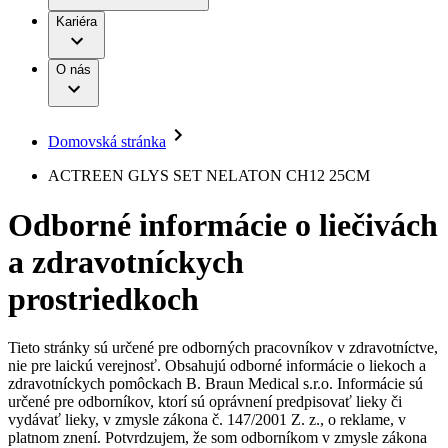
Práca a kariéra
Terapie
B. Braun Avitum
Kariéra
Naša kultúra
Zodpovednosť
Chirurgické motorové systémy
Nefrologické ambulancie
Diverzita
O nás
Chirurgické nástroje a sterilizačné kontajnery
Dialyzačné strediská
Vaša príležitosť
Udržateľnosť
Infúzna terapia
Ochorenia
Compliance
Intervenčná vaskulárna terapia
Sponzorstvo a dary
Kontinencia a urológia
Domovská stránka
Služby pre pacientov
Liečba bolesti
Médiá
Mimotelové čistenie krvi
ACTREEN GLYS SET NELATON CH12 25CM
Miniinvazívna chirurgia
Tlačové správy
B. Braun Avitum
Neurochirurgia
Odborné informácie o liečivách
Nutričná terapia
Kontakt
Onkológia
a zdravotníckych
Ortopédia
Kontaktný formulár
Prevencia a kontrola infekcií
Spoločnosť
Spinálna chirurgia
prostriedkoch
Starostlivosť o rany
Zodpovednosť
Starostlivosť o stómiu
Uzatváranie rán
Tieto stránky sú určené pre odborných pracovníkov v zdravotníctve,
Nájdite si prácu u nás​
Riešenia
nie pre laickú verejnosť. Obsahujú odborné informácie o liekoch a
Médiá
zdravotníckych pomôckach B. Braun Medical s.r.o. Informácie sú
Objavte svoje kariérne príležitosti ​v B. Braun. Vyhľadajte náš
určené pre odborníkov, ktorí sú oprávnení predpisovať lieky či
Terapie
trh práce​ pre zaujímavé pozície na Slovensku.​
Kontakt
vydávať lieky, v zmysle zákona č. 147/2001 Z. z., o reklame, v
platnom znení. Potvrdzujem, že som odborníkom v zmysle zákona