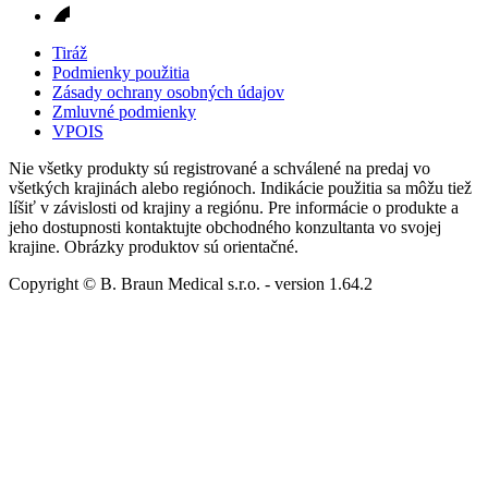
Tiráž
Podmienky použitia
Zásady ochrany osobných údajov
Zmluvné podmienky
VPOIS
Nie všetky produkty sú registrované a schválené na predaj vo
všetkých krajinách alebo regiónoch. Indikácie použitia sa môžu tiež
líšiť v závislosti od krajiny a regiónu. Pre informácie o produkte a
jeho dostupnosti kontaktujte obchodného konzultanta vo svojej
krajine. Obrázky produktov sú orientačné.
Copyright © B. Braun Medical s.r.o.
- version
1.64.2