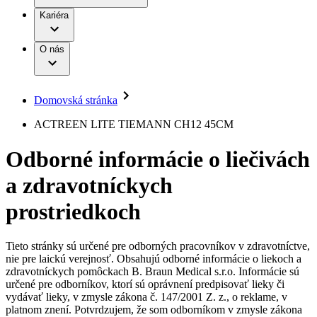
Práca a kariéra
Terapie
B. Braun Avitum
Kariéra
Naša kultúra
Zodpovednosť
Chirurgické motorové systémy
Nefrologické ambulancie
Diverzita
O nás
Chirurgické nástroje a sterilizačné kontajnery
Dialyzačné strediská
Vaša príležitosť
Udržateľnosť
Infúzna terapia
Ochorenia
Compliance
Intervenčná vaskulárna terapia
Sponzorstvo a dary
Kontinencia a urológia
Domovská stránka
Služby pre pacientov
Liečba bolesti
Médiá
Mimotelové čistenie krvi
ACTREEN LITE TIEMANN CH12 45CM
Miniinvazívna chirurgia
Tlačové správy
B. Braun Avitum
Neurochirurgia
Odborné informácie o liečivách
Nutričná terapia
Kontakt
Onkológia
a zdravotníckych
Ortopédia
Kontaktný formulár
Prevencia a kontrola infekcií
Spoločnosť
Spinálna chirurgia
prostriedkoch
Starostlivosť o rany
Zodpovednosť
Starostlivosť o stómiu
Uzatváranie rán
Tieto stránky sú určené pre odborných pracovníkov v zdravotníctve,
Nájdite si prácu u nás​
Riešenia
nie pre laickú verejnosť. Obsahujú odborné informácie o liekoch a
Médiá
zdravotníckych pomôckach B. Braun Medical s.r.o. Informácie sú
Objavte svoje kariérne príležitosti ​v B. Braun. Vyhľadajte náš
určené pre odborníkov, ktorí sú oprávnení predpisovať lieky či
Terapie
trh práce​ pre zaujímavé pozície na Slovensku.​
Kontakt
vydávať lieky, v zmysle zákona č. 147/2001 Z. z., o reklame, v
platnom znení. Potvrdzujem, že som odborníkom v zmysle zákona