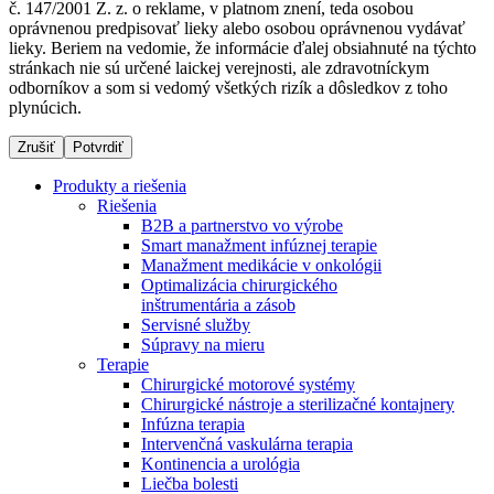
č. 147/2001 Z. z. o reklame, v platnom znení, teda osobou
oprávnenou predpisovať lieky alebo osobou oprávnenou vydávať
lieky. Beriem na vedomie, že informácie ďalej obsiahnuté na týchto
stránkach nie sú určené laickej verejnosti, ale zdravotníckym
Dialyzačné strediská
odborníkov a som si vedomý všetkých rizík a dôsledkov z toho
plynúcich.
B. Braun Avitum poskytuje kvalitnú dialyzačnú starostlivosť
vo všetkých svojich strediskách na Slovensku. Viac
Zrušiť
Potvrdiť
informácií nájdete na stránke jednotlivých stredísk.
Produkty a riešenia
Riešenia
B2B a partnerstvo vo výrobe
Smart manažment infúznej terapie
Manažment medikácie v onkológii
Kontakt
Produktový katalóg​
Optimalizácia chirurgického
inštrumentária a zásob
Zostaňte v dialógu s B. Braun. Kontaktujte nás.
Objavte naše produkty. ​Navštívte produktový katalóg B.
Servisné služby
Braun​ s našim kompletným produktovým portfóliom.​
Súpravy na mieru
Terapie
Chirurgické motorové systémy
Chirurgické nástroje a sterilizačné kontajnery
Infúzna terapia
Intervenčná vaskulárna terapia
Kontinencia a urológia
Liečba bolesti