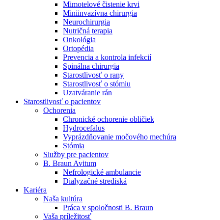
Mimotelové čistenie krvi
Nefrologické ambulancie
Miniinvazívna chirurgia
Neurochirurgia
V nefrologických ambulanciách prevádzkujeme poradenstvo
Nutričná terapia
a prípravu pacientov k jednotlivým metódam náhrady funkcie
Onkológia
obličiek. Zvoľte si mesto, ktoré potrebujete a navštívte nás.
Ortopédia
Prevencia a kontrola infekcií
Spinálna chirurgia
Starostlivosť o rany
Starostlivosť o stómiu
Uzatváranie rán
Starostlivosť o pacientov
Ochorenia
Chronické ochorenie obličiek
Hydrocefalus
Vyprázdňovanie močového mechúra
Stómia
Služby pre pacientov
B. Braun Avitum
Nefrologické ambulancie
Dialyzačné strediská
Kariéra
Naša kultúra
Práca v spoločnosti B. Braun
Vaša príležitosť