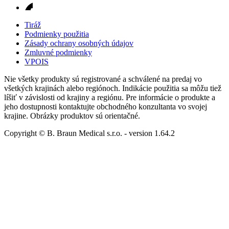
Tiráž
Podmienky použitia
Zásady ochrany osobných údajov
Zmluvné podmienky
VPOIS
Nie všetky produkty sú registrované a schválené na predaj vo
všetkých krajinách alebo regiónoch. Indikácie použitia sa môžu tiež
líšiť v závislosti od krajiny a regiónu. Pre informácie o produkte a
jeho dostupnosti kontaktujte obchodného konzultanta vo svojej
krajine. Obrázky produktov sú orientačné.
Copyright © B. Braun Medical s.r.o.
- version
1.64.2