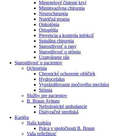
Mimotelové čistenie krvi
Nefrologické ambulancie
Miniinvazívna chirurgia
Neurochirurgia
V nefrologických ambulanciách prevádzkujeme poradenstvo
Nutričná terapia
a prípravu pacientov k jednotlivým metódam náhrady funkcie
Onkológia
obličiek. Zvoľte si mesto, ktoré potrebujete a navštívte nás.
Ortopédia
Prevencia a kontrola infekcií
Spinálna chirurgia
Starostlivosť o rany
Starostlivosť o stómiu
Uzatváranie rán
Starostlivosť o pacientov
Ochorenia
Chronické ochorenie obličiek
Hydrocefalus
Vyprázdňovanie močového mechúra
Stómia
Služby pre pacientov
B. Braun Avitum
Nefrologické ambulancie
Dialyzačné strediská
Kariéra
Naša kultúra
Práca v spoločnosti B. Braun
Vaša príležitosť