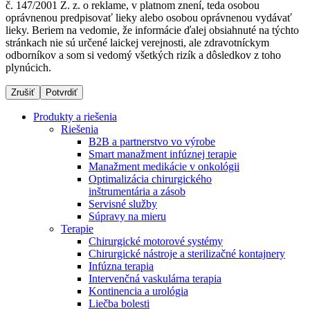
č. 147/2001 Z. z. o reklame, v platnom znení, teda osobou
oprávnenou predpisovať lieky alebo osobou oprávnenou vydávať
lieky. Beriem na vedomie, že informácie ďalej obsiahnuté na týchto
stránkach nie sú určené laickej verejnosti, ale zdravotníckym
Dialyzačné strediská
odborníkov a som si vedomý všetkých rizík a dôsledkov z toho
plynúcich.
B. Braun Avitum poskytuje kvalitnú dialyzačnú starostlivosť
vo všetkých svojich strediskách na Slovensku. Viac
Zrušiť
Potvrdiť
informácií nájdete na stránke jednotlivých stredísk.
Produkty a riešenia
Riešenia
B2B a partnerstvo vo výrobe
Smart manažment infúznej terapie
Manažment medikácie v onkológii
Kontakt
Produktový katalóg​
Optimalizácia chirurgického
inštrumentária a zásob
Zostaňte v dialógu s B. Braun. Kontaktujte nás.
Objavte naše produkty. ​Navštívte produktový katalóg B.
Servisné služby
Braun​ s našim kompletným produktovým portfóliom.​
Súpravy na mieru
Terapie
Chirurgické motorové systémy
Chirurgické nástroje a sterilizačné kontajnery
Infúzna terapia
Intervenčná vaskulárna terapia
Kontinencia a urológia
Liečba bolesti