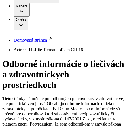
Práca a kariéra
Terapie
B. Braun Avitum
Kariéra
Naša kultúra
Zodpovednosť
Chirurgické motorové systémy
Nefrologické ambulancie
Diverzita
O nás
Chirurgické nástroje a sterilizačné kontajnery
Dialyzačné strediská
Vaša príležitosť
Udržateľnosť
Infúzna terapia
Ochorenia
Compliance
Intervenčná vaskulárna terapia
Sponzorstvo a dary
Kontinencia a urológia
Domovská stránka
Služby pre pacientov
Liečba bolesti
Médiá
Mimotelové čistenie krvi
Actreen Hi-Lite Tiemann 41cm CH 16
Miniinvazívna chirurgia
Tlačové správy
B. Braun Avitum
Neurochirurgia
Odborné informácie o liečivách
Nutričná terapia
Kontakt
Onkológia
a zdravotníckych
Ortopédia
Kontaktný formulár
Prevencia a kontrola infekcií
Spoločnosť
Spinálna chirurgia
prostriedkoch
Starostlivosť o rany
Zodpovednosť
Starostlivosť o stómiu
Uzatváranie rán
Tieto stránky sú určené pre odborných pracovníkov v zdravotníctve,
Nájdite si prácu u nás​
Riešenia
nie pre laickú verejnosť. Obsahujú odborné informácie o liekoch a
Médiá
zdravotníckych pomôckach B. Braun Medical s.r.o. Informácie sú
Objavte svoje kariérne príležitosti ​v B. Braun. Vyhľadajte náš
určené pre odborníkov, ktorí sú oprávnení predpisovať lieky či
Terapie
trh práce​ pre zaujímavé pozície na Slovensku.​
Kontakt
vydávať lieky, v zmysle zákona č. 147/2001 Z. z., o reklame, v
platnom znení. Potvrdzujem, že som odborníkom v zmysle zákona