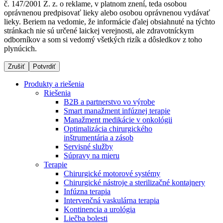
č. 147/2001 Z. z. o reklame, v platnom znení, teda osobou
oprávnenou predpisovať lieky alebo osobou oprávnenou vydávať
lieky. Beriem na vedomie, že informácie ďalej obsiahnuté na týchto
stránkach nie sú určené laickej verejnosti, ale zdravotníckym
Dialyzačné strediská
odborníkov a som si vedomý všetkých rizík a dôsledkov z toho
plynúcich.
B. Braun Avitum poskytuje kvalitnú dialyzačnú starostlivosť
vo všetkých svojich strediskách na Slovensku. Viac
Zrušiť
Potvrdiť
informácií nájdete na stránke jednotlivých stredísk.
Produkty a riešenia
Riešenia
B2B a partnerstvo vo výrobe
Smart manažment infúznej terapie
Manažment medikácie v onkológii
Kontakt
Produktový katalóg​
Optimalizácia chirurgického
inštrumentária a zásob
Zostaňte v dialógu s B. Braun. Kontaktujte nás.
Objavte naše produkty. ​Navštívte produktový katalóg B.
Servisné služby
Braun​ s našim kompletným produktovým portfóliom.​
Súpravy na mieru
Terapie
Chirurgické motorové systémy
Chirurgické nástroje a sterilizačné kontajnery
Infúzna terapia
Intervenčná vaskulárna terapia
Kontinencia a urológia
Liečba bolesti