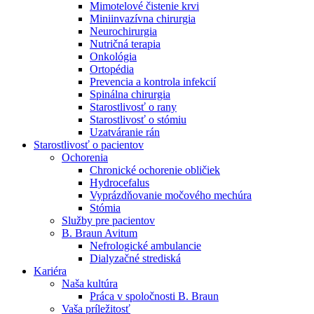
Mimotelové čistenie krvi
Nefrologické ambulancie
Miniinvazívna chirurgia
Neurochirurgia
V nefrologických ambulanciách prevádzkujeme poradenstvo
Nutričná terapia
a prípravu pacientov k jednotlivým metódam náhrady funkcie
Onkológia
obličiek. Zvoľte si mesto, ktoré potrebujete a navštívte nás.
Ortopédia
Prevencia a kontrola infekcií
Spinálna chirurgia
Starostlivosť o rany
Starostlivosť o stómiu
Uzatváranie rán
Starostlivosť o pacientov
Ochorenia
Chronické ochorenie obličiek
Hydrocefalus
Vyprázdňovanie močového mechúra
Stómia
Služby pre pacientov
B. Braun Avitum
Nefrologické ambulancie
Dialyzačné strediská
Kariéra
Naša kultúra
Práca v spoločnosti B. Braun
Vaša príležitosť