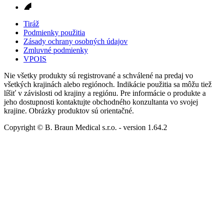
Tiráž
Podmienky použitia
Zásady ochrany osobných údajov
Zmluvné podmienky
VPOIS
Nie všetky produkty sú registrované a schválené na predaj vo
všetkých krajinách alebo regiónoch. Indikácie použitia sa môžu tiež
líšiť v závislosti od krajiny a regiónu. Pre informácie o produkte a
jeho dostupnosti kontaktujte obchodného konzultanta vo svojej
krajine. Obrázky produktov sú orientačné.
Copyright © B. Braun Medical s.r.o.
- version
1.64.2