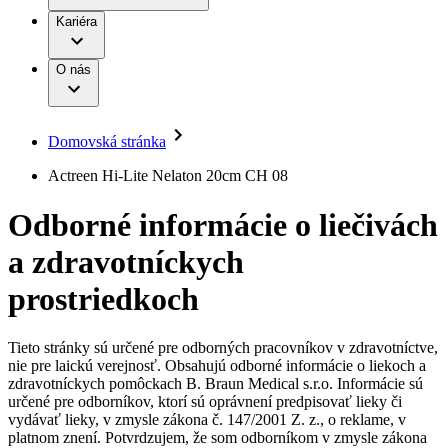
Práca a kariéra
Terapie
B. Braun Avitum
Kariéra
Naša kultúra
Zodpovednosť
Chirurgické motorové systémy
Nefrologické ambulancie
Diverzita
O nás
Chirurgické nástroje a sterilizačné kontajnery
Dialyzačné strediská
Vaša príležitosť
Udržateľnosť
Infúzna terapia
Ochorenia
Compliance
Intervenčná vaskulárna terapia
Sponzorstvo a dary
Kontinencia a urológia
Domovská stránka
Služby pre pacientov
Liečba bolesti
Médiá
Mimotelové čistenie krvi
Actreen Hi-Lite Nelaton 20cm CH 08
Miniinvazívna chirurgia
Tlačové správy
B. Braun Avitum
Neurochirurgia
Odborné informácie o liečivách
Nutričná terapia
Kontakt
Onkológia
a zdravotníckych
Ortopédia
Kontaktný formulár
Prevencia a kontrola infekcií
Spoločnosť
Spinálna chirurgia
prostriedkoch
Starostlivosť o rany
Zodpovednosť
Starostlivosť o stómiu
Uzatváranie rán
Tieto stránky sú určené pre odborných pracovníkov v zdravotníctve,
Nájdite si prácu u nás​
Riešenia
nie pre laickú verejnosť. Obsahujú odborné informácie o liekoch a
Médiá
zdravotníckych pomôckach B. Braun Medical s.r.o. Informácie sú
Objavte svoje kariérne príležitosti ​v B. Braun. Vyhľadajte náš
určené pre odborníkov, ktorí sú oprávnení predpisovať lieky či
Terapie
trh práce​ pre zaujímavé pozície na Slovensku.​
Kontakt
vydávať lieky, v zmysle zákona č. 147/2001 Z. z., o reklame, v
platnom znení. Potvrdzujem, že som odborníkom v zmysle zákona