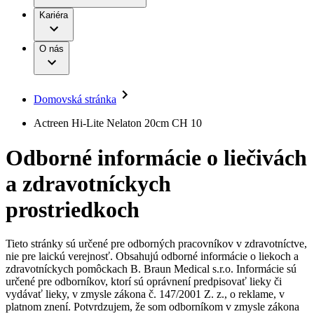
Práca a kariéra
Terapie
B. Braun Avitum
Kariéra
Naša kultúra
Zodpovednosť
Chirurgické motorové systémy
Nefrologické ambulancie
Diverzita
O nás
Chirurgické nástroje a sterilizačné kontajnery
Dialyzačné strediská
Vaša príležitosť
Udržateľnosť
Infúzna terapia
Ochorenia
Compliance
Intervenčná vaskulárna terapia
Sponzorstvo a dary
Kontinencia a urológia
Domovská stránka
Služby pre pacientov
Liečba bolesti
Médiá
Mimotelové čistenie krvi
Actreen Hi-Lite Nelaton 20cm CH 10
Miniinvazívna chirurgia
Tlačové správy
B. Braun Avitum
Neurochirurgia
Odborné informácie o liečivách
Nutričná terapia
Kontakt
Onkológia
a zdravotníckych
Ortopédia
Kontaktný formulár
Prevencia a kontrola infekcií
Spoločnosť
Spinálna chirurgia
prostriedkoch
Starostlivosť o rany
Zodpovednosť
Starostlivosť o stómiu
Uzatváranie rán
Tieto stránky sú určené pre odborných pracovníkov v zdravotníctve,
Nájdite si prácu u nás​
Riešenia
nie pre laickú verejnosť. Obsahujú odborné informácie o liekoch a
Médiá
zdravotníckych pomôckach B. Braun Medical s.r.o. Informácie sú
Objavte svoje kariérne príležitosti ​v B. Braun. Vyhľadajte náš
určené pre odborníkov, ktorí sú oprávnení predpisovať lieky či
Terapie
trh práce​ pre zaujímavé pozície na Slovensku.​
Kontakt
vydávať lieky, v zmysle zákona č. 147/2001 Z. z., o reklame, v
platnom znení. Potvrdzujem, že som odborníkom v zmysle zákona