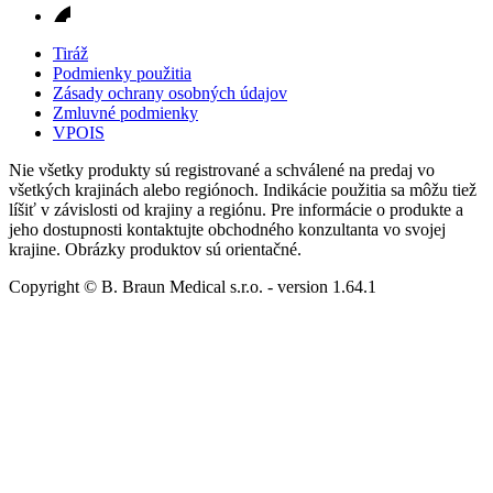
Tiráž
Podmienky použitia
Zásady ochrany osobných údajov
Zmluvné podmienky
VPOIS
Nie všetky produkty sú registrované a schválené na predaj vo
všetkých krajinách alebo regiónoch. Indikácie použitia sa môžu tiež
líšiť v závislosti od krajiny a regiónu. Pre informácie o produkte a
jeho dostupnosti kontaktujte obchodného konzultanta vo svojej
krajine. Obrázky produktov sú orientačné.
Copyright © B. Braun Medical s.r.o.
- version
1.64.1