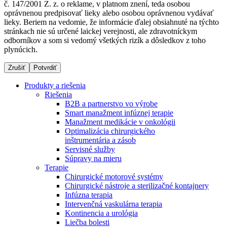
č. 147/2001 Z. z. o reklame, v platnom znení, teda osobou
oprávnenou predpisovať lieky alebo osobou oprávnenou vydávať
lieky. Beriem na vedomie, že informácie ďalej obsiahnuté na týchto
stránkach nie sú určené laickej verejnosti, ale zdravotníckym
Dialyzačné strediská
odborníkov a som si vedomý všetkých rizík a dôsledkov z toho
plynúcich.
B. Braun Avitum poskytuje kvalitnú dialyzačnú starostlivosť
vo všetkých svojich strediskách na Slovensku. Viac
Zrušiť
Potvrdiť
informácií nájdete na stránke jednotlivých stredísk.
Produkty a riešenia
Riešenia
B2B a partnerstvo vo výrobe
Smart manažment infúznej terapie
Manažment medikácie v onkológii
Kontakt
Produktový katalóg​
Optimalizácia chirurgického
inštrumentária a zásob
Zostaňte v dialógu s B. Braun. Kontaktujte nás.
Objavte naše produkty. ​Navštívte produktový katalóg B.
Servisné služby
Braun​ s našim kompletným produktovým portfóliom.​
Súpravy na mieru
Terapie
Chirurgické motorové systémy
Chirurgické nástroje a sterilizačné kontajnery
Infúzna terapia
Intervenčná vaskulárna terapia
Kontinencia a urológia
Liečba bolesti