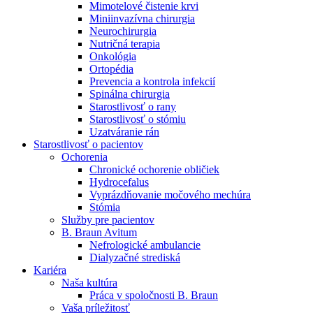
Mimotelové čistenie krvi
Nefrologické ambulancie
Miniinvazívna chirurgia
Neurochirurgia
V nefrologických ambulanciách prevádzkujeme poradenstvo
Nutričná terapia
a prípravu pacientov k jednotlivým metódam náhrady funkcie
Onkológia
obličiek. Zvoľte si mesto, ktoré potrebujete a navštívte nás.
Ortopédia
Prevencia a kontrola infekcií
Spinálna chirurgia
Starostlivosť o rany
Starostlivosť o stómiu
Uzatváranie rán
Starostlivosť o pacientov
Ochorenia
Chronické ochorenie obličiek
Hydrocefalus
Vyprázdňovanie močového mechúra
Stómia
Služby pre pacientov
B. Braun Avitum
Nefrologické ambulancie
Dialyzačné strediská
Kariéra
Naša kultúra
Práca v spoločnosti B. Braun
Vaša príležitosť