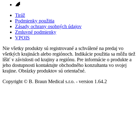
Tiráž
Podmienky použitia
Zásady ochrany osobných údajov
Zmluvné podmienky
VPOIS
Nie všetky produkty sú registrované a schválené na predaj vo
všetkých krajinách alebo regiónoch. Indikácie použitia sa môžu tiež
líšiť v závislosti od krajiny a regiónu. Pre informácie o produkte a
jeho dostupnosti kontaktujte obchodného konzultanta vo svojej
krajine. Obrázky produktov sú orientačné.
Copyright © B. Braun Medical s.r.o.
- version
1.64.2