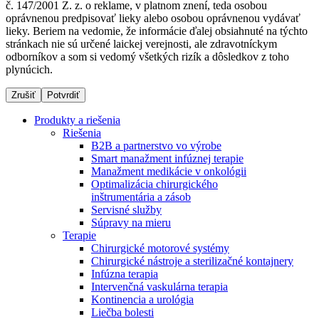
č. 147/2001 Z. z. o reklame, v platnom znení, teda osobou
oprávnenou predpisovať lieky alebo osobou oprávnenou vydávať
lieky. Beriem na vedomie, že informácie ďalej obsiahnuté na týchto
stránkach nie sú určené laickej verejnosti, ale zdravotníckym
Dialyzačné strediská
odborníkov a som si vedomý všetkých rizík a dôsledkov z toho
plynúcich.
B. Braun Avitum poskytuje kvalitnú dialyzačnú starostlivosť
vo všetkých svojich strediskách na Slovensku. Viac
Zrušiť
Potvrdiť
informácií nájdete na stránke jednotlivých stredísk.
Produkty a riešenia
Riešenia
B2B a partnerstvo vo výrobe
Smart manažment infúznej terapie
Manažment medikácie v onkológii
Kontakt
Produktový katalóg​
Optimalizácia chirurgického
inštrumentária a zásob
Zostaňte v dialógu s B. Braun. Kontaktujte nás.
Objavte naše produkty. ​Navštívte produktový katalóg B.
Servisné služby
Braun​ s našim kompletným produktovým portfóliom.​
Súpravy na mieru
Terapie
Chirurgické motorové systémy
Chirurgické nástroje a sterilizačné kontajnery
Infúzna terapia
Intervenčná vaskulárna terapia
Kontinencia a urológia
Liečba bolesti