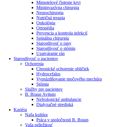
Mimotelové čistenie krvi
Nefrologické ambulancie
Miniinvazívna chirurgia
Neurochirurgia
V nefrologických ambulanciách prevádzkujeme poradenstvo
Nutričná terapia
a prípravu pacientov k jednotlivým metódam náhrady funkcie
Onkológia
obličiek. Zvoľte si mesto, ktoré potrebujete a navštívte nás.
Ortopédia
Prevencia a kontrola infekcií
Spinálna chirurgia
Starostlivosť o rany
Starostlivosť o stómiu
Uzatváranie rán
Starostlivosť o pacientov
Ochorenia
Chronické ochorenie obličiek
Hydrocefalus
Vyprázdňovanie močového mechúra
Stómia
Služby pre pacientov
B. Braun Avitum
Nefrologické ambulancie
Dialyzačné strediská
Kariéra
Naša kultúra
Práca v spoločnosti B. Braun
Vaša príležitosť