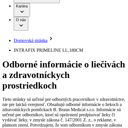
Práca a kariéra
Terapie
B. Braun Avitum
Kariéra
Naša kultúra
Zodpovednosť
Chirurgické motorové systémy
Nefrologické ambulancie
Diverzita
O nás
Chirurgické nástroje a sterilizačné kontajnery
Dialyzačné strediská
Vaša príležitosť
Udržateľnosť
Infúzna terapia
Ochorenia
Compliance
Intervenčná vaskulárna terapia
Sponzorstvo a dary
Kontinencia a urológia
Domovská stránka
Služby pre pacientov
Liečba bolesti
Médiá
Mimotelové čistenie krvi
INTRAFIX PRIMELINE LL,180CM
Miniinvazívna chirurgia
Tlačové správy
B. Braun Avitum
Neurochirurgia
Odborné informácie o liečivách
Nutričná terapia
Kontakt
Onkológia
a zdravotníckych
Ortopédia
Kontaktný formulár
Prevencia a kontrola infekcií
Spoločnosť
Spinálna chirurgia
prostriedkoch
Starostlivosť o rany
Zodpovednosť
Starostlivosť o stómiu
Uzatváranie rán
Tieto stránky sú určené pre odborných pracovníkov v zdravotníctve,
Nájdite si prácu u nás​
Riešenia
nie pre laickú verejnosť. Obsahujú odborné informácie o liekoch a
Médiá
zdravotníckych pomôckach B. Braun Medical s.r.o. Informácie sú
Objavte svoje kariérne príležitosti ​v B. Braun. Vyhľadajte náš
určené pre odborníkov, ktorí sú oprávnení predpisovať lieky či
Terapie
trh práce​ pre zaujímavé pozície na Slovensku.​
Kontakt
vydávať lieky, v zmysle zákona č. 147/2001 Z. z., o reklame, v
platnom znení. Potvrdzujem, že som odborníkom v zmysle zákona