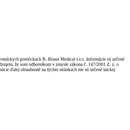
avotníckych pomôckach B. Braun Medical s.r.o. Informácie sú určené
tvrdzujem, že som odborníkom v zmysle zákona č. 147/2001 Z. z. o
ie ďalej obsiahnuté na týchto stránkach nie sú určené laickej