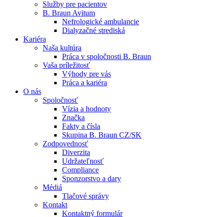
Služby pre pacientov
B. Braun Avitum
Nefrologické ambulancie
Dialyzačné strediská
Kariéra
Naša kultúra
Kontakt
Práca v spoločnosti B. Braun
Vaša príležitosť
Zostaňte v dialógu s B. Braun. Kontaktujte nás.
Dialyzačné strediská
Výhody pre vás
Práca a kariéra
B. Braun Avitum poskytuje kvalitnú dialyzačnú starostlivosť vo 
O nás
Spoločnosť
Produktový katalóg​
Vízia a hodnoty
Značka
Objavte naše produkty. ​Navštívte produktový katalóg B. Brau
Fakty a čísla
Skupina B. Braun CZ/SK
Zodpovednosť
Diverzita
Udržateľnosť
Compliance
Sponzorstvo a dary
Médiá
Tlačové správy
Kontakt
Kontaktný formulár