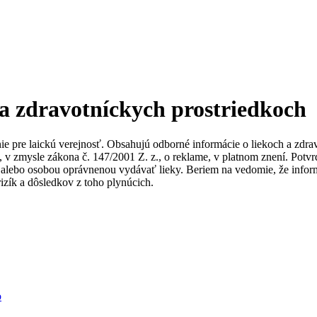
 a zdravotníckych prostriedkoch
nie pre laickú verejnosť. Obsahujú odborné informácie o liekoch a zdr
ky, v zmysle zákona č. 147/2001 Z. z., o reklame, v platnom znení. Po
alebo osobou oprávnenou vydávať lieky. Beriem na vedomie, že informác
izík a dôsledkov z toho plynúcich.
b