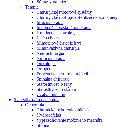
Súpravy na mieru
Terapie
Chirurgické motorové systémy
Chirurgické nástroje a sterilizačné kontajnery
Infúzna terapia
Intervenčná vaskulárna terapia
Kontinencia a urológia
Liečba bolesti
Mimotelové čistenie krvi
Miniinvazívna chirurgia
Neurochirurgia
Nutričná terapia
Onkológia
Ortopédia
Prevencia a kontrola infekcií
Spinálna chirurgia
Starostlivosť o rany
Starostlivosť o stómiu
Uzatváranie rán
Nájdite si prácu u nás​
Starostlivosť o pacientov
Ochorenia
Objavte svoje kariérne príležitosti ​v B. Braun. Vyhľadajte náš t
Chronické ochorenie obličiek
Hydrocefalus
Vyprázdňovanie močového mechúra
Stómia