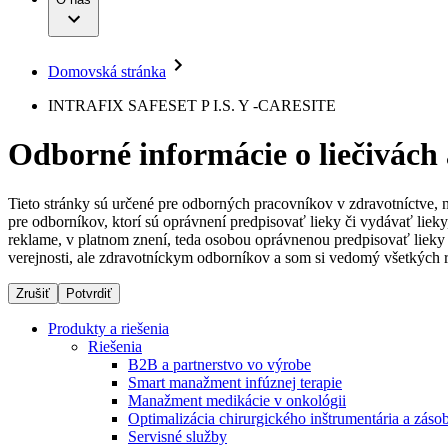
Infúzna terapia
Dialyzačné strediská
Vaša príležitosť
Udržateľnosť
Intervenčná vaskulárna terapia
Ochorenia
Compliance
Kontinencia a urológia
Sponzorstvo a dary
Liečba bolesti
Domovská stránka
Služby pre pacientov
Mimotelové čistenie krvi
Médiá
Miniinvazívna chirurgia
INTRAFIX SAFESET P I.S. Y -CARESITE
Neurochirurgia
Tlačové správy
B. Braun Avitum
Nutričná terapia
Odborné informácie o liečivách
Onkológia
Kontakt
Ortopédia
Prevencia a kontrola infekcií
Kontaktný formulár
Spinálna chirurgia
Tieto stránky sú určené pre odborných pracovníkov v zdravotníctve, 
Spoločnosť
Starostlivosť o rany
pre odborníkov, ktorí sú oprávnení predpisovať lieky či vydávať lie
Starostlivosť o stómiu
reklame, v platnom znení, teda osobou oprávnenou predpisovať lieky 
Zodpovednosť
Uzatváranie rán
verejnosti, ale zdravotníckym odborníkov a som si vedomý všetkých r
Riešenia
Zrušiť
Potvrdiť
Médiá
Terapie
Produkty a riešenia
Riešenia
Kontakt
B2B a partnerstvo vo výrobe
Smart manažment infúznej terapie
Manažment medikácie v onkológii
Optimalizácia chirurgického inštrumentária a záso
Servisné služby