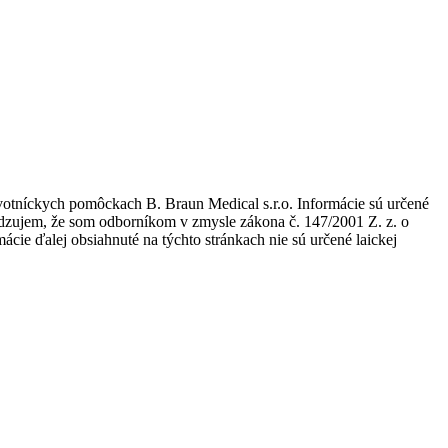
avotníckych pomôckach B. Braun Medical s.r.o. Informácie sú určené
tvrdzujem, že som odborníkom v zmysle zákona č. 147/2001 Z. z. o
ie ďalej obsiahnuté na týchto stránkach nie sú určené laickej