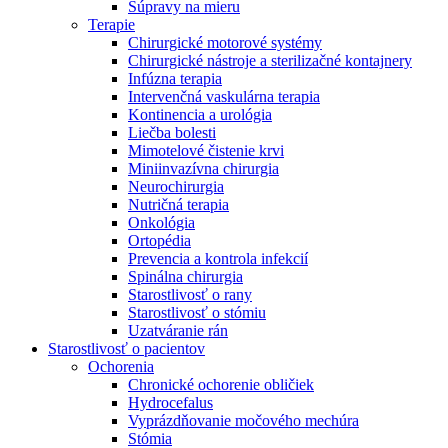
Súpravy na mieru
Terapie
Chirurgické motorové systémy
Chirurgické nástroje a sterilizačné kontajnery
Infúzna terapia
Intervenčná vaskulárna terapia
Kontinencia a urológia
Liečba bolesti
Mimotelové čistenie krvi
Miniinvazívna chirurgia
Neurochirurgia
Nutričná terapia
Onkológia
Ortopédia
Prevencia a kontrola infekcií
Spinálna chirurgia
Starostlivosť o rany
Starostlivosť o stómiu
Uzatváranie rán
Nájdite si prácu u nás​
Starostlivosť o pacientov
Ochorenia
Objavte svoje kariérne príležitosti ​v B. Braun. Vyhľadajte náš t
Chronické ochorenie obličiek
Hydrocefalus
Vyprázdňovanie močového mechúra
Stómia