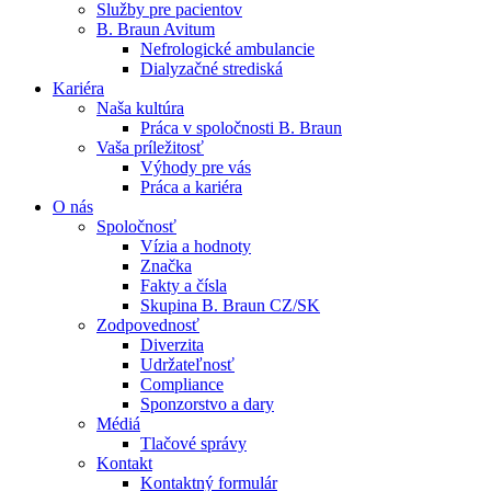
Služby pre pacientov
B. Braun Avitum
Nefrologické ambulancie
Dialyzačné strediská
Kariéra
Naša kultúra
Kontakt
Práca v spoločnosti B. Braun
Vaša príležitosť
Zostaňte v dialógu s B. Braun. Kontaktujte nás.
Dialyzačné strediská
Výhody pre vás
Práca a kariéra
B. Braun Avitum poskytuje kvalitnú dialyzačnú starostlivosť vo 
O nás
Spoločnosť
Produktový katalóg​
Vízia a hodnoty
Značka
Objavte naše produkty. ​Navštívte produktový katalóg B. Brau
Fakty a čísla
Skupina B. Braun CZ/SK
Zodpovednosť
Diverzita
Udržateľnosť
Compliance
Sponzorstvo a dary
Médiá
Tlačové správy
Kontakt
Kontaktný formulár