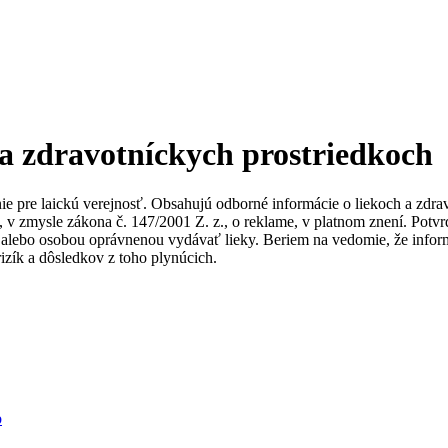
 a zdravotníckych prostriedkoch
nie pre laickú verejnosť. Obsahujú odborné informácie o liekoch a zdr
ky, v zmysle zákona č. 147/2001 Z. z., o reklame, v platnom znení. Po
alebo osobou oprávnenou vydávať lieky. Beriem na vedomie, že informác
izík a dôsledkov z toho plynúcich.
b