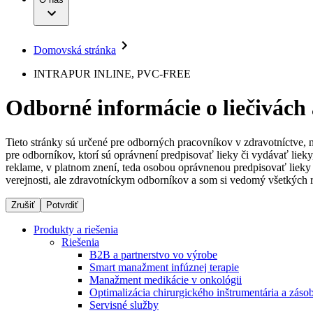
Infúzna terapia
Dialyzačné strediská
Vaša príležitosť
Udržateľnosť
Intervenčná vaskulárna terapia
Ochorenia
Compliance
Kontinencia a urológia
Sponzorstvo a dary
Liečba bolesti
Domovská stránka
Služby pre pacientov
Mimotelové čistenie krvi
Médiá
Miniinvazívna chirurgia
INTRAPUR INLINE, PVC-FREE
Neurochirurgia
Tlačové správy
B. Braun Avitum
Nutričná terapia
Odborné informácie o liečivách
Onkológia
Kontakt
Ortopédia
Prevencia a kontrola infekcií
Kontaktný formulár
Spinálna chirurgia
Tieto stránky sú určené pre odborných pracovníkov v zdravotníctve, 
Spoločnosť
Starostlivosť o rany
pre odborníkov, ktorí sú oprávnení predpisovať lieky či vydávať lie
Starostlivosť o stómiu
reklame, v platnom znení, teda osobou oprávnenou predpisovať lieky 
Zodpovednosť
Uzatváranie rán
verejnosti, ale zdravotníckym odborníkov a som si vedomý všetkých r
Riešenia
Zrušiť
Potvrdiť
Médiá
Terapie
Produkty a riešenia
Riešenia
Kontakt
B2B a partnerstvo vo výrobe
Smart manažment infúznej terapie
Manažment medikácie v onkológii
Optimalizácia chirurgického inštrumentária a záso
Servisné služby