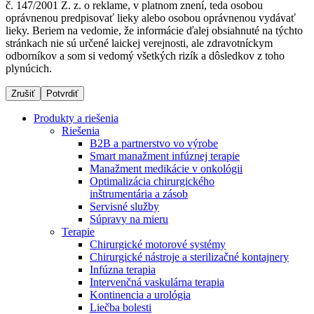
č. 147/2001 Z. z. o reklame, v platnom znení, teda osobou
oprávnenou predpisovať lieky alebo osobou oprávnenou vydávať
lieky. Beriem na vedomie, že informácie ďalej obsiahnuté na týchto
stránkach nie sú určené laickej verejnosti, ale zdravotníckym
Dialyzačné strediská
odborníkov a som si vedomý všetkých rizík a dôsledkov z toho
plynúcich.
B. Braun Avitum poskytuje kvalitnú dialyzačnú starostlivosť
vo všetkých svojich strediskách na Slovensku. Viac
Zrušiť
Potvrdiť
informácií nájdete na stránke jednotlivých stredísk.
Produkty a riešenia
Riešenia
B2B a partnerstvo vo výrobe
Smart manažment infúznej terapie
Manažment medikácie v onkológii
Kontakt
Produktový katalóg​
Optimalizácia chirurgického
inštrumentária a zásob
Zostaňte v dialógu s B. Braun. Kontaktujte nás.
Objavte naše produkty. ​Navštívte produktový katalóg B.
Servisné služby
Braun​ s našim kompletným produktovým portfóliom.​
Súpravy na mieru
Terapie
Chirurgické motorové systémy
Chirurgické nástroje a sterilizačné kontajnery
Infúzna terapia
Intervenčná vaskulárna terapia
Kontinencia a urológia
Liečba bolesti