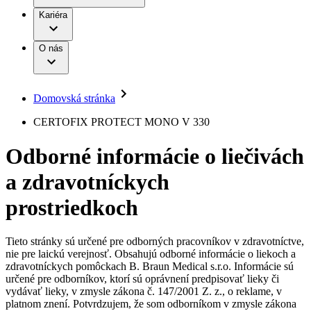
Práca a kariéra
Terapie
B. Braun Avitum
Kariéra
Naša kultúra
Zodpovednosť
Chirurgické motorové systémy
Nefrologické ambulancie
Diverzita
O nás
Chirurgické nástroje a sterilizačné kontajnery
Dialyzačné strediská
Vaša príležitosť
Udržateľnosť
Infúzna terapia
Ochorenia
Compliance
Intervenčná vaskulárna terapia
Sponzorstvo a dary
Kontinencia a urológia
Domovská stránka
Služby pre pacientov
Liečba bolesti
Médiá
Mimotelové čistenie krvi
CERTOFIX PROTECT MONO V 330
Miniinvazívna chirurgia
Tlačové správy
B. Braun Avitum
Neurochirurgia
Odborné informácie o liečivách
Nutričná terapia
Kontakt
Onkológia
a zdravotníckych
Ortopédia
Kontaktný formulár
Prevencia a kontrola infekcií
Spoločnosť
Spinálna chirurgia
prostriedkoch
Starostlivosť o rany
Zodpovednosť
Starostlivosť o stómiu
Uzatváranie rán
Tieto stránky sú určené pre odborných pracovníkov v zdravotníctve,
Nájdite si prácu u nás​
Riešenia
nie pre laickú verejnosť. Obsahujú odborné informácie o liekoch a
Médiá
zdravotníckych pomôckach B. Braun Medical s.r.o. Informácie sú
Objavte svoje kariérne príležitosti ​v B. Braun. Vyhľadajte náš
určené pre odborníkov, ktorí sú oprávnení predpisovať lieky či
Terapie
trh práce​ pre zaujímavé pozície na Slovensku.​
Kontakt
vydávať lieky, v zmysle zákona č. 147/2001 Z. z., o reklame, v
platnom znení. Potvrdzujem, že som odborníkom v zmysle zákona