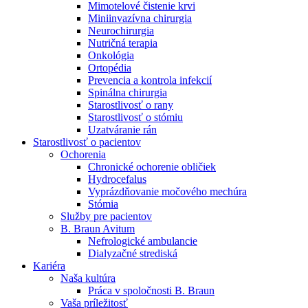
Mimotelové čistenie krvi
Nefrologické ambulancie
Miniinvazívna chirurgia
Neurochirurgia
V nefrologických ambulanciách prevádzkujeme poradenstvo
Nutričná terapia
a prípravu pacientov k jednotlivým metódam náhrady funkcie
Onkológia
obličiek. Zvoľte si mesto, ktoré potrebujete a navštívte nás.
Ortopédia
Prevencia a kontrola infekcií
Spinálna chirurgia
Starostlivosť o rany
Starostlivosť o stómiu
Uzatváranie rán
Starostlivosť o pacientov
Ochorenia
Chronické ochorenie obličiek
Hydrocefalus
Vyprázdňovanie močového mechúra
Stómia
Služby pre pacientov
B. Braun Avitum
Nefrologické ambulancie
Dialyzačné strediská
Kariéra
Naša kultúra
Práca v spoločnosti B. Braun
Vaša príležitosť