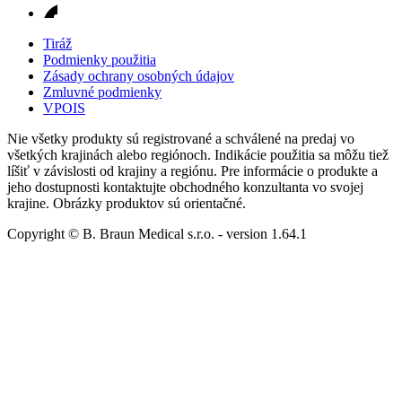
Tiráž
Podmienky použitia
Zásady ochrany osobných údajov
Zmluvné podmienky
VPOIS
Nie všetky produkty sú registrované a schválené na predaj vo
všetkých krajinách alebo regiónoch. Indikácie použitia sa môžu tiež
líšiť v závislosti od krajiny a regiónu. Pre informácie o produkte a
jeho dostupnosti kontaktujte obchodného konzultanta vo svojej
krajine. Obrázky produktov sú orientačné.
Copyright © B. Braun Medical s.r.o.
- version
1.64.1