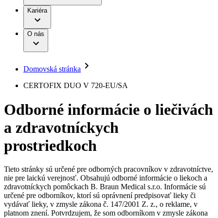
Práca a kariéra
Terapie
B. Braun Avitum
Kariéra
Naša kultúra
Zodpovednosť
Chirurgické motorové systémy
Nefrologické ambulancie
Diverzita
O nás
Chirurgické nástroje a sterilizačné kontajnery
Dialyzačné strediská
Vaša príležitosť
Udržateľnosť
Infúzna terapia
Ochorenia
Compliance
Intervenčná vaskulárna terapia
Sponzorstvo a dary
Kontinencia a urológia
Domovská stránka
Služby pre pacientov
Liečba bolesti
Médiá
Mimotelové čistenie krvi
CERTOFIX DUO V 720-EU/SA
Miniinvazívna chirurgia
Tlačové správy
B. Braun Avitum
Neurochirurgia
Odborné informácie o liečivách
Nutričná terapia
Kontakt
Onkológia
a zdravotníckych
Ortopédia
Kontaktný formulár
Prevencia a kontrola infekcií
Spoločnosť
Spinálna chirurgia
prostriedkoch
Starostlivosť o rany
Zodpovednosť
Starostlivosť o stómiu
Uzatváranie rán
Tieto stránky sú určené pre odborných pracovníkov v zdravotníctve,
Nájdite si prácu u nás​
Riešenia
nie pre laickú verejnosť. Obsahujú odborné informácie o liekoch a
Médiá
zdravotníckych pomôckach B. Braun Medical s.r.o. Informácie sú
Objavte svoje kariérne príležitosti ​v B. Braun. Vyhľadajte náš
určené pre odborníkov, ktorí sú oprávnení predpisovať lieky či
Terapie
trh práce​ pre zaujímavé pozície na Slovensku.​
Kontakt
vydávať lieky, v zmysle zákona č. 147/2001 Z. z., o reklame, v
platnom znení. Potvrdzujem, že som odborníkom v zmysle zákona