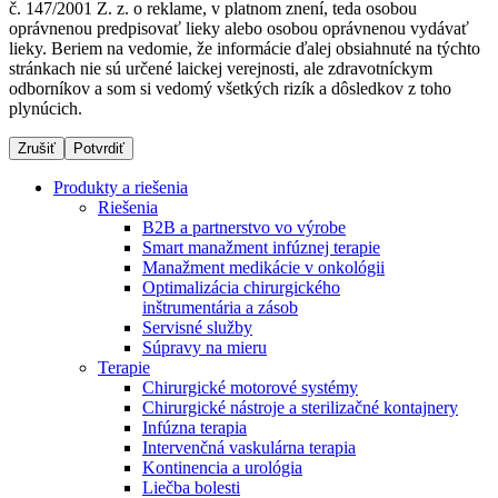
č. 147/2001 Z. z. o reklame, v platnom znení, teda osobou
oprávnenou predpisovať lieky alebo osobou oprávnenou vydávať
lieky. Beriem na vedomie, že informácie ďalej obsiahnuté na týchto
stránkach nie sú určené laickej verejnosti, ale zdravotníckym
Dialyzačné strediská
odborníkov a som si vedomý všetkých rizík a dôsledkov z toho
plynúcich.
B. Braun Avitum poskytuje kvalitnú dialyzačnú starostlivosť
vo všetkých svojich strediskách na Slovensku. Viac
Zrušiť
Potvrdiť
informácií nájdete na stránke jednotlivých stredísk.
Produkty a riešenia
Riešenia
B2B a partnerstvo vo výrobe
Smart manažment infúznej terapie
Manažment medikácie v onkológii
Kontakt
Produktový katalóg​
Optimalizácia chirurgického
inštrumentária a zásob
Zostaňte v dialógu s B. Braun. Kontaktujte nás.
Objavte naše produkty. ​Navštívte produktový katalóg B.
Servisné služby
Braun​ s našim kompletným produktovým portfóliom.​
Súpravy na mieru
Terapie
Chirurgické motorové systémy
Chirurgické nástroje a sterilizačné kontajnery
Infúzna terapia
Intervenčná vaskulárna terapia
Kontinencia a urológia
Liečba bolesti