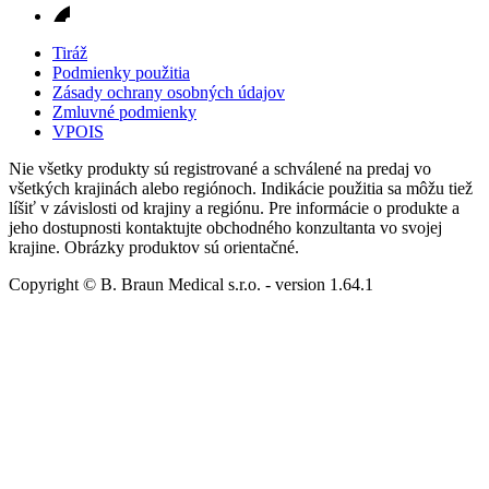
Tiráž
Podmienky použitia
Zásady ochrany osobných údajov
Zmluvné podmienky
VPOIS
Nie všetky produkty sú registrované a schválené na predaj vo
všetkých krajinách alebo regiónoch. Indikácie použitia sa môžu tiež
líšiť v závislosti od krajiny a regiónu. Pre informácie o produkte a
jeho dostupnosti kontaktujte obchodného konzultanta vo svojej
krajine. Obrázky produktov sú orientačné.
Copyright © B. Braun Medical s.r.o.
- version
1.64.1