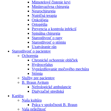
Mimotelové čistenie krvi
Nefrologické ambulancie
Miniinvazívna chirurgia
Neurochirurgia
V nefrologických ambulanciách prevádzkujeme poradenstvo
Nutričná terapia
a prípravu pacientov k jednotlivým metódam náhrady funkcie
Onkológia
obličiek. Zvoľte si mesto, ktoré potrebujete a navštívte nás.
Ortopédia
Prevencia a kontrola infekcií
Spinálna chirurgia
Starostlivosť o rany
Starostlivosť o stómiu
Uzatváranie rán
Starostlivosť o pacientov
Ochorenia
Chronické ochorenie obličiek
Hydrocefalus
Vyprázdňovanie močového mechúra
Stómia
Služby pre pacientov
B. Braun Avitum
Nefrologické ambulancie
Dialyzačné strediská
Kariéra
Naša kultúra
Práca v spoločnosti B. Braun
Vaša príležitosť