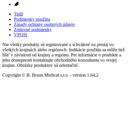
Tiráž
Podmienky použitia
Zásady ochrany osobných údajov
Zmluvné podmienky
VPOIS
Nie všetky produkty sú registrované a schválené na predaj vo
všetkých krajinách alebo regiónoch. Indikácie použitia sa môžu tiež
líšiť v závislosti od krajiny a regiónu. Pre informácie o produkte a
jeho dostupnosti kontaktujte obchodného konzultanta vo svojej
krajine. Obrázky produktov sú orientačné.
Copyright © B. Braun Medical s.r.o.
- version
1.64.2