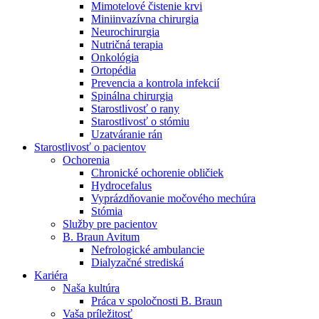
Mimotelové čistenie krvi
Nefrologické ambulancie
Miniinvazívna chirurgia
Neurochirurgia
V nefrologických ambulanciách prevádzkujeme poradenstvo
Nutričná terapia
a prípravu pacientov k jednotlivým metódam náhrady funkcie
Onkológia
obličiek. Zvoľte si mesto, ktoré potrebujete a navštívte nás.
Ortopédia
Prevencia a kontrola infekcií
Spinálna chirurgia
Starostlivosť o rany
Starostlivosť o stómiu
Uzatváranie rán
Starostlivosť o pacientov
Ochorenia
Chronické ochorenie obličiek
Hydrocefalus
Vyprázdňovanie močového mechúra
Stómia
Služby pre pacientov
B. Braun Avitum
Nefrologické ambulancie
Dialyzačné strediská
Kariéra
Naša kultúra
Práca v spoločnosti B. Braun
Vaša príležitosť