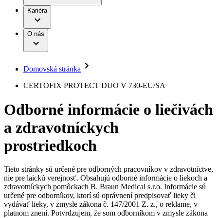
Práca a kariéra
Terapie
B. Braun Avitum
Kariéra
Naša kultúra
Zodpovednosť
Chirurgické motorové systémy
Nefrologické ambulancie
Diverzita
O nás
Chirurgické nástroje a sterilizačné kontajnery
Dialyzačné strediská
Vaša príležitosť
Udržateľnosť
Infúzna terapia
Ochorenia
Compliance
Intervenčná vaskulárna terapia
Sponzorstvo a dary
Kontinencia a urológia
Domovská stránka
Služby pre pacientov
Liečba bolesti
Médiá
Mimotelové čistenie krvi
CERTOFIX PROTECT DUO V 730-EU/SA
Miniinvazívna chirurgia
Tlačové správy
B. Braun Avitum
Neurochirurgia
Odborné informácie o liečivách
Nutričná terapia
Kontakt
Onkológia
a zdravotníckych
Ortopédia
Kontaktný formulár
Prevencia a kontrola infekcií
Spoločnosť
Spinálna chirurgia
prostriedkoch
Starostlivosť o rany
Zodpovednosť
Starostlivosť o stómiu
Uzatváranie rán
Tieto stránky sú určené pre odborných pracovníkov v zdravotníctve,
Nájdite si prácu u nás​
Riešenia
nie pre laickú verejnosť. Obsahujú odborné informácie o liekoch a
Médiá
zdravotníckych pomôckach B. Braun Medical s.r.o. Informácie sú
Objavte svoje kariérne príležitosti ​v B. Braun. Vyhľadajte náš
určené pre odborníkov, ktorí sú oprávnení predpisovať lieky či
Terapie
trh práce​ pre zaujímavé pozície na Slovensku.​
Kontakt
vydávať lieky, v zmysle zákona č. 147/2001 Z. z., o reklame, v
platnom znení. Potvrdzujem, že som odborníkom v zmysle zákona