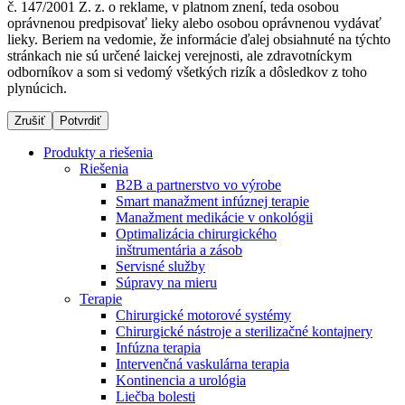
č. 147/2001 Z. z. o reklame, v platnom znení, teda osobou
oprávnenou predpisovať lieky alebo osobou oprávnenou vydávať
lieky. Beriem na vedomie, že informácie ďalej obsiahnuté na týchto
stránkach nie sú určené laickej verejnosti, ale zdravotníckym
Dialyzačné strediská
odborníkov a som si vedomý všetkých rizík a dôsledkov z toho
plynúcich.
B. Braun Avitum poskytuje kvalitnú dialyzačnú starostlivosť
vo všetkých svojich strediskách na Slovensku. Viac
Zrušiť
Potvrdiť
informácií nájdete na stránke jednotlivých stredísk.
Produkty a riešenia
Riešenia
B2B a partnerstvo vo výrobe
Smart manažment infúznej terapie
Manažment medikácie v onkológii
Kontakt
Produktový katalóg​
Optimalizácia chirurgického
inštrumentária a zásob
Zostaňte v dialógu s B. Braun. Kontaktujte nás.
Objavte naše produkty. ​Navštívte produktový katalóg B.
Servisné služby
Braun​ s našim kompletným produktovým portfóliom.​
Súpravy na mieru
Terapie
Chirurgické motorové systémy
Chirurgické nástroje a sterilizačné kontajnery
Infúzna terapia
Intervenčná vaskulárna terapia
Kontinencia a urológia
Liečba bolesti