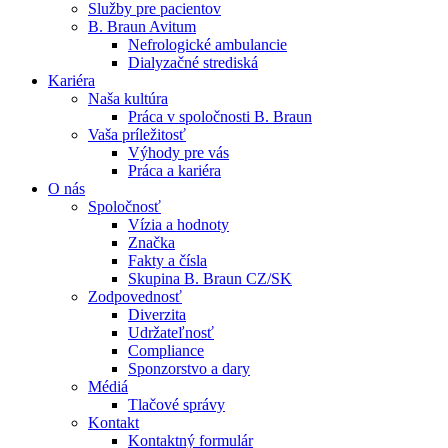
Služby pre pacientov
B. Braun Avitum
Nefrologické ambulancie
Dialyzačné strediská
Kariéra
Naša kultúra
Kontakt
Práca v spoločnosti B. Braun
Vaša príležitosť
Zostaňte v dialógu s B. Braun. Kontaktujte nás.
Dialyzačné strediská
Výhody pre vás
Práca a kariéra
B. Braun Avitum poskytuje kvalitnú dialyzačnú starostlivosť vo 
O nás
Spoločnosť
Produktový katalóg​
Vízia a hodnoty
Značka
Objavte naše produkty. ​Navštívte produktový katalóg B. Brau
Fakty a čísla
Skupina B. Braun CZ/SK
Zodpovednosť
Diverzita
Udržateľnosť
Compliance
Sponzorstvo a dary
Médiá
Tlačové správy
Kontakt
Kontaktný formulár