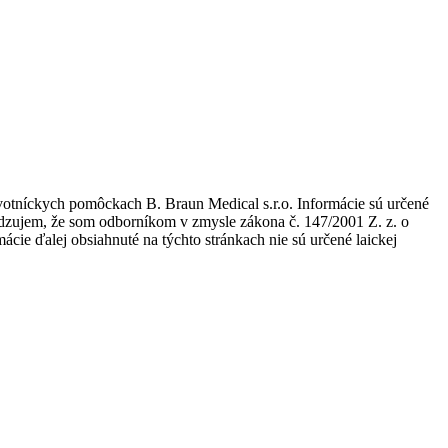
avotníckych pomôckach B. Braun Medical s.r.o. Informácie sú určené
tvrdzujem, že som odborníkom v zmysle zákona č. 147/2001 Z. z. o
ie ďalej obsiahnuté na týchto stránkach nie sú určené laickej