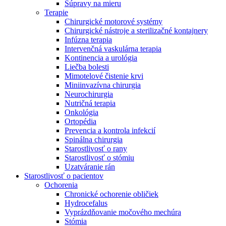
Súpravy na mieru
Terapie
Chirurgické motorové systémy
Chirurgické nástroje a sterilizačné kontajnery
Infúzna terapia
Intervenčná vaskulárna terapia
Kontinencia a urológia
Liečba bolesti
Mimotelové čistenie krvi
Miniinvazívna chirurgia
Neurochirurgia
Nutričná terapia
Onkológia
Ortopédia
Prevencia a kontrola infekcií
Spinálna chirurgia
Starostlivosť o rany
Starostlivosť o stómiu
Uzatváranie rán
Nájdite si prácu u nás​
Starostlivosť o pacientov
Ochorenia
Objavte svoje kariérne príležitosti ​v B. Braun. Vyhľadajte náš t
Chronické ochorenie obličiek
Hydrocefalus
Vyprázdňovanie močového mechúra
Stómia