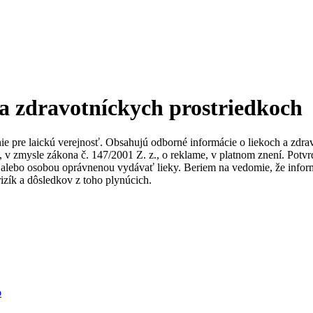
 a zdravotníckych prostriedkoch
nie pre laickú verejnosť. Obsahujú odborné informácie o liekoch a zdr
ky, v zmysle zákona č. 147/2001 Z. z., o reklame, v platnom znení. Po
alebo osobou oprávnenou vydávať lieky. Beriem na vedomie, že informác
izík a dôsledkov z toho plynúcich.
b