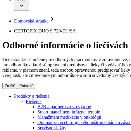
Infúzna terapia
Dialyzačné strediská
Vaša príležitosť
Udržateľnosť
Intervenčná vaskulárna terapia
Ochorenia
Compliance
Kontinencia a urológia
Sponzorstvo a dary
Liečba bolesti
Domovská stránka
Služby pre pacientov
Mimotelové čistenie krvi
Médiá
Miniinvazívna chirurgia
CERTOFIX DUO S 720-EU/SA
Neurochirurgia
Tlačové správy
B. Braun Avitum
Nutričná terapia
Odborné informácie o liečivách
Onkológia
Kontakt
Ortopédia
Prevencia a kontrola infekcií
Kontaktný formulár
Spinálna chirurgia
Tieto stránky sú určené pre odborných pracovníkov v zdravotníctve, 
Spoločnosť
Starostlivosť o rany
pre odborníkov, ktorí sú oprávnení predpisovať lieky či vydávať lie
Starostlivosť o stómiu
reklame, v platnom znení, teda osobou oprávnenou predpisovať lieky 
Zodpovednosť
Uzatváranie rán
verejnosti, ale zdravotníckym odborníkov a som si vedomý všetkých r
Riešenia
Zrušiť
Potvrdiť
Médiá
Terapie
Produkty a riešenia
Riešenia
Kontakt
B2B a partnerstvo vo výrobe
Smart manažment infúznej terapie
Manažment medikácie v onkológii
Optimalizácia chirurgického inštrumentária a záso
Servisné služby