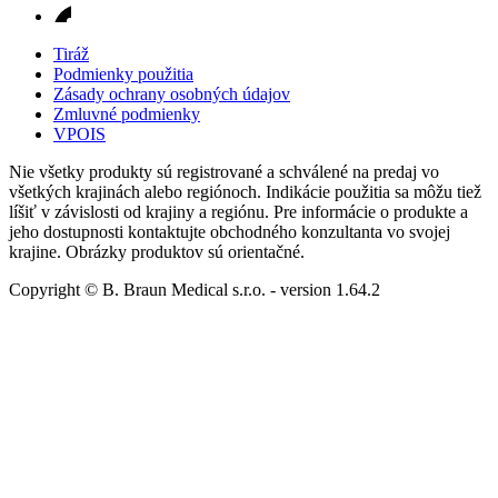
Tiráž
Podmienky použitia
Zásady ochrany osobných údajov
Zmluvné podmienky
VPOIS
Nie všetky produkty sú registrované a schválené na predaj vo
všetkých krajinách alebo regiónoch. Indikácie použitia sa môžu tiež
líšiť v závislosti od krajiny a regiónu. Pre informácie o produkte a
jeho dostupnosti kontaktujte obchodného konzultanta vo svojej
krajine. Obrázky produktov sú orientačné.
Copyright © B. Braun Medical s.r.o.
- version
1.64.2