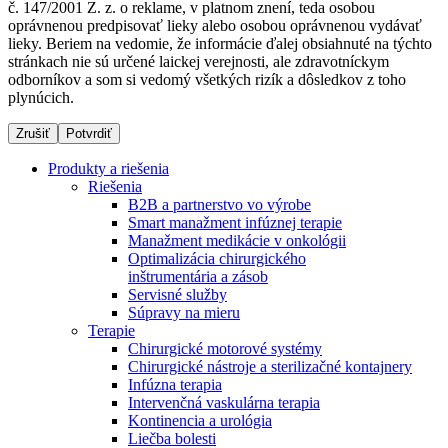
č. 147/2001 Z. z. o reklame, v platnom znení, teda osobou
oprávnenou predpisovať lieky alebo osobou oprávnenou vydávať
lieky. Beriem na vedomie, že informácie ďalej obsiahnuté na týchto
stránkach nie sú určené laickej verejnosti, ale zdravotníckym
Dialyzačné strediská
odborníkov a som si vedomý všetkých rizík a dôsledkov z toho
plynúcich.
B. Braun Avitum poskytuje kvalitnú dialyzačnú starostlivosť
vo všetkých svojich strediskách na Slovensku. Viac
Zrušiť
Potvrdiť
informácií nájdete na stránke jednotlivých stredísk.
Produkty a riešenia
Riešenia
B2B a partnerstvo vo výrobe
Smart manažment infúznej terapie
Manažment medikácie v onkológii
Kontakt
Produktový katalóg​
Optimalizácia chirurgického
inštrumentária a zásob
Zostaňte v dialógu s B. Braun. Kontaktujte nás.
Objavte naše produkty. ​Navštívte produktový katalóg B.
Servisné služby
Braun​ s našim kompletným produktovým portfóliom.​
Súpravy na mieru
Terapie
Chirurgické motorové systémy
Chirurgické nástroje a sterilizačné kontajnery
Infúzna terapia
Intervenčná vaskulárna terapia
Kontinencia a urológia
Liečba bolesti