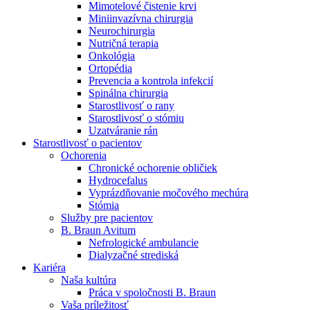
Mimotelové čistenie krvi
Nefrologické ambulancie
Miniinvazívna chirurgia
Neurochirurgia
V nefrologických ambulanciách prevádzkujeme poradenstvo
Nutričná terapia
a prípravu pacientov k jednotlivým metódam náhrady funkcie
Onkológia
obličiek. Zvoľte si mesto, ktoré potrebujete a navštívte nás.
Ortopédia
Prevencia a kontrola infekcií
Spinálna chirurgia
Starostlivosť o rany
Starostlivosť o stómiu
Uzatváranie rán
Starostlivosť o pacientov
Ochorenia
Chronické ochorenie obličiek
Hydrocefalus
Vyprázdňovanie močového mechúra
Stómia
Služby pre pacientov
B. Braun Avitum
Nefrologické ambulancie
Dialyzačné strediská
Kariéra
Naša kultúra
Práca v spoločnosti B. Braun
Vaša príležitosť