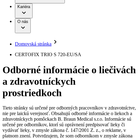
Práca a kariéra
Terapie
B. Braun Avitum
Kariéra
Naša kultúra
Zodpovednosť
Chirurgické motorové systémy
Nefrologické ambulancie
Diverzita
O nás
Chirurgické nástroje a sterilizačné kontajnery
Dialyzačné strediská
Vaša príležitosť
Udržateľnosť
Infúzna terapia
Ochorenia
Compliance
Intervenčná vaskulárna terapia
Sponzorstvo a dary
Kontinencia a urológia
Domovská stránka
Služby pre pacientov
Liečba bolesti
Médiá
Mimotelové čistenie krvi
CERTOFIX TRIO S 720-EU/SA
Miniinvazívna chirurgia
Tlačové správy
B. Braun Avitum
Neurochirurgia
Odborné informácie o liečivách
Nutričná terapia
Kontakt
Onkológia
a zdravotníckych
Ortopédia
Kontaktný formulár
Prevencia a kontrola infekcií
Spoločnosť
Spinálna chirurgia
prostriedkoch
Starostlivosť o rany
Zodpovednosť
Starostlivosť o stómiu
Uzatváranie rán
Tieto stránky sú určené pre odborných pracovníkov v zdravotníctve,
Nájdite si prácu u nás​
Riešenia
nie pre laickú verejnosť. Obsahujú odborné informácie o liekoch a
Médiá
zdravotníckych pomôckach B. Braun Medical s.r.o. Informácie sú
Objavte svoje kariérne príležitosti ​v B. Braun. Vyhľadajte náš
určené pre odborníkov, ktorí sú oprávnení predpisovať lieky či
Terapie
trh práce​ pre zaujímavé pozície na Slovensku.​
Kontakt
vydávať lieky, v zmysle zákona č. 147/2001 Z. z., o reklame, v
platnom znení. Potvrdzujem, že som odborníkom v zmysle zákona