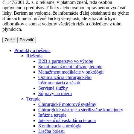
č. 147/2001 Z. z. o reklame, v platnom znení, teda osobou
oprávnenou predpisovať lieky alebo osobou oprávnenou vydávať
lieky. Beriem na vedomie, že informácie ďalej obsiahnuté na týchto
stránkach nie sú určené laickej verejnosti, ale zdravotníckym
Dialyzačné strediská
odborníkov a som si vedomý všetkých rizík a dôsledkov z toho
plynúcich.
B. Braun Avitum poskytuje kvalitnú dialyzačnú starostlivosť
vo všetkých svojich strediskách na Slovensku. Viac
Zrušiť
Potvrdiť
informácií nájdete na stránke jednotlivých stredísk.
Produkty a riešenia
Riešenia
B2B a partnerstvo vo výrobe
Smart manažment infúznej terapie
Manažment medikácie v onkológii
Kontakt
Produktový katalóg​
Optimalizácia chirurgického
inštrumentária a zásob
Zostaňte v dialógu s B. Braun. Kontaktujte nás.
Objavte naše produkty. ​Navštívte produktový katalóg B.
Servisné služby
Braun​ s našim kompletným produktovým portfóliom.​
Súpravy na mieru
Terapie
Chirurgické motorové systémy
Chirurgické nástroje a sterilizačné kontajnery
Infúzna terapia
Intervenčná vaskulárna terapia
Kontinencia a urológia
Liečba bolesti