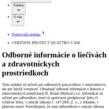
Práca a kariéra
Terapie
B. Braun Avitum
Kariéra
Naša kultúra
Zodpovednosť
Chirurgické motorové systémy
Nefrologické ambulancie
Diverzita
O nás
Chirurgické nástroje a sterilizačné kontajnery
Dialyzačné strediská
Vaša príležitosť
Udržateľnosť
Infúzna terapia
Ochorenia
Compliance
Intervenčná vaskulárna terapia
Sponzorstvo a dary
Kontinencia a urológia
Domovská stránka
Služby pre pacientov
Liečba bolesti
Médiá
Mimotelové čistenie krvi
CERTOFIX PROTECT QUATTRO V 830
Miniinvazívna chirurgia
Tlačové správy
B. Braun Avitum
Neurochirurgia
Odborné informácie o liečivách
Nutričná terapia
Kontakt
Onkológia
a zdravotníckych
Ortopédia
Kontaktný formulár
Prevencia a kontrola infekcií
Spoločnosť
Spinálna chirurgia
prostriedkoch
Starostlivosť o rany
Zodpovednosť
Starostlivosť o stómiu
Uzatváranie rán
Tieto stránky sú určené pre odborných pracovníkov v zdravotníctve,
Nájdite si prácu u nás​
Riešenia
nie pre laickú verejnosť. Obsahujú odborné informácie o liekoch a
Médiá
zdravotníckych pomôckach B. Braun Medical s.r.o. Informácie sú
Objavte svoje kariérne príležitosti ​v B. Braun. Vyhľadajte náš
určené pre odborníkov, ktorí sú oprávnení predpisovať lieky či
Terapie
trh práce​ pre zaujímavé pozície na Slovensku.​
Kontakt
vydávať lieky, v zmysle zákona č. 147/2001 Z. z., o reklame, v
platnom znení. Potvrdzujem, že som odborníkom v zmysle zákona