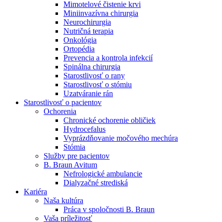
Mimotelové čistenie krvi
Nefrologické ambulancie
Miniinvazívna chirurgia
Neurochirurgia
V nefrologických ambulanciách prevádzkujeme poradenstvo
Nutričná terapia
a prípravu pacientov k jednotlivým metódam náhrady funkcie
Onkológia
obličiek. Zvoľte si mesto, ktoré potrebujete a navštívte nás.
Ortopédia
Prevencia a kontrola infekcií
Spinálna chirurgia
Starostlivosť o rany
Starostlivosť o stómiu
Uzatváranie rán
Starostlivosť o pacientov
Ochorenia
Chronické ochorenie obličiek
Hydrocefalus
Vyprázdňovanie močového mechúra
Stómia
Služby pre pacientov
B. Braun Avitum
Nefrologické ambulancie
Dialyzačné strediská
Kariéra
Naša kultúra
Práca v spoločnosti B. Braun
Vaša príležitosť