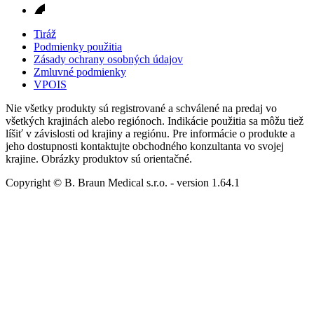
Tiráž
Podmienky použitia
Zásady ochrany osobných údajov
Zmluvné podmienky
VPOIS
Nie všetky produkty sú registrované a schválené na predaj vo
všetkých krajinách alebo regiónoch. Indikácie použitia sa môžu tiež
líšiť v závislosti od krajiny a regiónu. Pre informácie o produkte a
jeho dostupnosti kontaktujte obchodného konzultanta vo svojej
krajine. Obrázky produktov sú orientačné.
Copyright © B. Braun Medical s.r.o.
- version
1.64.1