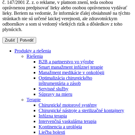
č. 147/2001 Z. z. o reklame, v platnom znení, teda osobou
oprávnenou predpisovať lieky alebo osobou oprávnenou vydávať
lieky. Beriem na vedomie, že informácie ďalej obsiahnuté na týchto
stránkach nie sú určené laickej verejnosti, ale zdravotníckym
Dialyzačné strediská
odborníkov a som si vedomý všetkých rizík a dôsledkov z toho
plynúcich.
B. Braun Avitum poskytuje kvalitnú dialyzačnú starostlivosť
vo všetkých svojich strediskách na Slovensku. Viac
Zrušiť
Potvrdiť
informácií nájdete na stránke jednotlivých stredísk.
Produkty a riešenia
Riešenia
B2B a partnerstvo vo výrobe
Smart manažment infúznej terapie
Manažment medikácie v onkológii
Kontakt
Produktový katalóg​
Optimalizácia chirurgického
inštrumentária a zásob
Zostaňte v dialógu s B. Braun. Kontaktujte nás.
Objavte naše produkty. ​Navštívte produktový katalóg B.
Servisné služby
Braun​ s našim kompletným produktovým portfóliom.​
Súpravy na mieru
Terapie
Chirurgické motorové systémy
Chirurgické nástroje a sterilizačné kontajnery
Infúzna terapia
Intervenčná vaskulárna terapia
Kontinencia a urológia
Liečba bolesti