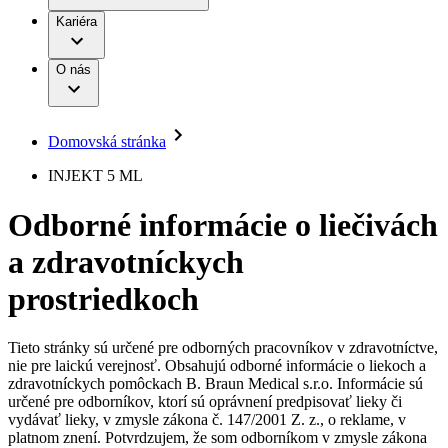
Práca a kariéra
Terapie
B. Braun Avitum
Kariéra
Naša kultúra
Zodpovednosť
Chirurgické motorové systémy
Nefrologické ambulancie
Diverzita
O nás
Chirurgické nástroje a sterilizačné kontajnery
Dialyzačné strediská
Vaša príležitosť
Udržateľnosť
Infúzna terapia
Ochorenia
Compliance
Intervenčná vaskulárna terapia
Sponzorstvo a dary
Kontinencia a urológia
Domovská stránka
Služby pre pacientov
Liečba bolesti
Médiá
Mimotelové čistenie krvi
INJEKT 5 ML
Miniinvazívna chirurgia
Tlačové správy
B. Braun Avitum
Neurochirurgia
Odborné informácie o liečivách
Nutričná terapia
Kontakt
Onkológia
a zdravotníckych
Ortopédia
Kontaktný formulár
Prevencia a kontrola infekcií
Spoločnosť
Spinálna chirurgia
prostriedkoch
Starostlivosť o rany
Zodpovednosť
Starostlivosť o stómiu
Uzatváranie rán
Tieto stránky sú určené pre odborných pracovníkov v zdravotníctve,
Nájdite si prácu u nás​
Riešenia
nie pre laickú verejnosť. Obsahujú odborné informácie o liekoch a
Médiá
zdravotníckych pomôckach B. Braun Medical s.r.o. Informácie sú
Objavte svoje kariérne príležitosti ​v B. Braun. Vyhľadajte náš
určené pre odborníkov, ktorí sú oprávnení predpisovať lieky či
Terapie
trh práce​ pre zaujímavé pozície na Slovensku.​
Kontakt
vydávať lieky, v zmysle zákona č. 147/2001 Z. z., o reklame, v
platnom znení. Potvrdzujem, že som odborníkom v zmysle zákona