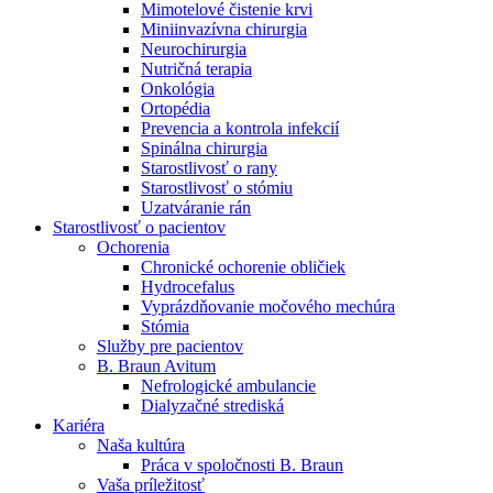
Mimotelové čistenie krvi
Nefrologické ambulancie
Miniinvazívna chirurgia
Neurochirurgia
V nefrologických ambulanciách prevádzkujeme poradenstvo
Nutričná terapia
a prípravu pacientov k jednotlivým metódam náhrady funkcie
Onkológia
obličiek. Zvoľte si mesto, ktoré potrebujete a navštívte nás.
Ortopédia
Prevencia a kontrola infekcií
Spinálna chirurgia
Starostlivosť o rany
Starostlivosť o stómiu
Uzatváranie rán
Starostlivosť o pacientov
Ochorenia
Chronické ochorenie obličiek
Hydrocefalus
Vyprázdňovanie močového mechúra
Stómia
Služby pre pacientov
B. Braun Avitum
Nefrologické ambulancie
Dialyzačné strediská
Kariéra
Naša kultúra
Práca v spoločnosti B. Braun
Vaša príležitosť