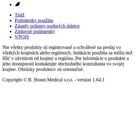
Tiráž
Podmienky použitia
Zásady ochrany osobných údajov
Zmluvné podmienky
VPOIS
Nie všetky produkty sú registrované a schválené na predaj vo
všetkých krajinách alebo regiónoch. Indikácie použitia sa môžu tiež
líšiť v závislosti od krajiny a regiónu. Pre informácie o produkte a
jeho dostupnosti kontaktujte obchodného konzultanta vo svojej
krajine. Obrázky produktov sú orientačné.
Copyright © B. Braun Medical s.r.o.
- version
1.64.1