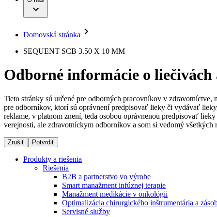
Infúzna terapia
Dialyzačné strediská
Vaša príležitosť
Udržateľnosť
Intervenčná vaskulárna terapia
Ochorenia
Compliance
Kontinencia a urológia
Sponzorstvo a dary
Liečba bolesti
Domovská stránka
Služby pre pacientov
Mimotelové čistenie krvi
Médiá
Miniinvazívna chirurgia
SEQUENT SCB 3.50 X 10 MM
Neurochirurgia
Tlačové správy
B. Braun Avitum
Nutričná terapia
Odborné informácie o liečivách
Onkológia
Kontakt
Ortopédia
Prevencia a kontrola infekcií
Kontaktný formulár
Spinálna chirurgia
Tieto stránky sú určené pre odborných pracovníkov v zdravotníctve, 
Spoločnosť
Starostlivosť o rany
pre odborníkov, ktorí sú oprávnení predpisovať lieky či vydávať lie
Starostlivosť o stómiu
reklame, v platnom znení, teda osobou oprávnenou predpisovať lieky 
Zodpovednosť
Uzatváranie rán
verejnosti, ale zdravotníckym odborníkov a som si vedomý všetkých r
Riešenia
Zrušiť
Potvrdiť
Médiá
Terapie
Produkty a riešenia
Riešenia
Kontakt
B2B a partnerstvo vo výrobe
Smart manažment infúznej terapie
Manažment medikácie v onkológii
Optimalizácia chirurgického inštrumentária a záso
Servisné služby