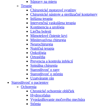
Súpravy na mieru
Terapie
Chirurgické motorové systémy
Chirurgické nástroje a sterilizačné kontajnery
Infúzna terapia
Intervenčná vaskulárna terapia
Kontinencia a urológia
Liečba bolesti
Mimotelové čistenie krvi
Miniinvazívna chirurgia
Neurochirurgia
Nutričná terapia
Onkológia
Ortopédia
Prevencia a kontrola infekcií
Spinálna chirurgia
Starostlivosť o rany
Starostlivosť o stómiu
Uzatváranie rán
Nájdite si prácu u nás​
Starostlivosť o pacientov
Ochorenia
Objavte svoje kariérne príležitosti ​v B. Braun. Vyhľadajte náš t
Chronické ochorenie obličiek
Hydrocefalus
Vyprázdňovanie močového mechúra
Stómia