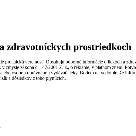
 a zdravotníckych prostriedkoch
nie pre laickú verejnosť. Obsahujú odborné informácie o liekoch a zdr
ky, v zmysle zákona č. 147/2001 Z. z., o reklame, v platnom znení. Po
alebo osobou oprávnenou vydávať lieky. Beriem na vedomie, že informác
izík a dôsledkov z toho plynúcich.
b