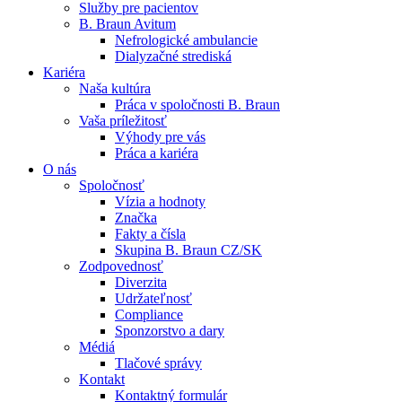
Služby pre pacientov
B. Braun Avitum
Nefrologické ambulancie
Dialyzačné strediská
Kariéra
Naša kultúra
Kontakt
Práca v spoločnosti B. Braun
Vaša príležitosť
Zostaňte v dialógu s B. Braun. Kontaktujte nás.
Dialyzačné strediská
Výhody pre vás
Práca a kariéra
B. Braun Avitum poskytuje kvalitnú dialyzačnú starostlivosť vo 
O nás
Spoločnosť
Produktový katalóg​
Vízia a hodnoty
Značka
Objavte naše produkty. ​Navštívte produktový katalóg B. Brau
Fakty a čísla
Skupina B. Braun CZ/SK
Zodpovednosť
Diverzita
Udržateľnosť
Compliance
Sponzorstvo a dary
Médiá
Tlačové správy
Kontakt
Kontaktný formulár