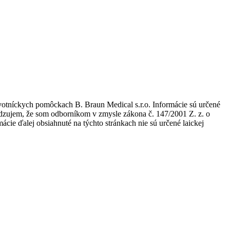
avotníckych pomôckach B. Braun Medical s.r.o. Informácie sú určené
tvrdzujem, že som odborníkom v zmysle zákona č. 147/2001 Z. z. o
ie ďalej obsiahnuté na týchto stránkach nie sú určené laickej