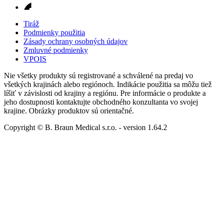
Tiráž
Podmienky použitia
Zásady ochrany osobných údajov
Zmluvné podmienky
VPOIS
Nie všetky produkty sú registrované a schválené na predaj vo
všetkých krajinách alebo regiónoch. Indikácie použitia sa môžu tiež
líšiť v závislosti od krajiny a regiónu. Pre informácie o produkte a
jeho dostupnosti kontaktujte obchodného konzultanta vo svojej
krajine. Obrázky produktov sú orientačné.
Copyright © B. Braun Medical s.r.o.
- version
1.64.2