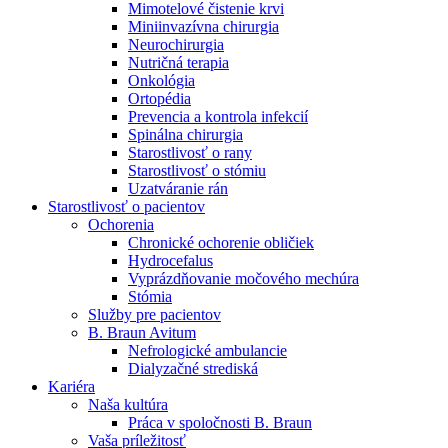
Mimotelové čistenie krvi
Nefrologické ambulancie
Miniinvazívna chirurgia
Neurochirurgia
V nefrologických ambulanciách prevádzkujeme poradenstvo
Nutričná terapia
a prípravu pacientov k jednotlivým metódam náhrady funkcie
Onkológia
obličiek. Zvoľte si mesto, ktoré potrebujete a navštívte nás.
Ortopédia
Prevencia a kontrola infekcií
Spinálna chirurgia
Starostlivosť o rany
Starostlivosť o stómiu
Uzatváranie rán
Starostlivosť o pacientov
Ochorenia
Chronické ochorenie obličiek
Hydrocefalus
Vyprázdňovanie močového mechúra
Stómia
Služby pre pacientov
B. Braun Avitum
Nefrologické ambulancie
Dialyzačné strediská
Kariéra
Naša kultúra
Práca v spoločnosti B. Braun
Vaša príležitosť