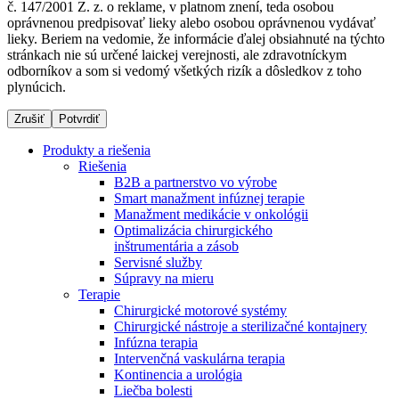
č. 147/2001 Z. z. o reklame, v platnom znení, teda osobou
oprávnenou predpisovať lieky alebo osobou oprávnenou vydávať
lieky. Beriem na vedomie, že informácie ďalej obsiahnuté na týchto
stránkach nie sú určené laickej verejnosti, ale zdravotníckym
Dialyzačné strediská
odborníkov a som si vedomý všetkých rizík a dôsledkov z toho
plynúcich.
B. Braun Avitum poskytuje kvalitnú dialyzačnú starostlivosť
vo všetkých svojich strediskách na Slovensku. Viac
Zrušiť
Potvrdiť
informácií nájdete na stránke jednotlivých stredísk.
Produkty a riešenia
Riešenia
B2B a partnerstvo vo výrobe
Smart manažment infúznej terapie
Manažment medikácie v onkológii
Kontakt
Produktový katalóg​
Optimalizácia chirurgického
inštrumentária a zásob
Zostaňte v dialógu s B. Braun. Kontaktujte nás.
Objavte naše produkty. ​Navštívte produktový katalóg B.
Servisné služby
Braun​ s našim kompletným produktovým portfóliom.​
Súpravy na mieru
Terapie
Chirurgické motorové systémy
Chirurgické nástroje a sterilizačné kontajnery
Infúzna terapia
Intervenčná vaskulárna terapia
Kontinencia a urológia
Liečba bolesti