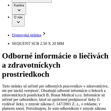
Práca a kariéra
Terapie
B. Braun Avitum
Kariéra
Naša kultúra
Zodpovednosť
Chirurgické motorové systémy
Nefrologické ambulancie
Diverzita
O nás
Chirurgické nástroje a sterilizačné kontajnery
Dialyzačné strediská
Vaša príležitosť
Udržateľnosť
Infúzna terapia
Ochorenia
Compliance
Intervenčná vaskulárna terapia
Sponzorstvo a dary
Kontinencia a urológia
Domovská stránka
Služby pre pacientov
Liečba bolesti
Médiá
Mimotelové čistenie krvi
SEQUENT SCB 2.50 X 20 MM
Miniinvazívna chirurgia
Tlačové správy
B. Braun Avitum
Neurochirurgia
Odborné informácie o liečivách
Nutričná terapia
Kontakt
Onkológia
a zdravotníckych
Ortopédia
Kontaktný formulár
Prevencia a kontrola infekcií
Spoločnosť
Spinálna chirurgia
prostriedkoch
Starostlivosť o rany
Zodpovednosť
Starostlivosť o stómiu
Uzatváranie rán
Tieto stránky sú určené pre odborných pracovníkov v zdravotníctve,
Nájdite si prácu u nás​
Riešenia
nie pre laickú verejnosť. Obsahujú odborné informácie o liekoch a
Médiá
zdravotníckych pomôckach B. Braun Medical s.r.o. Informácie sú
Objavte svoje kariérne príležitosti ​v B. Braun. Vyhľadajte náš
určené pre odborníkov, ktorí sú oprávnení predpisovať lieky či
Terapie
trh práce​ pre zaujímavé pozície na Slovensku.​
Kontakt
vydávať lieky, v zmysle zákona č. 147/2001 Z. z., o reklame, v
platnom znení. Potvrdzujem, že som odborníkom v zmysle zákona