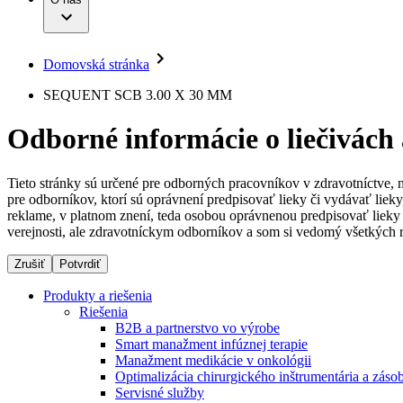
Infúzna terapia
Dialyzačné strediská
Vaša príležitosť
Udržateľnosť
Intervenčná vaskulárna terapia
Ochorenia
Compliance
Kontinencia a urológia
Sponzorstvo a dary
Liečba bolesti
Domovská stránka
Služby pre pacientov
Mimotelové čistenie krvi
Médiá
Miniinvazívna chirurgia
SEQUENT SCB 3.00 X 30 MM
Neurochirurgia
Tlačové správy
B. Braun Avitum
Nutričná terapia
Odborné informácie o liečivách
Onkológia
Kontakt
Ortopédia
Prevencia a kontrola infekcií
Kontaktný formulár
Spinálna chirurgia
Tieto stránky sú určené pre odborných pracovníkov v zdravotníctve, 
Spoločnosť
Starostlivosť o rany
pre odborníkov, ktorí sú oprávnení predpisovať lieky či vydávať lie
Starostlivosť o stómiu
reklame, v platnom znení, teda osobou oprávnenou predpisovať lieky 
Zodpovednosť
Uzatváranie rán
verejnosti, ale zdravotníckym odborníkov a som si vedomý všetkých r
Riešenia
Zrušiť
Potvrdiť
Médiá
Terapie
Produkty a riešenia
Riešenia
Kontakt
B2B a partnerstvo vo výrobe
Smart manažment infúznej terapie
Manažment medikácie v onkológii
Optimalizácia chirurgického inštrumentária a záso
Servisné služby