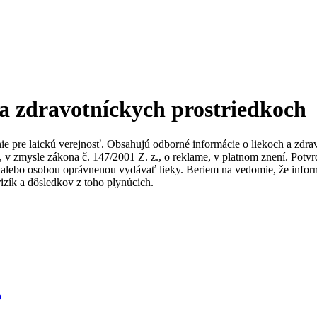
 a zdravotníckych prostriedkoch
nie pre laickú verejnosť. Obsahujú odborné informácie o liekoch a zdr
ky, v zmysle zákona č. 147/2001 Z. z., o reklame, v platnom znení. Po
alebo osobou oprávnenou vydávať lieky. Beriem na vedomie, že informác
izík a dôsledkov z toho plynúcich.
b