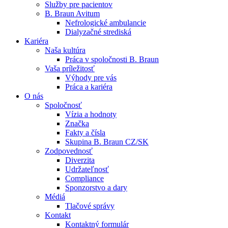
Služby pre pacientov
B. Braun Avitum
Nefrologické ambulancie
Dialyzačné strediská
Kariéra
Naša kultúra
Kontakt
Práca v spoločnosti B. Braun
Vaša príležitosť
Zostaňte v dialógu s B. Braun. Kontaktujte nás.
Dialyzačné strediská
Výhody pre vás
Práca a kariéra
B. Braun Avitum poskytuje kvalitnú dialyzačnú starostlivosť vo 
O nás
Spoločnosť
Produktový katalóg​
Vízia a hodnoty
Značka
Objavte naše produkty. ​Navštívte produktový katalóg B. Brau
Fakty a čísla
Skupina B. Braun CZ/SK
Zodpovednosť
Diverzita
Udržateľnosť
Compliance
Sponzorstvo a dary
Médiá
Tlačové správy
Kontakt
Kontaktný formulár