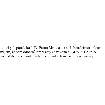
avotníckych pomôckach B. Braun Medical s.r.o. Informácie sú určené
tvrdzujem, že som odborníkom v zmysle zákona č. 147/2001 Z. z. o
ie ďalej obsiahnuté na týchto stránkach nie sú určené laickej