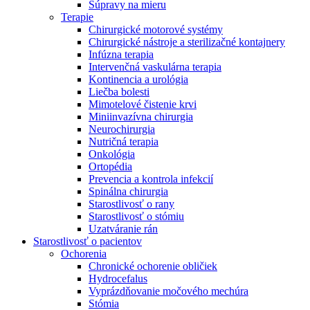
Súpravy na mieru
Terapie
Chirurgické motorové systémy
Chirurgické nástroje a sterilizačné kontajnery
Infúzna terapia
Intervenčná vaskulárna terapia
Kontinencia a urológia
Liečba bolesti
Mimotelové čistenie krvi
Miniinvazívna chirurgia
Neurochirurgia
Nutričná terapia
Onkológia
Ortopédia
Prevencia a kontrola infekcií
Spinálna chirurgia
Starostlivosť o rany
Starostlivosť o stómiu
Uzatváranie rán
Nájdite si prácu u nás​
Starostlivosť o pacientov
Ochorenia
Objavte svoje kariérne príležitosti ​v B. Braun. Vyhľadajte náš t
Chronické ochorenie obličiek
Hydrocefalus
Vyprázdňovanie močového mechúra
Stómia