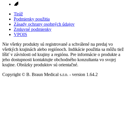
Tiráž
Podmienky použitia
Zásady ochrany osobných údajov
Zmluvné podmienky
VPOIS
Nie všetky produkty sú registrované a schválené na predaj vo
všetkých krajinách alebo regiónoch. Indikácie použitia sa môžu tiež
líšiť v závislosti od krajiny a regiónu. Pre informácie o produkte a
jeho dostupnosti kontaktujte obchodného konzultanta vo svojej
krajine. Obrázky produktov sú orientačné.
Copyright © B. Braun Medical s.r.o.
- version
1.64.2