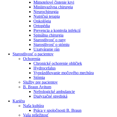
Mimotelové čistenie krvi
Nefrologické ambulancie
Miniinvazívna chirurgia
Neurochirurgia
V nefrologických ambulanciách prevádzkujeme poradenstvo
Nutričná terapia
a prípravu pacientov k jednotlivým metódam náhrady funkcie
Onkológia
obličiek. Zvoľte si mesto, ktoré potrebujete a navštívte nás.
Ortopédia
Prevencia a kontrola infekcií
Spinálna chirurgia
Starostlivosť o rany
Starostlivosť o stómiu
Uzatváranie rán
Starostlivosť o pacientov
Ochorenia
Chronické ochorenie obličiek
Hydrocefalus
Vyprázdňovanie močového mechúra
Stómia
Služby pre pacientov
B. Braun Avitum
Nefrologické ambulancie
Dialyzačné strediská
Kariéra
Naša kultúra
Práca v spoločnosti B. Braun
Vaša príležitosť