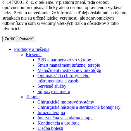
č. 147/2001 Z. z. o reklame, v platnom znení, teda osobou
oprávnenou predpisovať lieky alebo osobou oprávnenou vydávať
lieky. Beriem na vedomie, že informácie ďalej obsiahnuté na týchto
stránkach nie sú určené laickej verejnosti, ale zdravotníckym
Dialyzačné strediská
odborníkov a som si vedomý všetkých rizík a dôsledkov z toho
plynúcich.
B. Braun Avitum poskytuje kvalitnú dialyzačnú starostlivosť
vo všetkých svojich strediskách na Slovensku. Viac
Zrušiť
Potvrdiť
informácií nájdete na stránke jednotlivých stredísk.
Produkty a riešenia
Riešenia
B2B a partnerstvo vo výrobe
Smart manažment infúznej terapie
Manažment medikácie v onkológii
Kontakt
Produktový katalóg​
Optimalizácia chirurgického
inštrumentária a zásob
Zostaňte v dialógu s B. Braun. Kontaktujte nás.
Objavte naše produkty. ​Navštívte produktový katalóg B.
Servisné služby
Braun​ s našim kompletným produktovým portfóliom.​
Súpravy na mieru
Terapie
Chirurgické motorové systémy
Chirurgické nástroje a sterilizačné kontajnery
Infúzna terapia
Intervenčná vaskulárna terapia
Kontinencia a urológia
Liečba bolesti