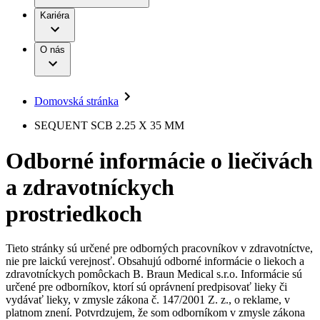
Práca a kariéra
Terapie
B. Braun Avitum
Kariéra
Naša kultúra
Zodpovednosť
Chirurgické motorové systémy
Nefrologické ambulancie
Diverzita
O nás
Chirurgické nástroje a sterilizačné kontajnery
Dialyzačné strediská
Vaša príležitosť
Udržateľnosť
Infúzna terapia
Ochorenia
Compliance
Intervenčná vaskulárna terapia
Sponzorstvo a dary
Kontinencia a urológia
Domovská stránka
Služby pre pacientov
Liečba bolesti
Médiá
Mimotelové čistenie krvi
SEQUENT SCB 2.25 X 35 MM
Miniinvazívna chirurgia
Tlačové správy
B. Braun Avitum
Neurochirurgia
Odborné informácie o liečivách
Nutričná terapia
Kontakt
Onkológia
a zdravotníckych
Ortopédia
Kontaktný formulár
Prevencia a kontrola infekcií
Spoločnosť
Spinálna chirurgia
prostriedkoch
Starostlivosť o rany
Zodpovednosť
Starostlivosť o stómiu
Uzatváranie rán
Tieto stránky sú určené pre odborných pracovníkov v zdravotníctve,
Nájdite si prácu u nás​
Riešenia
nie pre laickú verejnosť. Obsahujú odborné informácie o liekoch a
Médiá
zdravotníckych pomôckach B. Braun Medical s.r.o. Informácie sú
Objavte svoje kariérne príležitosti ​v B. Braun. Vyhľadajte náš
určené pre odborníkov, ktorí sú oprávnení predpisovať lieky či
Terapie
trh práce​ pre zaujímavé pozície na Slovensku.​
Kontakt
vydávať lieky, v zmysle zákona č. 147/2001 Z. z., o reklame, v
platnom znení. Potvrdzujem, že som odborníkom v zmysle zákona