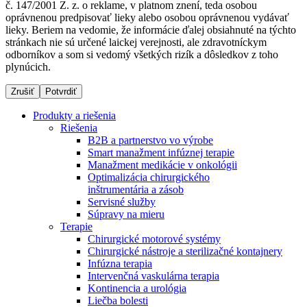
č. 147/2001 Z. z. o reklame, v platnom znení, teda osobou
oprávnenou predpisovať lieky alebo osobou oprávnenou vydávať
lieky. Beriem na vedomie, že informácie ďalej obsiahnuté na týchto
stránkach nie sú určené laickej verejnosti, ale zdravotníckym
Dialyzačné strediská
odborníkov a som si vedomý všetkých rizík a dôsledkov z toho
plynúcich.
B. Braun Avitum poskytuje kvalitnú dialyzačnú starostlivosť
vo všetkých svojich strediskách na Slovensku. Viac
Zrušiť
Potvrdiť
informácií nájdete na stránke jednotlivých stredísk.
Produkty a riešenia
Riešenia
B2B a partnerstvo vo výrobe
Smart manažment infúznej terapie
Manažment medikácie v onkológii
Kontakt
Produktový katalóg​
Optimalizácia chirurgického
inštrumentária a zásob
Zostaňte v dialógu s B. Braun. Kontaktujte nás.
Objavte naše produkty. ​Navštívte produktový katalóg B.
Servisné služby
Braun​ s našim kompletným produktovým portfóliom.​
Súpravy na mieru
Terapie
Chirurgické motorové systémy
Chirurgické nástroje a sterilizačné kontajnery
Infúzna terapia
Intervenčná vaskulárna terapia
Kontinencia a urológia
Liečba bolesti