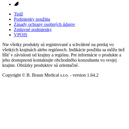
Tiráž
Podmienky použitia
Zásady ochrany osobných údajov
Zmluvné podmienky
VPOIS
Nie všetky produkty sú registrované a schválené na predaj vo
všetkých krajinách alebo regiónoch. Indikácie použitia sa môžu tiež
líšiť v závislosti od krajiny a regiónu. Pre informácie o produkte a
jeho dostupnosti kontaktujte obchodného konzultanta vo svojej
krajine. Obrázky produktov sú orientačné.
Copyright © B. Braun Medical s.r.o.
- version
1.64.2