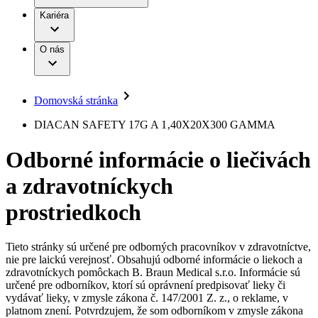
Práca a kariéra
Terapie
B. Braun Avitum
Kariéra
Naša kultúra
Zodpovednosť
Chirurgické motorové systémy
Nefrologické ambulancie
Diverzita
O nás
Chirurgické nástroje a sterilizačné kontajnery
Dialyzačné strediská
Vaša príležitosť
Udržateľnosť
Infúzna terapia
Ochorenia
Compliance
Intervenčná vaskulárna terapia
Sponzorstvo a dary
Kontinencia a urológia
Domovská stránka
Služby pre pacientov
Liečba bolesti
Médiá
Mimotelové čistenie krvi
DIACAN SAFETY 17G A 1‚40X20X300 GAMMA
Miniinvazívna chirurgia
Tlačové správy
B. Braun Avitum
Neurochirurgia
Odborné informácie o liečivách
Nutričná terapia
Kontakt
Onkológia
a zdravotníckych
Ortopédia
Kontaktný formulár
Prevencia a kontrola infekcií
Spoločnosť
Spinálna chirurgia
prostriedkoch
Starostlivosť o rany
Zodpovednosť
Starostlivosť o stómiu
Uzatváranie rán
Tieto stránky sú určené pre odborných pracovníkov v zdravotníctve,
Nájdite si prácu u nás​
Riešenia
nie pre laickú verejnosť. Obsahujú odborné informácie o liekoch a
Médiá
zdravotníckych pomôckach B. Braun Medical s.r.o. Informácie sú
Objavte svoje kariérne príležitosti ​v B. Braun. Vyhľadajte náš
určené pre odborníkov, ktorí sú oprávnení predpisovať lieky či
Terapie
trh práce​ pre zaujímavé pozície na Slovensku.​
Kontakt
vydávať lieky, v zmysle zákona č. 147/2001 Z. z., o reklame, v
platnom znení. Potvrdzujem, že som odborníkom v zmysle zákona