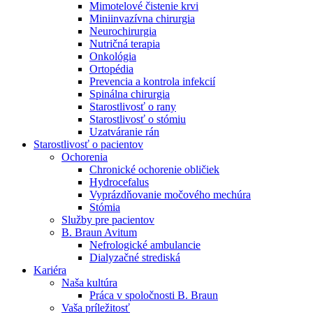
Mimotelové čistenie krvi
Nefrologické ambulancie
Miniinvazívna chirurgia
Neurochirurgia
V nefrologických ambulanciách prevádzkujeme poradenstvo
Nutričná terapia
a prípravu pacientov k jednotlivým metódam náhrady funkcie
Onkológia
obličiek. Zvoľte si mesto, ktoré potrebujete a navštívte nás.
Ortopédia
Prevencia a kontrola infekcií
Spinálna chirurgia
Starostlivosť o rany
Starostlivosť o stómiu
Uzatváranie rán
Starostlivosť o pacientov
Ochorenia
Chronické ochorenie obličiek
Hydrocefalus
Vyprázdňovanie močového mechúra
Stómia
Služby pre pacientov
B. Braun Avitum
Nefrologické ambulancie
Dialyzačné strediská
Kariéra
Naša kultúra
Práca v spoločnosti B. Braun
Vaša príležitosť