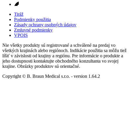
Tiráž
Podmienky použitia
Zásady ochrany osobných údajov
Zmluvné podmienky
VPOIS
Nie všetky produkty sú registrované a schválené na predaj vo
všetkých krajinách alebo regiónoch. Indikácie použitia sa môžu tiež
líšiť v závislosti od krajiny a regiónu. Pre informácie o produkte a
jeho dostupnosti kontaktujte obchodného konzultanta vo svojej
krajine. Obrázky produktov sú orientačné.
Copyright © B. Braun Medical s.r.o.
- version
1.64.2