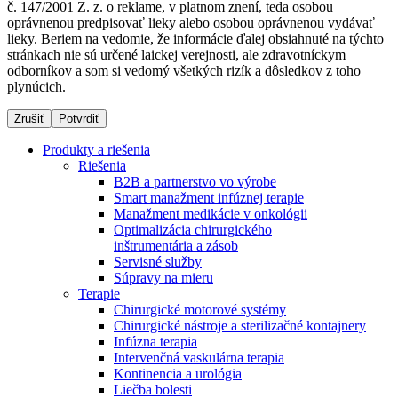
č. 147/2001 Z. z. o reklame, v platnom znení, teda osobou
oprávnenou predpisovať lieky alebo osobou oprávnenou vydávať
lieky. Beriem na vedomie, že informácie ďalej obsiahnuté na týchto
stránkach nie sú určené laickej verejnosti, ale zdravotníckym
Dialyzačné strediská
odborníkov a som si vedomý všetkých rizík a dôsledkov z toho
plynúcich.
B. Braun Avitum poskytuje kvalitnú dialyzačnú starostlivosť
vo všetkých svojich strediskách na Slovensku. Viac
Zrušiť
Potvrdiť
informácií nájdete na stránke jednotlivých stredísk.
Produkty a riešenia
Riešenia
B2B a partnerstvo vo výrobe
Smart manažment infúznej terapie
Manažment medikácie v onkológii
Kontakt
Produktový katalóg​
Optimalizácia chirurgického
inštrumentária a zásob
Zostaňte v dialógu s B. Braun. Kontaktujte nás.
Objavte naše produkty. ​Navštívte produktový katalóg B.
Servisné služby
Braun​ s našim kompletným produktovým portfóliom.​
Súpravy na mieru
Terapie
Chirurgické motorové systémy
Chirurgické nástroje a sterilizačné kontajnery
Infúzna terapia
Intervenčná vaskulárna terapia
Kontinencia a urológia
Liečba bolesti