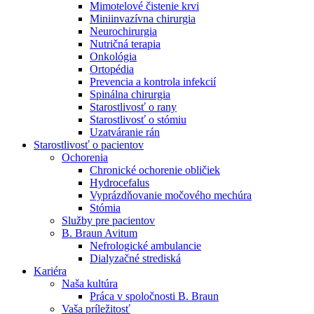
Mimotelové čistenie krvi
Nefrologické ambulancie
Miniinvazívna chirurgia
Neurochirurgia
V nefrologických ambulanciách prevádzkujeme poradenstvo
Nutričná terapia
a prípravu pacientov k jednotlivým metódam náhrady funkcie
Onkológia
obličiek. Zvoľte si mesto, ktoré potrebujete a navštívte nás.
Ortopédia
Prevencia a kontrola infekcií
Spinálna chirurgia
Starostlivosť o rany
Starostlivosť o stómiu
Uzatváranie rán
Starostlivosť o pacientov
Ochorenia
Chronické ochorenie obličiek
Hydrocefalus
Vyprázdňovanie močového mechúra
Stómia
Služby pre pacientov
B. Braun Avitum
Nefrologické ambulancie
Dialyzačné strediská
Kariéra
Naša kultúra
Práca v spoločnosti B. Braun
Vaša príležitosť