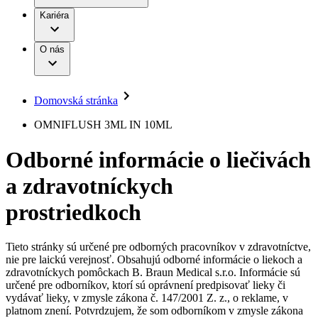
Práca a kariéra
Terapie
B. Braun Avitum
Kariéra
Naša kultúra
Zodpovednosť
Chirurgické motorové systémy
Nefrologické ambulancie
Diverzita
O nás
Chirurgické nástroje a sterilizačné kontajnery
Dialyzačné strediská
Vaša príležitosť
Udržateľnosť
Infúzna terapia
Ochorenia
Compliance
Intervenčná vaskulárna terapia
Sponzorstvo a dary
Kontinencia a urológia
Domovská stránka
Služby pre pacientov
Liečba bolesti
Médiá
Mimotelové čistenie krvi
OMNIFLUSH 3ML IN 10ML
Miniinvazívna chirurgia
Tlačové správy
B. Braun Avitum
Neurochirurgia
Odborné informácie o liečivách
Nutričná terapia
Kontakt
Onkológia
a zdravotníckych
Ortopédia
Kontaktný formulár
Prevencia a kontrola infekcií
Spoločnosť
Spinálna chirurgia
prostriedkoch
Starostlivosť o rany
Zodpovednosť
Starostlivosť o stómiu
Uzatváranie rán
Tieto stránky sú určené pre odborných pracovníkov v zdravotníctve,
Nájdite si prácu u nás​
Riešenia
nie pre laickú verejnosť. Obsahujú odborné informácie o liekoch a
Médiá
zdravotníckych pomôckach B. Braun Medical s.r.o. Informácie sú
Objavte svoje kariérne príležitosti ​v B. Braun. Vyhľadajte náš
určené pre odborníkov, ktorí sú oprávnení predpisovať lieky či
Terapie
trh práce​ pre zaujímavé pozície na Slovensku.​
Kontakt
vydávať lieky, v zmysle zákona č. 147/2001 Z. z., o reklame, v
platnom znení. Potvrdzujem, že som odborníkom v zmysle zákona