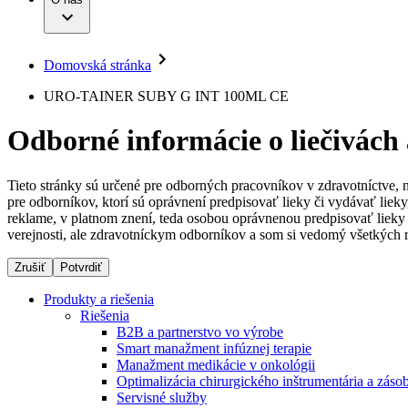
Infúzna terapia
Dialyzačné strediská
Vaša príležitosť
Udržateľnosť
Intervenčná vaskulárna terapia
Ochorenia
Compliance
Kontinencia a urológia
Sponzorstvo a dary
Liečba bolesti
Domovská stránka
Služby pre pacientov
Mimotelové čistenie krvi
Médiá
Miniinvazívna chirurgia
URO-TAINER SUBY G INT 100ML CE
Neurochirurgia
Tlačové správy
B. Braun Avitum
Nutričná terapia
Odborné informácie o liečivách
Onkológia
Kontakt
Ortopédia
Prevencia a kontrola infekcií
Kontaktný formulár
Spinálna chirurgia
Tieto stránky sú určené pre odborných pracovníkov v zdravotníctve, 
Spoločnosť
Starostlivosť o rany
pre odborníkov, ktorí sú oprávnení predpisovať lieky či vydávať lie
Starostlivosť o stómiu
reklame, v platnom znení, teda osobou oprávnenou predpisovať lieky 
Zodpovednosť
Uzatváranie rán
verejnosti, ale zdravotníckym odborníkov a som si vedomý všetkých r
Riešenia
Zrušiť
Potvrdiť
Médiá
Terapie
Produkty a riešenia
Riešenia
Kontakt
B2B a partnerstvo vo výrobe
Smart manažment infúznej terapie
Manažment medikácie v onkológii
Optimalizácia chirurgického inštrumentária a záso
Servisné služby