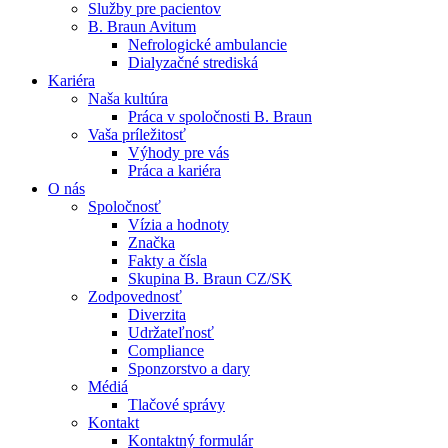
Služby pre pacientov
B. Braun Avitum
Nefrologické ambulancie
Dialyzačné strediská
Kariéra
Naša kultúra
Kontakt
Práca v spoločnosti B. Braun
Vaša príležitosť
Zostaňte v dialógu s B. Braun. Kontaktujte nás.
Dialyzačné strediská
Výhody pre vás
Práca a kariéra
B. Braun Avitum poskytuje kvalitnú dialyzačnú starostlivosť vo 
O nás
Spoločnosť
Produktový katalóg​
Vízia a hodnoty
Značka
Objavte naše produkty. ​Navštívte produktový katalóg B. Brau
Fakty a čísla
Skupina B. Braun CZ/SK
Zodpovednosť
Diverzita
Udržateľnosť
Compliance
Sponzorstvo a dary
Médiá
Tlačové správy
Kontakt
Kontaktný formulár