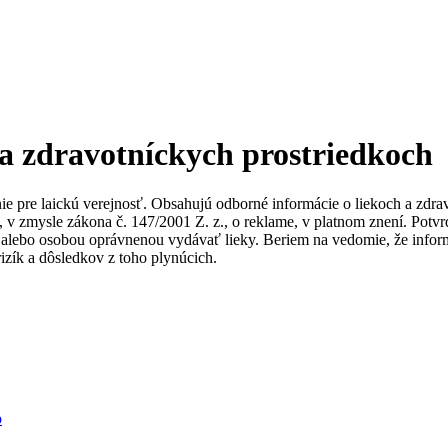
 a zdravotníckych prostriedkoch
nie pre laickú verejnosť. Obsahujú odborné informácie o liekoch a zdr
ky, v zmysle zákona č. 147/2001 Z. z., o reklame, v platnom znení. Po
alebo osobou oprávnenou vydávať lieky. Beriem na vedomie, že informác
izík a dôsledkov z toho plynúcich.
b