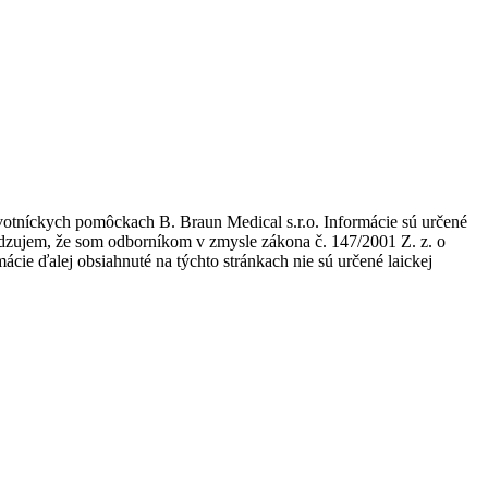
avotníckych pomôckach B. Braun Medical s.r.o. Informácie sú určené
tvrdzujem, že som odborníkom v zmysle zákona č. 147/2001 Z. z. o
ie ďalej obsiahnuté na týchto stránkach nie sú určené laickej