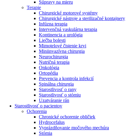
Súpravy na mieru
Terapie
Chirurgické motorové systémy
Chirurgické nástroje a sterilizačné kontajnery
Infúzna terapia
Intervenčná vaskulárna terapia
Kontinencia a urológia
Liečba bolesti
Mimotelové čistenie krvi
Miniinvazívna chirurgia
Neurochirurgia
Nutričná terapia
Onkológia
Ortopédia
Prevencia a kontrola infekcií
Spinálna chirurgia
Starostlivosť o rany
Starostlivosť o stómiu
Uzatváranie rán
Nájdite si prácu u nás​
Starostlivosť o pacientov
Ochorenia
Objavte svoje kariérne príležitosti ​v B. Braun. Vyhľadajte náš t
Chronické ochorenie obličiek
Hydrocefalus
Vyprázdňovanie močového mechúra
Stómia