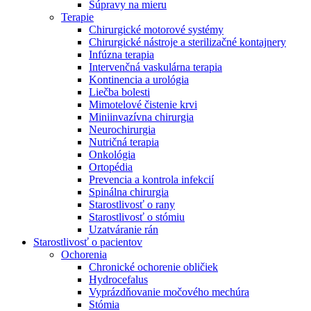
Súpravy na mieru
Terapie
Chirurgické motorové systémy
Chirurgické nástroje a sterilizačné kontajnery
Infúzna terapia
Intervenčná vaskulárna terapia
Kontinencia a urológia
Liečba bolesti
Mimotelové čistenie krvi
Miniinvazívna chirurgia
Neurochirurgia
Nutričná terapia
Onkológia
Ortopédia
Prevencia a kontrola infekcií
Spinálna chirurgia
Starostlivosť o rany
Starostlivosť o stómiu
Uzatváranie rán
Nájdite si prácu u nás​
Starostlivosť o pacientov
Ochorenia
Objavte svoje kariérne príležitosti ​v B. Braun. Vyhľadajte náš t
Chronické ochorenie obličiek
Hydrocefalus
Vyprázdňovanie močového mechúra
Stómia