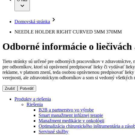
Infúzna terapia
Dialyzačné strediská
Vaša príležitosť
Udržateľnosť
Intervenčná vaskulárna terapia
Ochorenia
Compliance
Kontinencia a urológia
Sponzorstvo a dary
Liečba bolesti
Domovská stránka
Služby pre pacientov
Mimotelové čistenie krvi
Médiá
Miniinvazívna chirurgia
NEEDLE HOLDER RIGHT CURVED 5MM 370MM
Neurochirurgia
Tlačové správy
B. Braun Avitum
Nutričná terapia
Odborné informácie o liečivách
Onkológia
Kontakt
Ortopédia
Prevencia a kontrola infekcií
Kontaktný formulár
Spinálna chirurgia
Tieto stránky sú určené pre odborných pracovníkov v zdravotníctve, 
Spoločnosť
Starostlivosť o rany
pre odborníkov, ktorí sú oprávnení predpisovať lieky či vydávať lie
Starostlivosť o stómiu
reklame, v platnom znení, teda osobou oprávnenou predpisovať lieky 
Zodpovednosť
Uzatváranie rán
verejnosti, ale zdravotníckym odborníkov a som si vedomý všetkých r
Riešenia
Zrušiť
Potvrdiť
Médiá
Terapie
Produkty a riešenia
Riešenia
Kontakt
B2B a partnerstvo vo výrobe
Smart manažment infúznej terapie
Manažment medikácie v onkológii
Optimalizácia chirurgického inštrumentária a záso
Servisné služby