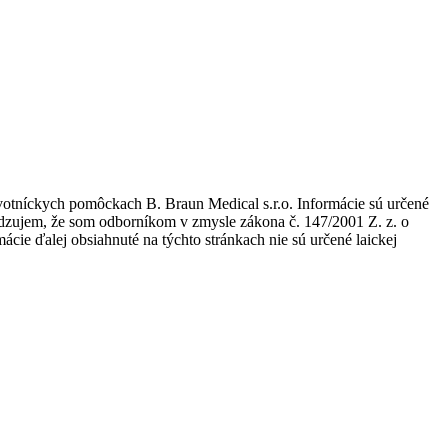
avotníckych pomôckach B. Braun Medical s.r.o. Informácie sú určené
tvrdzujem, že som odborníkom v zmysle zákona č. 147/2001 Z. z. o
ie ďalej obsiahnuté na týchto stránkach nie sú určené laickej