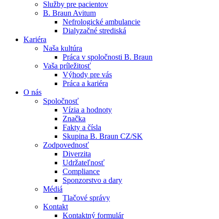
Služby pre pacientov
B. Braun Avitum
Nefrologické ambulancie
Dialyzačné strediská
Kariéra
Naša kultúra
Kontakt
Práca v spoločnosti B. Braun
Vaša príležitosť
Zostaňte v dialógu s B. Braun. Kontaktujte nás.
Dialyzačné strediská
Výhody pre vás
Práca a kariéra
B. Braun Avitum poskytuje kvalitnú dialyzačnú starostlivosť vo 
O nás
Spoločnosť
Produktový katalóg​
Vízia a hodnoty
Značka
Objavte naše produkty. ​Navštívte produktový katalóg B. Brau
Fakty a čísla
Skupina B. Braun CZ/SK
Zodpovednosť
Diverzita
Udržateľnosť
Compliance
Sponzorstvo a dary
Médiá
Tlačové správy
Kontakt
Kontaktný formulár