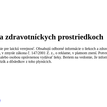
 a zdravotníckych prostriedkoch
nie pre laickú verejnosť. Obsahujú odborné informácie o liekoch a zdr
ky, v zmysle zákona č. 147/2001 Z. z., o reklame, v platnom znení. Po
alebo osobou oprávnenou vydávať lieky. Beriem na vedomie, že informác
izík a dôsledkov z toho plynúcich.
b