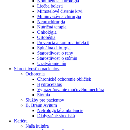
Kontinencia a urológia
Nefrologické ambulancie
Liečba bolesti
Mimotelové čistenie krvi
V nefrologických ambulanciách prevádzkujeme poradenstvo
Miniinvazívna chirurgia
a prípravu pacientov k jednotlivým metódam náhrady funkcie
Neurochirurgia
obličiek. Zvoľte si mesto, ktoré potrebujete a navštívte nás.
Nutričná terapia
Onkológia
Ortopédia
Prevencia a kontrola infekcií
Spinálna chirurgia
Starostlivosť o rany
Starostlivosť o stómiu
Uzatváranie rán
Starostlivosť o pacientov
Ochorenia
Chronické ochorenie obličiek
Hydrocefalus
Vyprázdňovanie močového mechúra
Stómia
Služby pre pacientov
B. Braun Avitum
Nefrologické ambulancie
Dialyzačné strediská
Kariéra
Naša kultúra