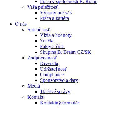
Práca v spoločnosti B. Braun
Vaša príležitosť
Výhody pre vás
Práca a kariéra
O nás
Spoločnosť
Vízia a hodnoty
Značka
Fakty a čísla
Skupina B. Braun CZ/SK
Zodpovednosť
Diverzita
Udržateľnosť
Compliance
Sponzorstvo a dary
Médiá
Tlačové správy
Kontakt
Kontaktný formulár