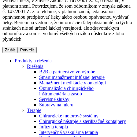
vydávať lieky, v zmysle zákona č. 147/2001 Z. z., o reklame, v
platnom znení. Potvrdzujem, že som odborníkom v zmysle zákona
č. 147/2001 Z. z. o reklame, v platnom znení, teda osobou
oprávnenou predpisovať lieky alebo osobou oprávnenou vydávať
Dialyzačné strediská
lieky. Beriem na vedomie, že informácie ďalej obsiahnuté na týchto
stránkach nie sú určené laickej verejnosti, ale zdravotníckym
B. Braun Avitum poskytuje kvalitnú dialyzačnú starostlivosť
odborníkov a som si vedomý všetkých rizík a dôsledkov z toho
vo všetkých svojich strediskách na Slovensku. Viac
plynúcich.
informácií nájdete na stránke jednotlivých stredísk.
Zrušiť
Potvrdiť
Produkty a riešenia
Riešenia
B2B a partnerstvo vo výrobe
Kontakt
Produktový katalóg​
Smart manažment infúznej terapie
Manažment medikácie v onkológii
Zostaňte v dialógu s B. Braun. Kontaktujte nás.
Objavte naše produkty. ​Navštívte produktový katalóg B.
Optimalizácia chirurgického
Braun​ s našim kompletným produktovým portfóliom.​
inštrumentária a zásob
Servisné služby
Súpravy na mieru
Terapie
Chirurgické motorové systémy
Chirurgické nástroje a sterilizačné kontajnery
Infúzna terapia
Intervenčná vaskulárna terapia