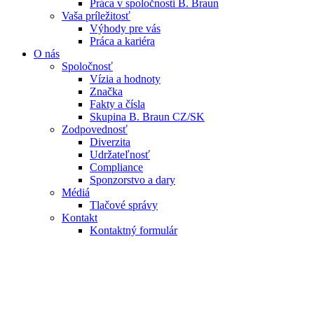
Práca v spoločnosti B. Braun
Vaša príležitosť
Výhody pre vás
Práca a kariéra
O nás
Spoločnosť
Vízia a hodnoty
Značka
Fakty a čísla
Skupina B. Braun CZ/SK
Zodpovednosť
Diverzita
Udržateľnosť
Compliance
Sponzorstvo a dary
Médiá
Tlačové správy
Kontakt
Kontaktný formulár