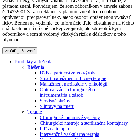
vydávať lieky, v zmysle zákona č. 147/2001 Z. z., o reklame, v
platnom znení. Potvrdzujem, že som odborníkom v zmysle zákona
č. 147/2001 Z. z. o reklame, v platnom znení, teda osobou
oprávnenou predpisovať lieky alebo osobou oprávnenou vydávať
Dialyzačné strediská
lieky. Beriem na vedomie, že informácie ďalej obsiahnuté na týchto
stránkach nie sú určené laickej verejnosti, ale zdravotníckym
B. Braun Avitum poskytuje kvalitnú dialyzačnú starostlivosť
odborníkov a som si vedomý všetkých rizík a dôsledkov z toho
vo všetkých svojich strediskách na Slovensku. Viac
plynúcich.
informácií nájdete na stránke jednotlivých stredísk.
Zrušiť
Potvrdiť
Produkty a riešenia
Riešenia
B2B a partnerstvo vo výrobe
Kontakt
Produktový katalóg​
Smart manažment infúznej terapie
Manažment medikácie v onkológii
Zostaňte v dialógu s B. Braun. Kontaktujte nás.
Objavte naše produkty. ​Navštívte produktový katalóg B.
Optimalizácia chirurgického
Braun​ s našim kompletným produktovým portfóliom.​
inštrumentária a zásob
Servisné služby
Súpravy na mieru
Terapie
Chirurgické motorové systémy
Chirurgické nástroje a sterilizačné kontajnery
Infúzna terapia
Intervenčná vaskulárna terapia