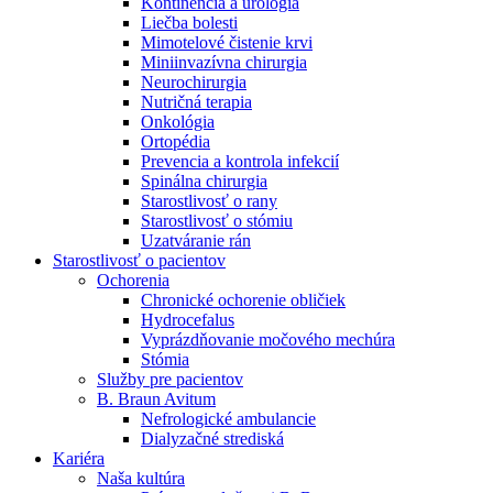
Kontinencia a urológia
Nefrologické ambulancie
Liečba bolesti
Mimotelové čistenie krvi
V nefrologických ambulanciách prevádzkujeme poradenstvo
Miniinvazívna chirurgia
a prípravu pacientov k jednotlivým metódam náhrady funkcie
Neurochirurgia
obličiek. Zvoľte si mesto, ktoré potrebujete a navštívte nás.
Nutričná terapia
Onkológia
Ortopédia
Prevencia a kontrola infekcií
Spinálna chirurgia
Starostlivosť o rany
Starostlivosť o stómiu
Uzatváranie rán
Starostlivosť o pacientov
Ochorenia
Chronické ochorenie obličiek
Hydrocefalus
Vyprázdňovanie močového mechúra
Stómia
Služby pre pacientov
B. Braun Avitum
Nefrologické ambulancie
Dialyzačné strediská
Kariéra
Naša kultúra