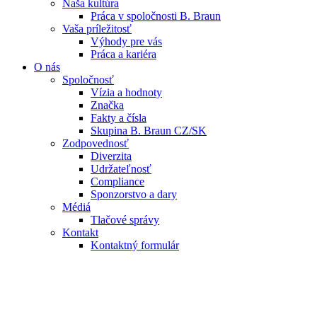
Naša kultúra
Práca v spoločnosti B. Braun
Vaša príležitosť
Výhody pre vás
Práca a kariéra
O nás
Spoločnosť
Vízia a hodnoty
Značka
Fakty a čísla
Skupina B. Braun CZ/SK
Zodpovednosť
Diverzita
Udržateľnosť
Compliance
Sponzorstvo a dary
Médiá
Tlačové správy
Kontakt
Kontaktný formulár