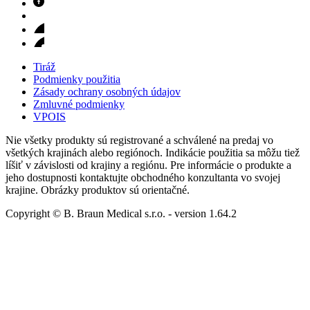
Tiráž
Podmienky použitia
Zásady ochrany osobných údajov
Zmluvné podmienky
VPOIS
Nie všetky produkty sú registrované a schválené na predaj vo
všetkých krajinách alebo regiónoch. Indikácie použitia sa môžu tiež
líšiť v závislosti od krajiny a regiónu. Pre informácie o produkte a
jeho dostupnosti kontaktujte obchodného konzultanta vo svojej
krajine. Obrázky produktov sú orientačné.
Copyright © B. Braun Medical s.r.o.
- version
1.64.2