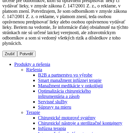
určené pre odborníkov, ktorí sú oprávnení predpisovať lieky či
vydávať lieky, v zmysle zákona č. 147/2001 Z. z., o reklame, v
platnom znení. Potvrdzujem, že som odborníkom v zmysle zákona
č. 147/2001 Z. z. o reklame, v platnom znení, teda osobou
Dialyzačné strediská
oprávnenou predpisovať lieky alebo osobou oprávnenou vydávať
lieky. Beriem na vedomie, že informácie ďalej obsiahnuté na týchto
B. Braun Avitum poskytuje kvalitnú dialyzačnú starostlivosť
stránkach nie sú určené laickej verejnosti, ale zdravotníckym
vo všetkých svojich strediskách na Slovensku. Viac
odborníkov a som si vedomý všetkých rizík a dôsledkov z toho
informácií nájdete na stránke jednotlivých stredísk.
plynúcich.
Zrušiť
Potvrdiť
Produkty a riešenia
Riešenia
Kontakt
Produktový katalóg​
B2B a partnerstvo vo výrobe
Smart manažment infúznej terapie
Zostaňte v dialógu s B. Braun. Kontaktujte nás.
Objavte naše produkty. ​Navštívte produktový katalóg B.
Manažment medikácie v onkológii
Braun​ s našim kompletným produktovým portfóliom.​
Optimalizácia chirurgického
inštrumentária a zásob
Servisné služby
Súpravy na mieru
Terapie
Chirurgické motorové systémy
Chirurgické nástroje a sterilizačné kontajnery
Infúzna terapia