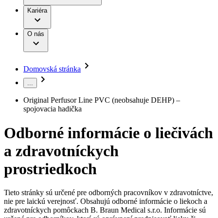
Práca a kariéra
Terapie
B. Braun Avitum
Kariéra
Naša kultúra
Zodpovednosť
Chirurgické motorové systémy
Nefrologické ambulancie
Diverzita
O nás
Chirurgické nástroje a sterilizačné kontajnery
Dialyzačné strediská
Vaša príležitosť
Udržateľnosť
Infúzna terapia
Ochorenia
Compliance
Intervenčná vaskulárna terapia
Sponzorstvo a dary
Kontinencia a urológia
Domovská stránka
Služby pre pacientov
Liečba bolesti
Médiá
Mimotelové čistenie krvi
...
Miniinvazívna chirurgia
Tlačové správy
B. Braun Avitum
Neurochirurgia
Original Perfusor Line PVC (neobsahuje DEHP) –
Nutričná terapia
Kontakt
spojovacia hadička
Onkológia
Ortopédia
Kontaktný formulár
Odborné informácie o liečivách
Prevencia a kontrola infekcií
Spoločnosť
Spinálna chirurgia
a zdravotníckych
Starostlivosť o rany
Zodpovednosť
Starostlivosť o stómiu
prostriedkoch
Uzatváranie rán
Nájdite si prácu u nás​
Riešenia
Médiá
Objavte svoje kariérne príležitosti ​v B. Braun. Vyhľadajte náš
Tieto stránky sú určené pre odborných pracovníkov v zdravotníctve,
Terapie
trh práce​ pre zaujímavé pozície na Slovensku.​
nie pre laickú verejnosť. Obsahujú odborné informácie o liekoch a
Kontakt
zdravotníckych pomôckach B. Braun Medical s.r.o. Informácie sú