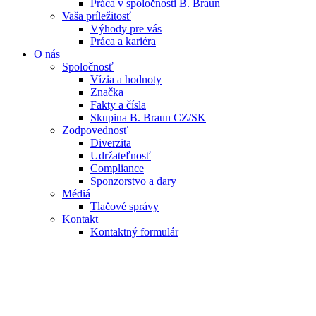
Práca v spoločnosti B. Braun
Vaša príležitosť
Výhody pre vás
Práca a kariéra
O nás
Spoločnosť
Vízia a hodnoty
Značka
Fakty a čísla
Skupina B. Braun CZ/SK
Zodpovednosť
Diverzita
Udržateľnosť
Compliance
Sponzorstvo a dary
Médiá
Tlačové správy
Kontakt
Kontaktný formulár