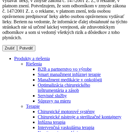
vydávať lieky, v zmysle zákona č. 147/2001 Z. z., o reklame, v
platnom znení. Potvrdzujem, že som odborníkom v zmysle zákona
č. 147/2001 Z. z. o reklame, v platnom znení, teda osobou
oprávnenou predpisovať lieky alebo osobou oprávnenou vydávať
Dialyzačné strediská
lieky. Beriem na vedomie, že informácie ďalej obsiahnuté na týchto
stránkach nie sú určené laickej verejnosti, ale zdravotníckym
B. Braun Avitum poskytuje kvalitnú dialyzačnú starostlivosť
odborníkov a som si vedomý všetkých rizík a dôsledkov z toho
vo všetkých svojich strediskách na Slovensku. Viac
plynúcich.
informácií nájdete na stránke jednotlivých stredísk.
Zrušiť
Potvrdiť
Produkty a riešenia
Riešenia
B2B a partnerstvo vo výrobe
Kontakt
Produktový katalóg​
Smart manažment infúznej terapie
Manažment medikácie v onkológii
Zostaňte v dialógu s B. Braun. Kontaktujte nás.
Objavte naše produkty. ​Navštívte produktový katalóg B.
Optimalizácia chirurgického
Braun​ s našim kompletným produktovým portfóliom.​
inštrumentária a zásob
Servisné služby
Súpravy na mieru
Terapie
Chirurgické motorové systémy
Chirurgické nástroje a sterilizačné kontajnery
Infúzna terapia
Intervenčná vaskulárna terapia