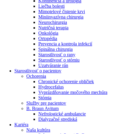
Kontinencia a urológia
Nefrologické ambulancie
Liečba bolesti
Mimotelové čistenie krvi
V nefrologických ambulanciách prevádzkujeme poradenstvo
Miniinvazívna chirurgia
a prípravu pacientov k jednotlivým metódam náhrady funkcie
Neurochirurgia
obličiek. Zvoľte si mesto, ktoré potrebujete a navštívte nás.
Nutričná terapia
Onkológia
Ortopédia
Prevencia a kontrola infekcií
Spinálna chirurgia
Starostlivosť o rany
Starostlivosť o stómiu
Uzatváranie rán
Starostlivosť o pacientov
Ochorenia
Chronické ochorenie obličiek
Hydrocefalus
Vyprázdňovanie močového mechúra
Stómia
Služby pre pacientov
B. Braun Avitum
Nefrologické ambulancie
Dialyzačné strediská
Kariéra
Naša kultúra