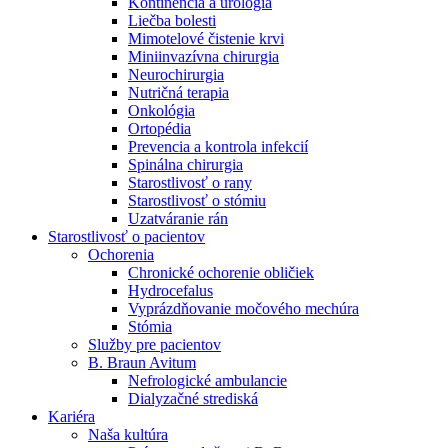
Kontinencia a urológia
Nefrologické ambulancie
Liečba bolesti
Mimotelové čistenie krvi
V nefrologických ambulanciách prevádzkujeme poradenstvo
Miniinvazívna chirurgia
a prípravu pacientov k jednotlivým metódam náhrady funkcie
Neurochirurgia
obličiek. Zvoľte si mesto, ktoré potrebujete a navštívte nás.
Nutričná terapia
Onkológia
Ortopédia
Prevencia a kontrola infekcií
Spinálna chirurgia
Starostlivosť o rany
Starostlivosť o stómiu
Uzatváranie rán
Starostlivosť o pacientov
Ochorenia
Chronické ochorenie obličiek
Hydrocefalus
Vyprázdňovanie močového mechúra
Stómia
Služby pre pacientov
B. Braun Avitum
Nefrologické ambulancie
Dialyzačné strediská
Kariéra
Naša kultúra