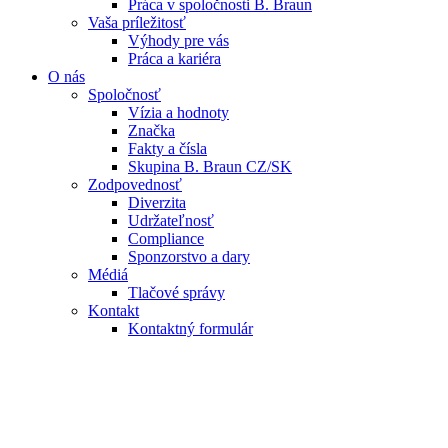
Práca v spoločnosti B. Braun
Vaša príležitosť
Výhody pre vás
Práca a kariéra
O nás
Spoločnosť
Vízia a hodnoty
Značka
Fakty a čísla
Skupina B. Braun CZ/SK
Zodpovednosť
Diverzita
Udržateľnosť
Compliance
Sponzorstvo a dary
Médiá
Tlačové správy
Kontakt
Kontaktný formulár