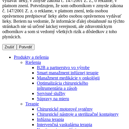
vydávať lieky, v zmysle zákona č. 147/2001 Z. z., o reklame, v
platnom znení. Potvrdzujem, že som odborníkom v zmysle zákona
č. 147/2001 Z. z. o reklame, v platnom znení, teda osobou
oprávnenou predpisovať lieky alebo osobou oprávnenou vydávať
Dialyzačné strediská
lieky. Beriem na vedomie, že informácie ďalej obsiahnuté na týchto
stránkach nie sú určené laickej verejnosti, ale zdravotníckym
B. Braun Avitum poskytuje kvalitnú dialyzačnú starostlivosť
odborníkov a som si vedomý všetkých rizík a dôsledkov z toho
vo všetkých svojich strediskách na Slovensku. Viac
plynúcich.
informácií nájdete na stránke jednotlivých stredísk.
Zrušiť
Potvrdiť
Produkty a riešenia
Riešenia
B2B a partnerstvo vo výrobe
Kontakt
Produktový katalóg​
Smart manažment infúznej terapie
Manažment medikácie v onkológii
Zostaňte v dialógu s B. Braun. Kontaktujte nás.
Objavte naše produkty. ​Navštívte produktový katalóg B.
Optimalizácia chirurgického
Braun​ s našim kompletným produktovým portfóliom.​
inštrumentária a zásob
Servisné služby
Súpravy na mieru
Terapie
Chirurgické motorové systémy
Chirurgické nástroje a sterilizačné kontajnery
Infúzna terapia
Intervenčná vaskulárna terapia