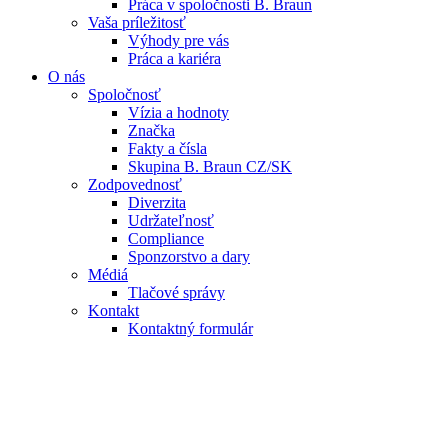
Práca v spoločnosti B. Braun
Vaša príležitosť
Výhody pre vás
Práca a kariéra
O nás
Spoločnosť
Vízia a hodnoty
Značka
Fakty a čísla
Skupina B. Braun CZ/SK
Zodpovednosť
Diverzita
Udržateľnosť
Compliance
Sponzorstvo a dary
Médiá
Tlačové správy
Kontakt
Kontaktný formulár