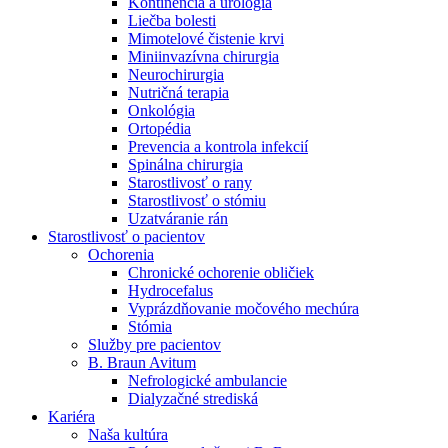
Kontinencia a urológia
Nefrologické ambulancie
Liečba bolesti
Mimotelové čistenie krvi
V nefrologických ambulanciách prevádzkujeme poradenstvo
Miniinvazívna chirurgia
a prípravu pacientov k jednotlivým metódam náhrady funkcie
Neurochirurgia
obličiek. Zvoľte si mesto, ktoré potrebujete a navštívte nás.
Nutričná terapia
Onkológia
Ortopédia
Prevencia a kontrola infekcií
Spinálna chirurgia
Starostlivosť o rany
Starostlivosť o stómiu
Uzatváranie rán
Starostlivosť o pacientov
Ochorenia
Chronické ochorenie obličiek
Hydrocefalus
Vyprázdňovanie močového mechúra
Stómia
Služby pre pacientov
B. Braun Avitum
Nefrologické ambulancie
Dialyzačné strediská
Kariéra
Naša kultúra