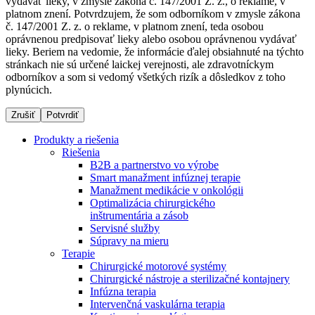
vydávať lieky, v zmysle zákona č. 147/2001 Z. z., o reklame, v
platnom znení. Potvrdzujem, že som odborníkom v zmysle zákona
č. 147/2001 Z. z. o reklame, v platnom znení, teda osobou
oprávnenou predpisovať lieky alebo osobou oprávnenou vydávať
Dialyzačné strediská
lieky. Beriem na vedomie, že informácie ďalej obsiahnuté na týchto
stránkach nie sú určené laickej verejnosti, ale zdravotníckym
B. Braun Avitum poskytuje kvalitnú dialyzačnú starostlivosť
odborníkov a som si vedomý všetkých rizík a dôsledkov z toho
vo všetkých svojich strediskách na Slovensku. Viac
plynúcich.
informácií nájdete na stránke jednotlivých stredísk.
Zrušiť
Potvrdiť
Produkty a riešenia
Riešenia
B2B a partnerstvo vo výrobe
Kontakt
Produktový katalóg​
Smart manažment infúznej terapie
Manažment medikácie v onkológii
Zostaňte v dialógu s B. Braun. Kontaktujte nás.
Objavte naše produkty. ​Navštívte produktový katalóg B.
Optimalizácia chirurgického
Braun​ s našim kompletným produktovým portfóliom.​
inštrumentária a zásob
Servisné služby
Súpravy na mieru
Terapie
Chirurgické motorové systémy
Chirurgické nástroje a sterilizačné kontajnery
Infúzna terapia
Intervenčná vaskulárna terapia