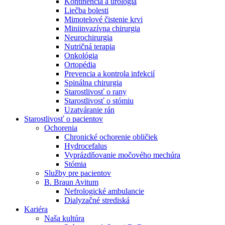
Kontinencia a urológia
Nefrologické ambulancie
Liečba bolesti
Mimotelové čistenie krvi
V nefrologických ambulanciách prevádzkujeme poradenstvo
Miniinvazívna chirurgia
a prípravu pacientov k jednotlivým metódam náhrady funkcie
Neurochirurgia
obličiek. Zvoľte si mesto, ktoré potrebujete a navštívte nás.
Nutričná terapia
Onkológia
Ortopédia
Prevencia a kontrola infekcií
Spinálna chirurgia
Starostlivosť o rany
Starostlivosť o stómiu
Uzatváranie rán
Starostlivosť o pacientov
Ochorenia
Chronické ochorenie obličiek
Hydrocefalus
Vyprázdňovanie močového mechúra
Stómia
Služby pre pacientov
B. Braun Avitum
Nefrologické ambulancie
Dialyzačné strediská
Kariéra
Naša kultúra