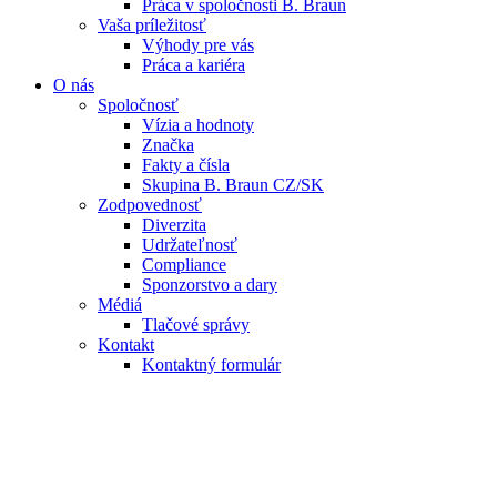
Práca v spoločnosti B. Braun
Vaša príležitosť
Výhody pre vás
Práca a kariéra
O nás
Spoločnosť
Vízia a hodnoty
Značka
Fakty a čísla
Skupina B. Braun CZ/SK
Zodpovednosť
Diverzita
Udržateľnosť
Compliance
Sponzorstvo a dary
Médiá
Tlačové správy
Kontakt
Kontaktný formulár