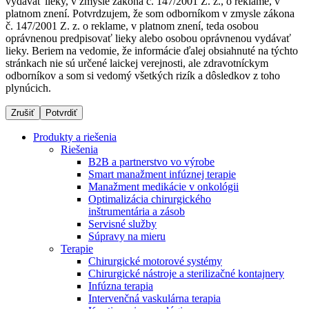
vydávať lieky, v zmysle zákona č. 147/2001 Z. z., o reklame, v
platnom znení. Potvrdzujem, že som odborníkom v zmysle zákona
č. 147/2001 Z. z. o reklame, v platnom znení, teda osobou
oprávnenou predpisovať lieky alebo osobou oprávnenou vydávať
Dialyzačné strediská
lieky. Beriem na vedomie, že informácie ďalej obsiahnuté na týchto
stránkach nie sú určené laickej verejnosti, ale zdravotníckym
B. Braun Avitum poskytuje kvalitnú dialyzačnú starostlivosť
odborníkov a som si vedomý všetkých rizík a dôsledkov z toho
vo všetkých svojich strediskách na Slovensku. Viac
plynúcich.
informácií nájdete na stránke jednotlivých stredísk.
Zrušiť
Potvrdiť
Produkty a riešenia
Riešenia
B2B a partnerstvo vo výrobe
Kontakt
Produktový katalóg​
Smart manažment infúznej terapie
Manažment medikácie v onkológii
Zostaňte v dialógu s B. Braun. Kontaktujte nás.
Objavte naše produkty. ​Navštívte produktový katalóg B.
Optimalizácia chirurgického
Braun​ s našim kompletným produktovým portfóliom.​
inštrumentária a zásob
Servisné služby
Súpravy na mieru
Terapie
Chirurgické motorové systémy
Chirurgické nástroje a sterilizačné kontajnery
Infúzna terapia
Intervenčná vaskulárna terapia