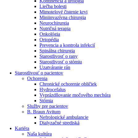
Kontinencia a urológia
Nefrologické ambulancie
Liečba bolesti
Mimotelové čistenie krvi
V nefrologických ambulanciách prevádzkujeme poradenstvo
Miniinvazívna chirurgia
a prípravu pacientov k jednotlivým metódam náhrady funkcie
Neurochirurgia
obličiek. Zvoľte si mesto, ktoré potrebujete a navštívte nás.
Nutričná terapia
Onkológia
Ortopédia
Prevencia a kontrola infekcií
Spinálna chirurgia
Starostlivosť o rany
Starostlivosť o stómiu
Uzatváranie rán
Starostlivosť o pacientov
Ochorenia
Chronické ochorenie obličiek
Hydrocefalus
Vyprázdňovanie močového mechúra
Stómia
Služby pre pacientov
B. Braun Avitum
Nefrologické ambulancie
Dialyzačné strediská
Kariéra
Naša kultúra