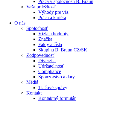
Práca v spoločnosti B. Braun
Vaša príležitosť
Výhody pre vás
Práca a kariéra
O nás
Spoločnosť
Vízia a hodnoty
Značka
Fakty a čísla
Skupina B. Braun CZ/SK
Zodpovednosť
Diverzita
Udržateľnosť
Compliance
Sponzorstvo a dary
Médiá
Tlačové správy
Kontakt
Kontaktný formulár