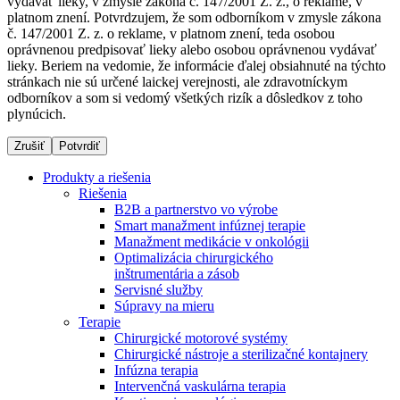
vydávať lieky, v zmysle zákona č. 147/2001 Z. z., o reklame, v
platnom znení. Potvrdzujem, že som odborníkom v zmysle zákona
č. 147/2001 Z. z. o reklame, v platnom znení, teda osobou
oprávnenou predpisovať lieky alebo osobou oprávnenou vydávať
Dialyzačné strediská
lieky. Beriem na vedomie, že informácie ďalej obsiahnuté na týchto
stránkach nie sú určené laickej verejnosti, ale zdravotníckym
B. Braun Avitum poskytuje kvalitnú dialyzačnú starostlivosť
odborníkov a som si vedomý všetkých rizík a dôsledkov z toho
vo všetkých svojich strediskách na Slovensku. Viac
plynúcich.
informácií nájdete na stránke jednotlivých stredísk.
Zrušiť
Potvrdiť
Produkty a riešenia
Riešenia
B2B a partnerstvo vo výrobe
Kontakt
Produktový katalóg​
Smart manažment infúznej terapie
Manažment medikácie v onkológii
Zostaňte v dialógu s B. Braun. Kontaktujte nás.
Objavte naše produkty. ​Navštívte produktový katalóg B.
Optimalizácia chirurgického
Braun​ s našim kompletným produktovým portfóliom.​
inštrumentária a zásob
Servisné služby
Súpravy na mieru
Terapie
Chirurgické motorové systémy
Chirurgické nástroje a sterilizačné kontajnery
Infúzna terapia
Intervenčná vaskulárna terapia