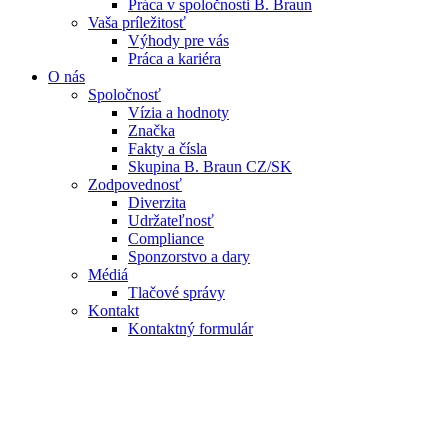
Práca v spoločnosti B. Braun
Vaša príležitosť
Výhody pre vás
Práca a kariéra
O nás
Spoločnosť
Vízia a hodnoty
Značka
Fakty a čísla
Skupina B. Braun CZ/SK
Zodpovednosť
Diverzita
Udržateľnosť
Compliance
Sponzorstvo a dary
Médiá
Tlačové správy
Kontakt
Kontaktný formulár