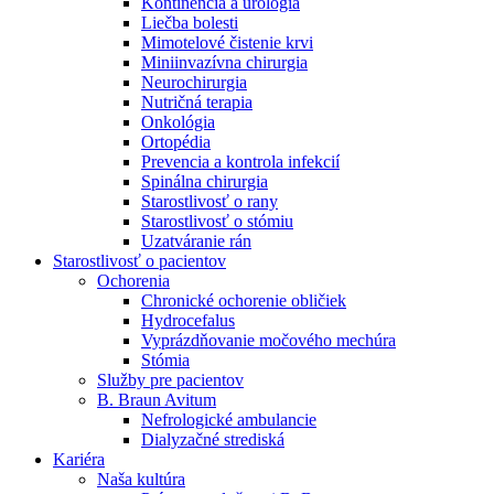
Kontinencia a urológia
Nefrologické ambulancie
Liečba bolesti
Mimotelové čistenie krvi
V nefrologických ambulanciách prevádzkujeme poradenstvo
Miniinvazívna chirurgia
a prípravu pacientov k jednotlivým metódam náhrady funkcie
Neurochirurgia
obličiek. Zvoľte si mesto, ktoré potrebujete a navštívte nás.
Nutričná terapia
Onkológia
Ortopédia
Prevencia a kontrola infekcií
Spinálna chirurgia
Starostlivosť o rany
Starostlivosť o stómiu
Uzatváranie rán
Starostlivosť o pacientov
Ochorenia
Chronické ochorenie obličiek
Hydrocefalus
Vyprázdňovanie močového mechúra
Stómia
Služby pre pacientov
B. Braun Avitum
Nefrologické ambulancie
Dialyzačné strediská
Kariéra
Naša kultúra