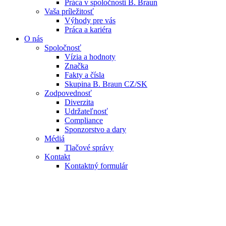
Práca v spoločnosti B. Braun
Vaša príležitosť
Výhody pre vás
Práca a kariéra
O nás
Spoločnosť
Vízia a hodnoty
Značka
Fakty a čísla
Skupina B. Braun CZ/SK
Zodpovednosť
Diverzita
Udržateľnosť
Compliance
Sponzorstvo a dary
Médiá
Tlačové správy
Kontakt
Kontaktný formulár