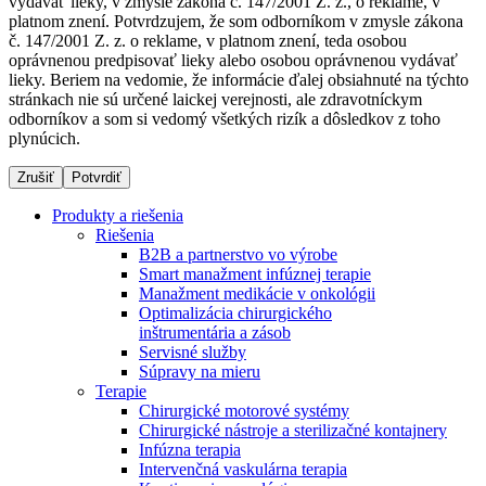
vydávať lieky, v zmysle zákona č. 147/2001 Z. z., o reklame, v
platnom znení. Potvrdzujem, že som odborníkom v zmysle zákona
č. 147/2001 Z. z. o reklame, v platnom znení, teda osobou
oprávnenou predpisovať lieky alebo osobou oprávnenou vydávať
Dialyzačné strediská
lieky. Beriem na vedomie, že informácie ďalej obsiahnuté na týchto
stránkach nie sú určené laickej verejnosti, ale zdravotníckym
B. Braun Avitum poskytuje kvalitnú dialyzačnú starostlivosť
odborníkov a som si vedomý všetkých rizík a dôsledkov z toho
vo všetkých svojich strediskách na Slovensku. Viac
plynúcich.
informácií nájdete na stránke jednotlivých stredísk.
Zrušiť
Potvrdiť
Produkty a riešenia
Riešenia
B2B a partnerstvo vo výrobe
Kontakt
Produktový katalóg​
Smart manažment infúznej terapie
Manažment medikácie v onkológii
Zostaňte v dialógu s B. Braun. Kontaktujte nás.
Objavte naše produkty. ​Navštívte produktový katalóg B.
Optimalizácia chirurgického
Braun​ s našim kompletným produktovým portfóliom.​
inštrumentária a zásob
Servisné služby
Súpravy na mieru
Terapie
Chirurgické motorové systémy
Chirurgické nástroje a sterilizačné kontajnery
Infúzna terapia
Intervenčná vaskulárna terapia