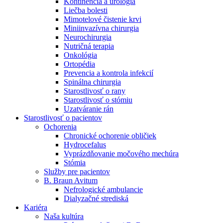
Kontinencia a urológia
Nefrologické ambulancie
Liečba bolesti
Mimotelové čistenie krvi
V nefrologických ambulanciách prevádzkujeme poradenstvo
Miniinvazívna chirurgia
a prípravu pacientov k jednotlivým metódam náhrady funkcie
Neurochirurgia
obličiek. Zvoľte si mesto, ktoré potrebujete a navštívte nás.
Nutričná terapia
Onkológia
Ortopédia
Prevencia a kontrola infekcií
Spinálna chirurgia
Starostlivosť o rany
Starostlivosť o stómiu
Uzatváranie rán
Starostlivosť o pacientov
Ochorenia
Chronické ochorenie obličiek
Hydrocefalus
Vyprázdňovanie močového mechúra
Stómia
Služby pre pacientov
B. Braun Avitum
Nefrologické ambulancie
Dialyzačné strediská
Kariéra
Naša kultúra