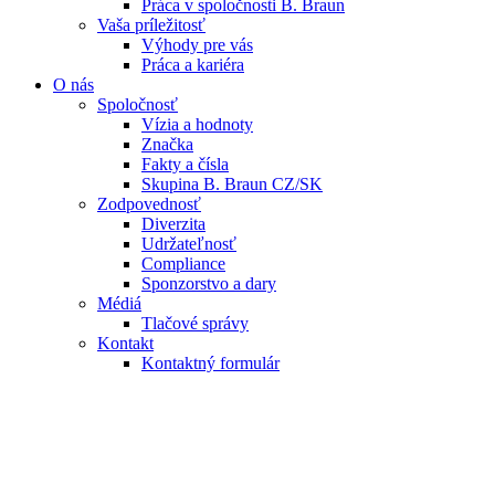
Práca v spoločnosti B. Braun
Vaša príležitosť
Výhody pre vás
Práca a kariéra
O nás
Spoločnosť
Vízia a hodnoty
Značka
Fakty a čísla
Skupina B. Braun CZ/SK
Zodpovednosť
Diverzita
Udržateľnosť
Compliance
Sponzorstvo a dary
Médiá
Tlačové správy
Kontakt
Kontaktný formulár