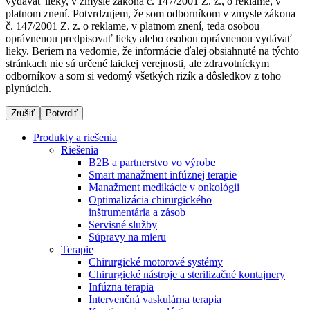
vydávať lieky, v zmysle zákona č. 147/2001 Z. z., o reklame, v
platnom znení. Potvrdzujem, že som odborníkom v zmysle zákona
č. 147/2001 Z. z. o reklame, v platnom znení, teda osobou
oprávnenou predpisovať lieky alebo osobou oprávnenou vydávať
Dialyzačné strediská
lieky. Beriem na vedomie, že informácie ďalej obsiahnuté na týchto
stránkach nie sú určené laickej verejnosti, ale zdravotníckym
B. Braun Avitum poskytuje kvalitnú dialyzačnú starostlivosť
odborníkov a som si vedomý všetkých rizík a dôsledkov z toho
vo všetkých svojich strediskách na Slovensku. Viac
plynúcich.
informácií nájdete na stránke jednotlivých stredísk.
Zrušiť
Potvrdiť
Produkty a riešenia
Riešenia
B2B a partnerstvo vo výrobe
Kontakt
Produktový katalóg​
Smart manažment infúznej terapie
Manažment medikácie v onkológii
Zostaňte v dialógu s B. Braun. Kontaktujte nás.
Objavte naše produkty. ​Navštívte produktový katalóg B.
Optimalizácia chirurgického
Braun​ s našim kompletným produktovým portfóliom.​
inštrumentária a zásob
Servisné služby
Súpravy na mieru
Terapie
Chirurgické motorové systémy
Chirurgické nástroje a sterilizačné kontajnery
Infúzna terapia
Intervenčná vaskulárna terapia