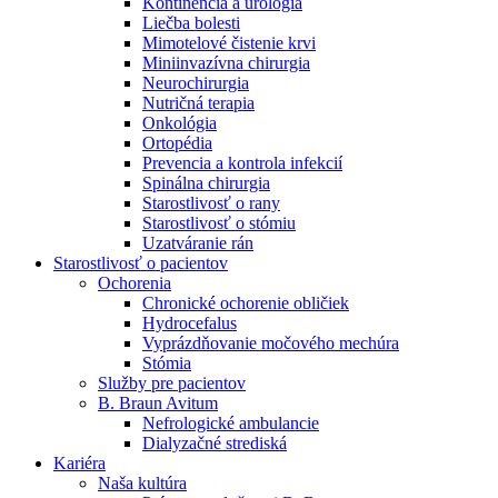
Kontinencia a urológia
Nefrologické ambulancie
Liečba bolesti
Mimotelové čistenie krvi
V nefrologických ambulanciách prevádzkujeme poradenstvo
Miniinvazívna chirurgia
a prípravu pacientov k jednotlivým metódam náhrady funkcie
Neurochirurgia
obličiek. Zvoľte si mesto, ktoré potrebujete a navštívte nás.
Nutričná terapia
Onkológia
Ortopédia
Prevencia a kontrola infekcií
Spinálna chirurgia
Starostlivosť o rany
Starostlivosť o stómiu
Uzatváranie rán
Starostlivosť o pacientov
Ochorenia
Chronické ochorenie obličiek
Hydrocefalus
Vyprázdňovanie močového mechúra
Stómia
Služby pre pacientov
B. Braun Avitum
Nefrologické ambulancie
Dialyzačné strediská
Kariéra
Naša kultúra