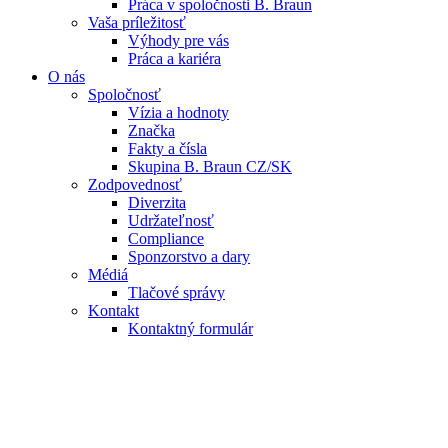
Práca v spoločnosti B. Braun
Vaša príležitosť
Výhody pre vás
Práca a kariéra
O nás
Spoločnosť
Vízia a hodnoty
Značka
Fakty a čísla
Skupina B. Braun CZ/SK
Zodpovednosť
Diverzita
Udržateľnosť
Compliance
Sponzorstvo a dary
Médiá
Tlačové správy
Kontakt
Kontaktný formulár