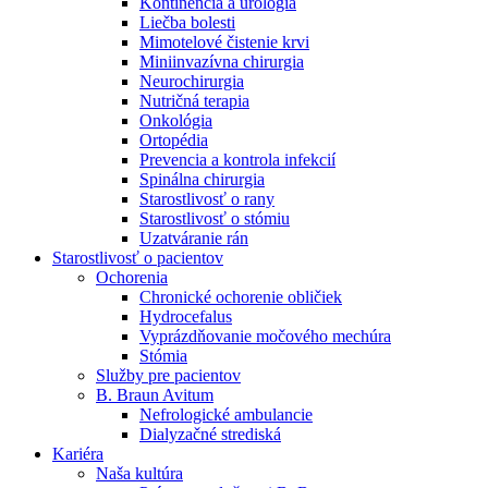
Kontinencia a urológia
Nefrologické ambulancie
Liečba bolesti
Mimotelové čistenie krvi
V nefrologických ambulanciách prevádzkujeme poradenstvo
Miniinvazívna chirurgia
a prípravu pacientov k jednotlivým metódam náhrady funkcie
Neurochirurgia
obličiek. Zvoľte si mesto, ktoré potrebujete a navštívte nás.
Nutričná terapia
Onkológia
Ortopédia
Prevencia a kontrola infekcií
Spinálna chirurgia
Starostlivosť o rany
Starostlivosť o stómiu
Uzatváranie rán
Starostlivosť o pacientov
Ochorenia
Chronické ochorenie obličiek
Hydrocefalus
Vyprázdňovanie močového mechúra
Stómia
Služby pre pacientov
B. Braun Avitum
Nefrologické ambulancie
Dialyzačné strediská
Kariéra
Naša kultúra