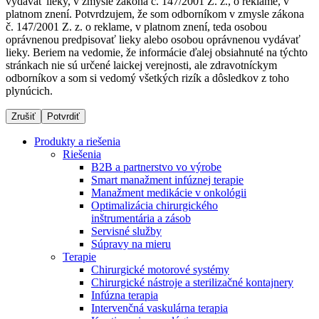
vydávať lieky, v zmysle zákona č. 147/2001 Z. z., o reklame, v
platnom znení. Potvrdzujem, že som odborníkom v zmysle zákona
č. 147/2001 Z. z. o reklame, v platnom znení, teda osobou
oprávnenou predpisovať lieky alebo osobou oprávnenou vydávať
Dialyzačné strediská
lieky. Beriem na vedomie, že informácie ďalej obsiahnuté na týchto
stránkach nie sú určené laickej verejnosti, ale zdravotníckym
B. Braun Avitum poskytuje kvalitnú dialyzačnú starostlivosť
odborníkov a som si vedomý všetkých rizík a dôsledkov z toho
vo všetkých svojich strediskách na Slovensku. Viac
plynúcich.
informácií nájdete na stránke jednotlivých stredísk.
Zrušiť
Potvrdiť
Produkty a riešenia
Riešenia
B2B a partnerstvo vo výrobe
Kontakt
Produktový katalóg​
Smart manažment infúznej terapie
Manažment medikácie v onkológii
Zostaňte v dialógu s B. Braun. Kontaktujte nás.
Objavte naše produkty. ​Navštívte produktový katalóg B.
Optimalizácia chirurgického
Braun​ s našim kompletným produktovým portfóliom.​
inštrumentária a zásob
Servisné služby
Súpravy na mieru
Terapie
Chirurgické motorové systémy
Chirurgické nástroje a sterilizačné kontajnery
Infúzna terapia
Intervenčná vaskulárna terapia