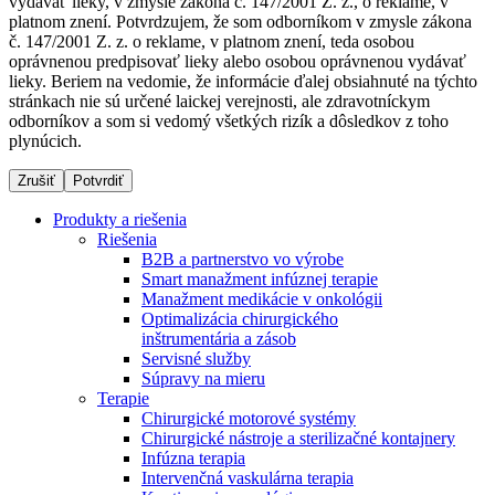
vydávať lieky, v zmysle zákona č. 147/2001 Z. z., o reklame, v
platnom znení. Potvrdzujem, že som odborníkom v zmysle zákona
č. 147/2001 Z. z. o reklame, v platnom znení, teda osobou
oprávnenou predpisovať lieky alebo osobou oprávnenou vydávať
Dialyzačné strediská
lieky. Beriem na vedomie, že informácie ďalej obsiahnuté na týchto
stránkach nie sú určené laickej verejnosti, ale zdravotníckym
B. Braun Avitum poskytuje kvalitnú dialyzačnú starostlivosť
odborníkov a som si vedomý všetkých rizík a dôsledkov z toho
vo všetkých svojich strediskách na Slovensku. Viac
plynúcich.
informácií nájdete na stránke jednotlivých stredísk.
Zrušiť
Potvrdiť
Produkty a riešenia
Riešenia
B2B a partnerstvo vo výrobe
Kontakt
Produktový katalóg​
Smart manažment infúznej terapie
Manažment medikácie v onkológii
Zostaňte v dialógu s B. Braun. Kontaktujte nás.
Objavte naše produkty. ​Navštívte produktový katalóg B.
Optimalizácia chirurgického
Braun​ s našim kompletným produktovým portfóliom.​
inštrumentária a zásob
Servisné služby
Súpravy na mieru
Terapie
Chirurgické motorové systémy
Chirurgické nástroje a sterilizačné kontajnery
Infúzna terapia
Intervenčná vaskulárna terapia