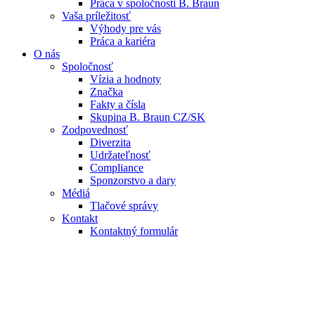
Práca v spoločnosti B. Braun
Vaša príležitosť
Výhody pre vás
Práca a kariéra
O nás
Spoločnosť
Vízia a hodnoty
Značka
Fakty a čísla
Skupina B. Braun CZ/SK
Zodpovednosť
Diverzita
Udržateľnosť
Compliance
Sponzorstvo a dary
Médiá
Tlačové správy
Kontakt
Kontaktný formulár