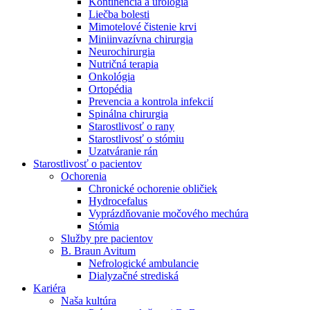
Kontinencia a urológia
Nefrologické ambulancie
Liečba bolesti
Mimotelové čistenie krvi
V nefrologických ambulanciách prevádzkujeme poradenstvo
Miniinvazívna chirurgia
a prípravu pacientov k jednotlivým metódam náhrady funkcie
Neurochirurgia
obličiek. Zvoľte si mesto, ktoré potrebujete a navštívte nás.
Nutričná terapia
Onkológia
Ortopédia
Prevencia a kontrola infekcií
Spinálna chirurgia
Starostlivosť o rany
Starostlivosť o stómiu
Uzatváranie rán
Starostlivosť o pacientov
Ochorenia
Chronické ochorenie obličiek
Hydrocefalus
Vyprázdňovanie močového mechúra
Stómia
Služby pre pacientov
B. Braun Avitum
Nefrologické ambulancie
Dialyzačné strediská
Kariéra
Naša kultúra