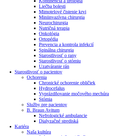
Kontinencia a urológia
Nefrologické ambulancie
Liečba bolesti
Mimotelové čistenie krvi
V nefrologických ambulanciách prevádzkujeme poradenstvo
Miniinvazívna chirurgia
a prípravu pacientov k jednotlivým metódam náhrady funkcie
Neurochirurgia
obličiek. Zvoľte si mesto, ktoré potrebujete a navštívte nás.
Nutričná terapia
Onkológia
Ortopédia
Prevencia a kontrola infekcií
Spinálna chirurgia
Starostlivosť o rany
Starostlivosť o stómiu
Uzatváranie rán
Starostlivosť o pacientov
Ochorenia
Chronické ochorenie obličiek
Hydrocefalus
Vyprázdňovanie močového mechúra
Stómia
Služby pre pacientov
B. Braun Avitum
Nefrologické ambulancie
Dialyzačné strediská
Kariéra
Naša kultúra