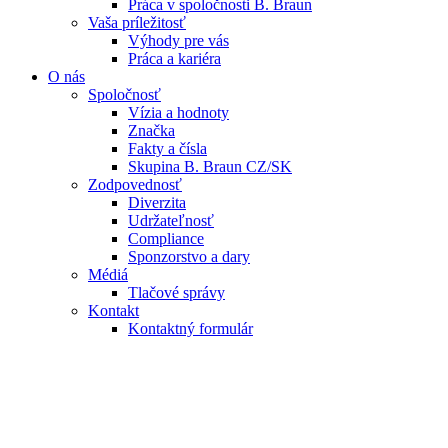
Práca v spoločnosti B. Braun
Vaša príležitosť
Výhody pre vás
Práca a kariéra
O nás
Spoločnosť
Vízia a hodnoty
Značka
Fakty a čísla
Skupina B. Braun CZ/SK
Zodpovednosť
Diverzita
Udržateľnosť
Compliance
Sponzorstvo a dary
Médiá
Tlačové správy
Kontakt
Kontaktný formulár