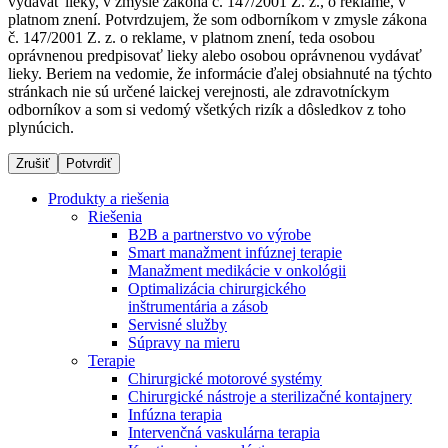
vydávať lieky, v zmysle zákona č. 147/2001 Z. z., o reklame, v
platnom znení. Potvrdzujem, že som odborníkom v zmysle zákona
č. 147/2001 Z. z. o reklame, v platnom znení, teda osobou
oprávnenou predpisovať lieky alebo osobou oprávnenou vydávať
Dialyzačné strediská
lieky. Beriem na vedomie, že informácie ďalej obsiahnuté na týchto
stránkach nie sú určené laickej verejnosti, ale zdravotníckym
B. Braun Avitum poskytuje kvalitnú dialyzačnú starostlivosť
odborníkov a som si vedomý všetkých rizík a dôsledkov z toho
vo všetkých svojich strediskách na Slovensku. Viac
plynúcich.
informácií nájdete na stránke jednotlivých stredísk.
Zrušiť
Potvrdiť
Produkty a riešenia
Riešenia
B2B a partnerstvo vo výrobe
Kontakt
Produktový katalóg​
Smart manažment infúznej terapie
Manažment medikácie v onkológii
Zostaňte v dialógu s B. Braun. Kontaktujte nás.
Objavte naše produkty. ​Navštívte produktový katalóg B.
Optimalizácia chirurgického
Braun​ s našim kompletným produktovým portfóliom.​
inštrumentária a zásob
Servisné služby
Súpravy na mieru
Terapie
Chirurgické motorové systémy
Chirurgické nástroje a sterilizačné kontajnery
Infúzna terapia
Intervenčná vaskulárna terapia